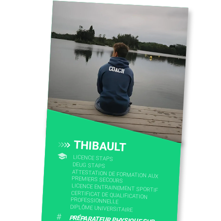
THIBAULT
LICENCE STAPS
DEUG STAPS
ATTESTATION DE FORMATION AUX
PREMIERS SECOURS
LICENCE ENTRAINEMENT SPORTIF
CERTIFICAT DE QUALIFICATION
PROFESSIONNELLE
DIPLÔME UNIVERSITAIRE
#
PRÉPARATEUR PHYSIQUE SUR