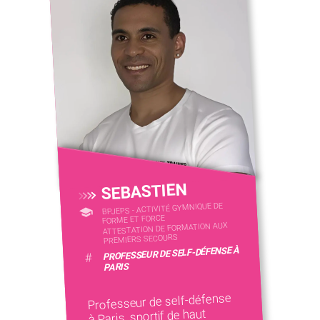
SEBASTIEN
BPJEPS - ACTIVITÉ GYMNIQUE DE
FORME ET FORCE
ATTESTATION DE FORMATION AUX
PREMIERS SECOURS
PROFESSEUR DE SELF-DÉFENSE À
#
PARIS
Professeur de self-défense
à Paris, sportif de haut