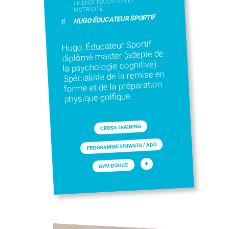
LICENCE ÉDUCATION ET
MOTRICITÉ
HUGO ÉDUCATEUR SPORTIF
#
Hugo, Éducateur Sportif
diplômé master (adepte de
la psychologie cognitive).
Spécialiste de la remise en
forme et de la préparation
physique golfique.
CROSS TRAINING
PROGRAMME ENFANTS / ADO
+
GYM DOUCE