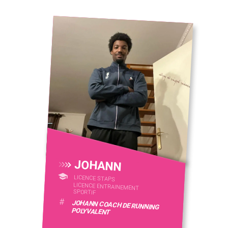
JOHANN
LICENCE STAPS
LICENCE ENTRAINEMENT
SPORTIF
#
JOHANN COACH DE RUNNING
POLYVALENT