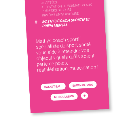
ADAPTÉES
ATTESTATION DE FORMATION AUX
PREMIERS SECOURS
DIPLÔME UNIVERSITAIRE
MATHYS COACH SPORTIF ET
#
PRÉPA MENTAL
Mathys coach sportif
spécialiste du sport santé
vous aide à atteindre vos
objectifs quels qu'ils soient :
perte de poids,
réathlétisation, musculation !
ENFANTS / ADO
BASKET BALL
+
MUSCULATION