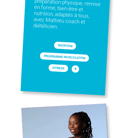
diététicien.
NATATION
PROGRAMME MUSCULATION
FITNESS
+