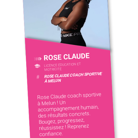
ROSE CLAUDE
LICENCE ÉDUCATION ET
MOTRICITÉ
ROSE CLAUDE COACH SPORTIVE
#
À MELUN
Rose Claude coach sportive
à Melun ! Un
accompagnement humain,
des résultats concrets.
Bougez, progressez,
réussissez ! Reprenez
confiance.