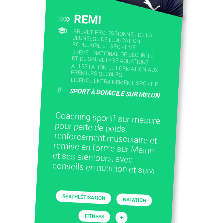
REMI
BREVET PROFESSIONNEL DE LA
JEUNESSE DE L'EDUCATION
POPULAIRE ET SPORTIVE
BREVET NATIONAL DE SÉCURITÉ
ET DE SAUVETAGE AQUATIQUE
ATTESTATION DE FORMATION AUX
PREMIERS SECOURS
LICENCE ENTRAINEMENT SPORTIF
#
SPORT À DOMICILE SUR MELUN
Coaching sportif sur mesure
pour perte de poids,
renforcement musculaire et
remise en forme sur Melun
et ses alentours, avec
conseils en nutrition et suivi
RÉATHLÉTISATION
NATATION
FITNESS
+