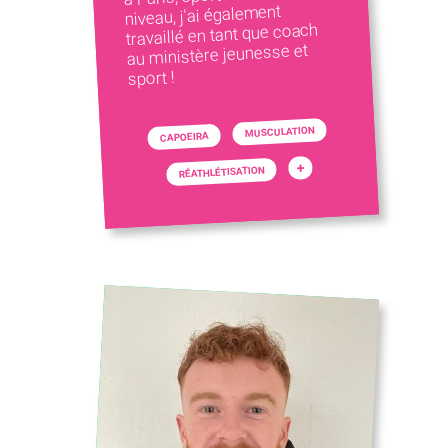
niveau, j'ai également
travaillé en tant que coach
au ministère jeunesse et
sport !
MUSCULATION
CAPOEIRA
+
RÉATHLÉTISATION