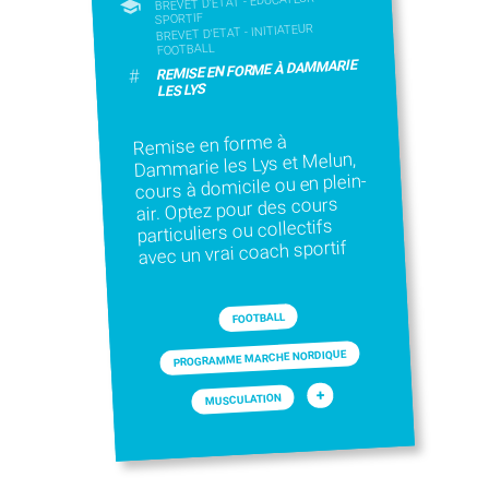
BREVET D'ETAT - EDUCATEUR
SPORTIF
BREVET D'ETAT - INITIATEUR
FOOTBALL
REMISE EN FORME À DAMMARIE
#
LES LYS
Remise en forme à
Dammarie les Lys et Melun,
cours à domicile ou en plein-
air. Optez pour des cours
particuliers ou collectifs
avec un vrai coach sportif
FOOTBALL
PROGRAMME MARCHE NORDIQUE
+
MUSCULATION