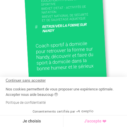
EDUCATION PHYSIQUE ET
SPORTIVE
BREVET D'ETAT - ACTIVITÉS DE
NATATION
BREVET NATIONAL DE SÉCURITÉ
ET DE SAUVETAGE AQUATIQUE
RETROUVER LA FORME SUR
#
NANDY
Coach sportif à domicile
pour retrouver la forme sur
Nandy, découvrir et faire du
sport à domicile dans la
bonne humeur et le sérieux
Continuer sans accepter
Nos cookies permettent de vous proposer une expérience optimale.
Accepter nous aide beaucoup 🥹
Politique de confidentialité
Consentements certifiés par
Recherche
Tarif
Demande d'info
Je choisis
J'accepte ❤️