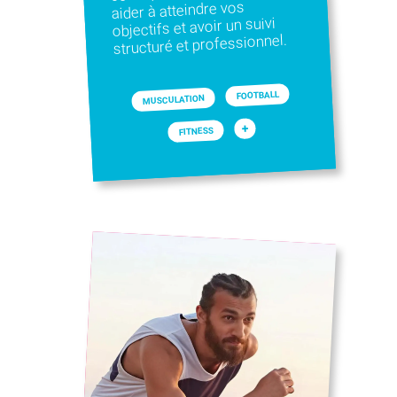
aider à atteindre vos
objectifs et avoir un suivi
structuré et professionnel.
FOOTBALL
MUSCULATION
+
FITNESS