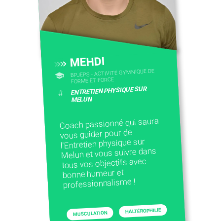
MEHDI
BPJEPS - ACTIVITÉ GYMNIQUE DE
FORME ET FORCE
ENTRETIEN PHYSIQUE SUR
#
MELUN
Coach passionné qui saura
vous guider pour de
l'Entretien physique sur
Melun et vous suivre dans
tous vos objectifs avec
bonne humeur et
professionnalisme !
HALTÉROPHILIE
MUSCULATION