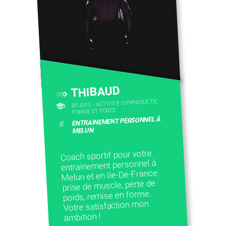
THIBAUD
BPJEPS - ACTIVITÉ GYMNIQUE DE
FORME ET FORCE
ENTRAINEMENT PERSONNEL À
#
MELUN
Coach sportif pour votre
entrainement personnel à
Melun et en Ile-De-France:
prise de muscle, perte de
poids, remise en forme.
Votre satisfaction mon
ambition !