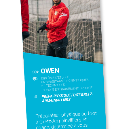
OWEN
DIPLÔME D'ETUDES
UNIVERSITAIRES SCIENTIFIQUES
ET TECHNIQUES
LICENCE ENTRAINEMENT SPORTIF
PRÉPA PHYSIQUE FOOT GRETZ-
#
ARMAINVILLIERS
Préparateur physique au foot
à Gretz-Armainvilliers et
coach, déterminé à vous