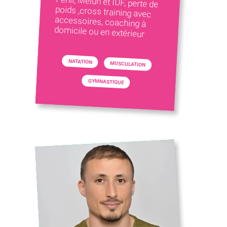
domicile ou en extérieur
NATATION
MUSCULATION
GYMNASTIQUE