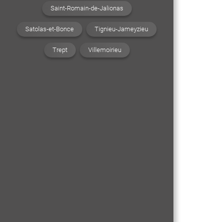
Saint-Romain-de-Jalionas
Satolas-et-Bonce
Tignieu-Jameyzieu
Trept
Villemoirieu