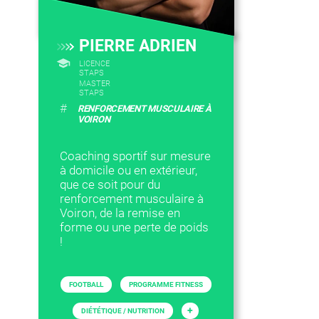
PIERRE ADRIEN
LICENCE
STAPS
MASTER
STAPS
#
RENFORCEMENT MUSCULAIRE À
VOIRON
Coaching sportif sur mesure
à domicile ou en extérieur,
que ce soit pour du
renforcement musculaire à
Voiron, de la remise en
forme ou une perte de poids
!
FOOTBALL
PROGRAMME FITNESS
+
DIÉTÉTIQUE / NUTRITION