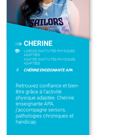
CHERINE
LICENCE D’ACTIVITÉS PHYSIQUES
ADAPTÉES
MASTER D'ACTIVITÉS PHYSIQUES
ADAPTÉES
#
CHÉRINE ENSEIGNANTE APA
Retrouvez confiance et bien-
être grâce à l’activité
physique adaptée. Chérine
enseignante APA,
j’accompagne seniors,
pathologies chroniques et
handicap.