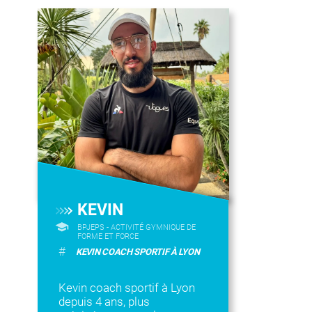
KEVIN
BPJEPS - ACTIVITÉ GYMNIQUE DE
FORME ET FORCE
#
KEVIN COACH SPORTIF À LYON
Kevin coach sportif à Lyon
depuis 4 ans, plus