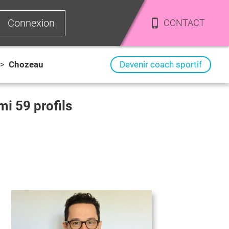
Connexion
CONTACT
>
Chozeau
Devenir coach sportif
rmi
59
profils