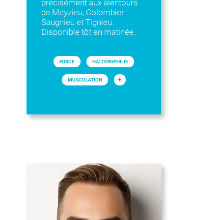
précisément aux alentours
de Meyzieu, Colombier
Saugnieu et Tignieu.
Disponible tôt en matinée.
FORCE
HALTÉROPHILIE
+
MUSCULATION