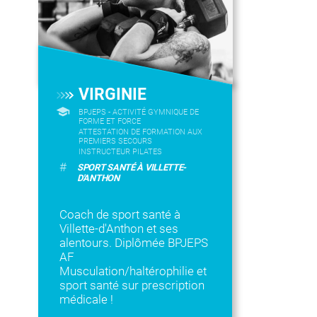
VIRGINIE
BPJEPS - ACTIVITÉ GYMNIQUE DE
FORME ET FORCE
ATTESTATION DE FORMATION AUX
PREMIERS SECOURS
INSTRUCTEUR PILATES
#
SPORT SANTÉ À VILLETTE-
D'ANTHON
Coach de sport santé à
Villette-d'Anthon et ses
alentours. Diplômée BPJEPS
AF
Musculation/haltérophilie et
sport santé sur prescription
médicale !