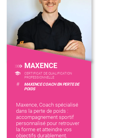
MAXENCE
CERTIFICAT DE QUALIFICATION
PROFESSIONNELLE
#
MAXENCE COACH EN PERTE DE
POIDS
Maxence, Coach spécialisé
dans la perte de poids :
accompagnement sportif
personnalisé pour retrouver
la forme et atteindre vos
objectifs durablement.