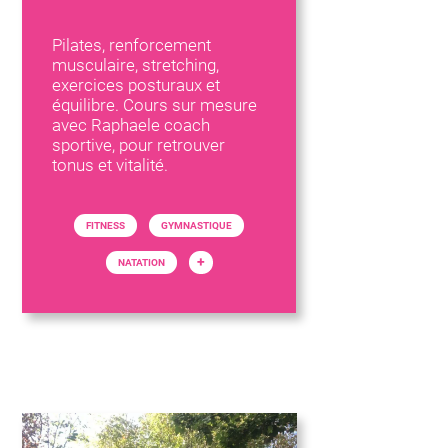
Pilates, renforcement
musculaire, stretching,
exercices posturaux et
équilibre. Cours sur mesure
avec Raphaele coach
sportive, pour retrouver
tonus et vitalité.
FITNESS
GYMNASTIQUE
+
NATATION