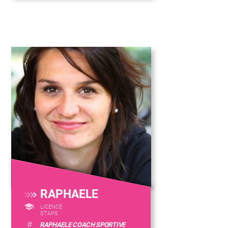
RAPHAELE
LICENCE
STAPS
#
RAPHAELE COACH SPORTIVE