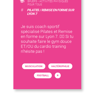
BPJEPS - ACTIVITÉS PHYSIQUES
POUR TOUS
#
PILATES / REMISE EN FORME SUR
LYON 7
Je suis coach sportif
spécialisé Pilates et Remise
en forme sur Lyon 7. 🧘‍♂️ Si tu
souhaite faire le gym douce
ET/OU du cardio training
n'hésite pas !
MUSCULATION
HALTÉROPHILIE
+
FOOTBALL