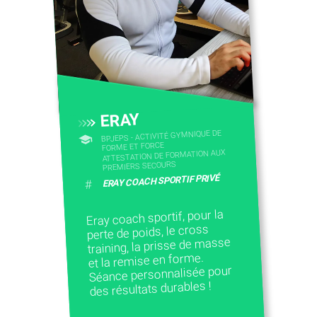
ERAY
BPJEPS - ACTIVITÉ GYMNIQUE DE
FORME ET FORCE
ATTESTATION DE FORMATION AUX
PREMIERS SECOURS
ERAY COACH SPORTIF PRIVÉ
#
Eray coach sportif, pour la
perte de poids, le cross
training, la prisse de masse
et la remise en forme.
Séance personnalisée pour
des résultats durables !