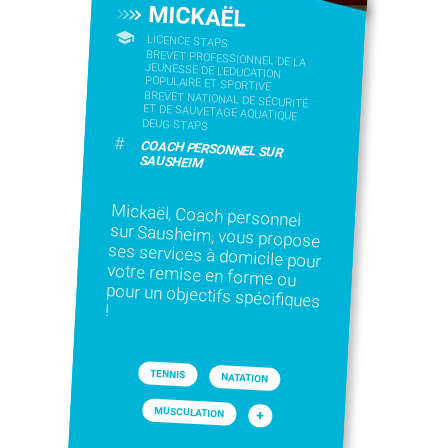
MICKAËL
LICENCE STAPS
BREVET PROFESSIONNEL DE LA
JEUNESSE DE L'EDUCATION
POPULAIRE ET SPORTIVE
BREVET NATIONAL DE SÉCURITÉ
ET DE SAUVETAGE AQUATIQUE
DEUG STAPS
#
COACH PERSONNEL SUR
SAUSHEIM
Mickaël, Coach personnel
sur Sausheim, vous propose
ses services à domicile pour
votre remise en forme ou
pour un objectifs spécifiques
!
TENNIS
NATATION
MUSCULATION
+