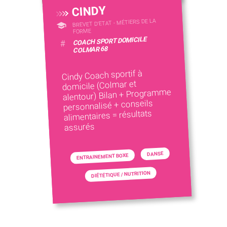
CINDY
BREVET D'ETAT - MÉTIERS DE LA
FORME
COACH SPORT DOMICILE
#
COLMAR 68
Cindy Coach sportif à
domicile (Colmar et
alentour) Bilan + Programme
personnalisé + conseils
alimentaires = résultats
assurés
DANSE
ENTRAINEMENT BOXE
DIÉTÉTIQUE / NUTRITION