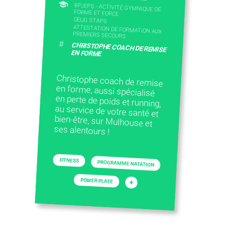
BPJEPS - ACTIVITÉ GYMNIQUE DE
FORME ET FORCE
DEUG STAPS
ATTESTATION DE FORMATION AUX
PREMIERS SECOURS
#
CHRISTOPHE COACH DE REMISE
EN FORME
Christophe coach de remise
en forme, aussi spécialisé
en perte de poids et running,
au service de votre santé et
bien-être, sur Mulhouse et
ses alentours !
FITNESS
PROGRAMME NATATION
POWER PLATE
+