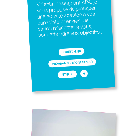
Valentin enseignant APA, je
vous propose de pratiquer
une activité adaptée à vos
capacités et envies. Je
saurai m'adapter à vous,
pour atteindre vos objectifs .
STRETCHING
PROGRAMME SPORT SENIOR
+
FITNESS