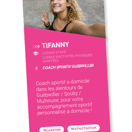
TIFANNY
LICENCE STAPS
LICENCE D’ACTIVITÉS PHYSIQUES
ADAPTÉES
COACH SPORTIF GUEBWILLER
#
Coach sportif a domicile
dans les alentours de
Guebwiller / Soultz /
Mulhouse, pour votre
accompagnement sportif
personnalisé à domicile !
RÉATHLÉTISATION
RELAXATION