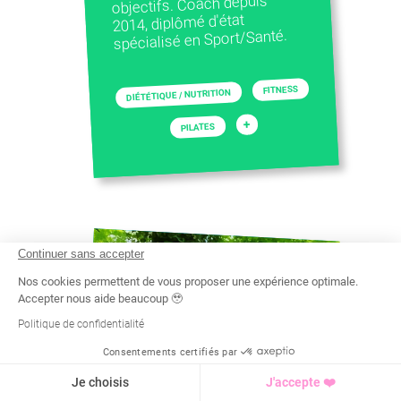
objectifs. Coach depuis
2014, diplômé d'état
spécialisé en Sport/Santé.
FITNESS
DIÉTÉTIQUE / NUTRITION
+
PILATES
Continuer sans accepter
Nos cookies permettent de vous proposer une expérience optimale.
Accepter nous aide beaucoup 🥹
Politique de confidentialité
Consentements certifiés par
Recherche
Tarif
Demande d'info
Je choisis
J'accepte ❤️