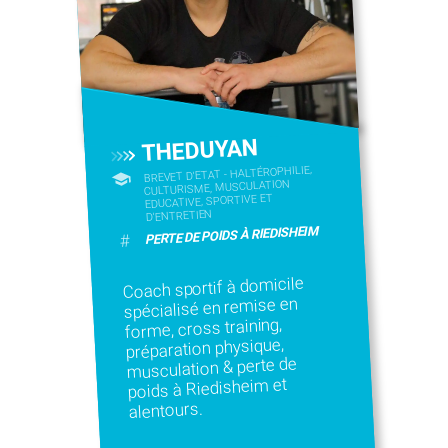
THEDUYAN
BREVET D'ETAT - HALTÉROPHILIE,
CULTURISME, MUSCULATION
EDUCATIVE, SPORTIVE ET
D'ENTRETIEN
PERTE DE POIDS À RIEDISHEIM
#
Coach sportif à domicile
spécialisé en remise en
forme, cross training,
préparation physique,
musculation & perte de
poids à Riedisheim et
alentours.