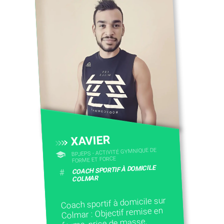
XAVIER
BPJEPS - ACTIVITÉ GYMNIQUE DE
FORME ET FORCE
COACH SPORTIF À DOMICILE
#
COLMAR
Coach sportif à domicile sur
Colmar : Objectif remise en
forme, prise de masse,