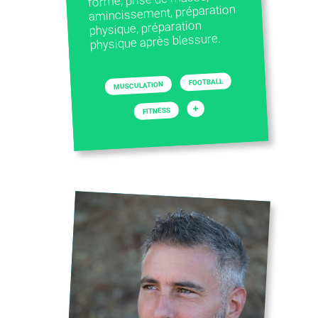
amincissement, préparation
physique, préparation
physique après blessure.
FOOTBALL
MUSCULATION
+
FITNESS