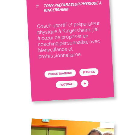
TONY PRÉPARATEUR PHYSIQUE À
#
KINGERSHEIM
Coach sportif et préparateur
physique à Kingersheim, j'ai
à cœur de proposer un
coaching personnalisé avec
bienveillance et
professionnalisme.
FITNESS
CROSS TRAINING
+
FOOTBALL