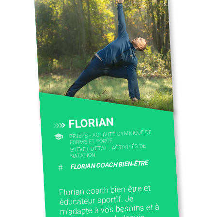
CONTACTEZ-NOUS
FLORIAN
BPJEPS - ACTIVITÉ GYMNIQUE DE
FORME ET FORCE
BREVET D'ETAT - ACTIVITÉS DE
NATATION
FLORIAN COACH BIEN-ÊTRE
#
Florian coach bien-être et
éducateur sportif. Je
m'adapte à vos besoins et à