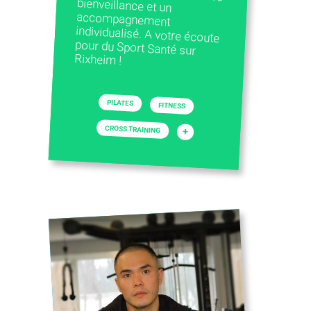
Rixheim !
PILATES
FITNESS
CROSS TRAINING
+