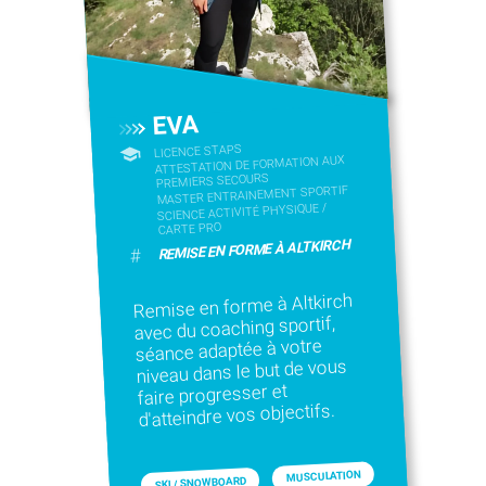
EVA
LICENCE STAPS
ATTESTATION DE FORMATION AUX
PREMIERS SECOURS
MASTER ENTRAINEMENT SPORTIF
SCIENCE ACTIVITÉ PHYSIQUE /
CARTE PRO
REMISE EN FORME À ALTKIRCH
#
Remise en forme à Altkirch
avec du coaching sportif,
séance adaptée à votre
niveau dans le but de vous
faire progresser et
d'atteindre vos objectifs.
MUSCULATION
SKI / SNOWBOARD