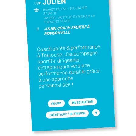
JULIEN
BREVET D'ETAT - EDUCATEUR
SPORTIF
BPJEPS - ACTIVITÉ GYMNIQUE DE
FORME ET FORCE
JULIEN COACH SPORTIF À
#
MONDONVILLE
Coach santé & performance
à Toulouse. J’accompagne
sportifs, dirigeants,
entrepreneurs vers une
performance durable grâce
à une approche
personnalisée !
MUSCULATION
RUGBY
+
DIÉTÉTIQUE / NUTRITION