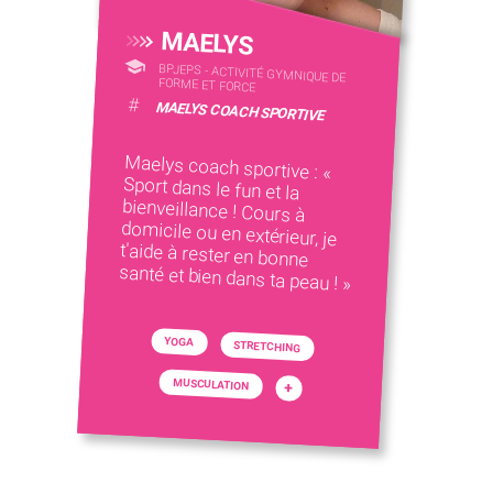
MAELYS
BPJEPS - ACTIVITÉ GYMNIQUE DE
FORME ET FORCE
#
MAELYS COACH SPORTIVE
Maelys coach sportive : «
Sport dans le fun et la
bienveillance ! Cours à
domicile ou en extérieur, je
t'aide à rester en bonne
santé et bien dans ta peau ! »
YOGA
STRETCHING
MUSCULATION
+