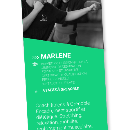
CONTACTEZ-NOUS
MARLENE
BREVET PROFESSIONNEL DE LA
JEUNESSE DE L'EDUCATION
POPULAIRE ET SPORTIVE
CERTIFICAT DE QUALIFICATION
PROFESSIONNELLE
INSTRUCTEUR PILATES
FITNESS À GRENOBLE.
#
Coach fitness à Grenoble
Encadrement sportif et
diététique. Stretching,
relaxation, mobilité,
renforcement musculaire,