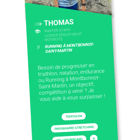
THOMAS
MASTER STAPS
LICENCE ÉDUCATION ET
MOTRICITÉ
RUNNING À MONTBONNOT-
#
SAINT-MARTIN
Besoin de progresser en
triathlon, natation, endurance
ou Running à Montbonnot-
Saint-Martin, un objectif,
compétition à venir ? Je
vous aide à vous surpasser !
TRIATHLON
PROGRAMME STRETCHING
+
SKI / SNOWBOARD