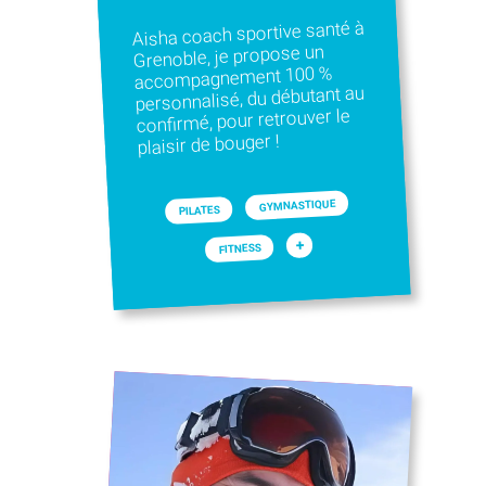
Aisha coach sportive santé à
Grenoble, je propose un
accompagnement 100 %
personnalisé, du débutant au
confirmé, pour retrouver le
plaisir de bouger !
GYMNASTIQUE
PILATES
+
FITNESS