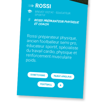
ROSSI
BREVET D'ETAT - EDUCATEUR
SPORTIF
#
ROSSI PRÉPARATEUR PHYSIQUE
ET COACH
Rossi préparateur physique,
ancien footballeur semi-pro,
éducateur sportif, spécialiste
du travail cardio, physique et
renforcement musculaire
poids.
STRETCHING
PARLE ANGLAIS
FOOTBALL
+