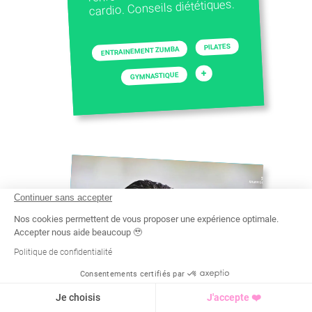
cardio. Conseils diététiques.
PILATES
ENTRAINEMENT ZUMBA
+
GYMNASTIQUE
Continuer sans accepter
Nos cookies permettent de vous proposer une expérience optimale.
Accepter nous aide beaucoup 🥹
Politique de confidentialité
Consentements certifiés par
Recherche
Tarif
Demande d'info
Je choisis
J'accepte ❤️