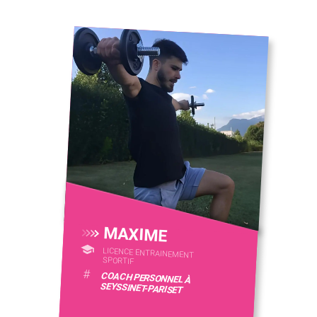
MAXIME
LICENCE ENTRAINEMENT
SPORTIF
#
COACH PERSONNEL À
SEYSSINET-PARISET