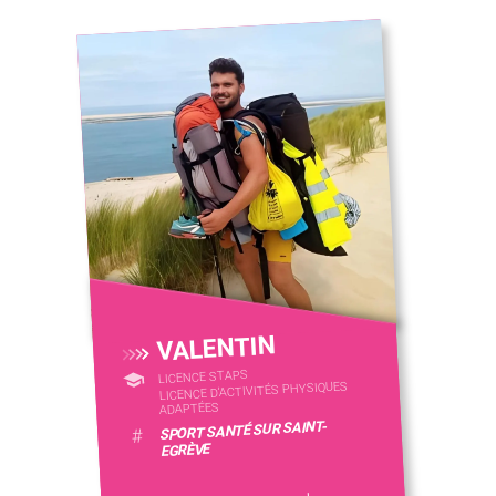
VALENTIN
LICENCE STAPS
LICENCE D’ACTIVITÉS PHYSIQUES
ADAPTÉES
SPORT SANTÉ SUR SAINT-
#
EGRÈVE