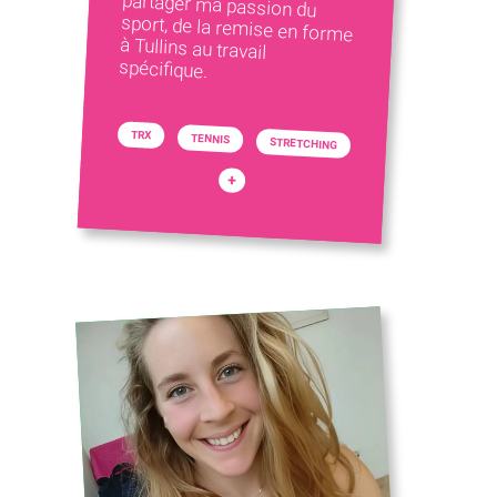
spécifique.
TRX
TENNIS
STRETCHING
+