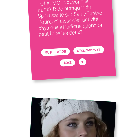
TOI et MOI trouvons le
PLAISIR de pratiquer du
Sport santé sur Saint-Egrève.
Pourquoi dissocier activité
physique et ludique quand on
peut faire les deux?
CYCLISME / VTT
MUSCULATION
+
BOXE