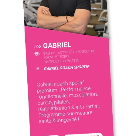
GABRIEL
BPJEPS - ACTIVITÉ GYMNIQUE DE
FORME ET FORCE
INSTRUCTEUR PILATES
GABRIEL COACH SPORTIF
#
Gabriel coach sportif
premium : Performance
fonctionnelle, musculation,
cardio, pilates,
réathlétisation & art martial.
Programme sur-mesure
santé & longévité !