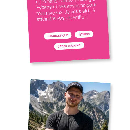
comme le Cardio Training à
Eybens et ses environs pour
tout niveaux. Je vous aide à
atteindre vos objectifs !
FITNESS
GYMNASTIQUE
CROSS TRAINING