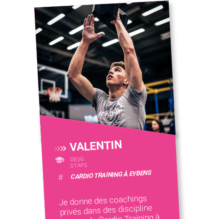
VALENTIN
DEUG
STAPS
CARDIO TRAINING À EYBENS
#
Je donne des coachings
privés dans des discipline