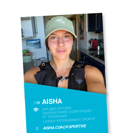
AISHA
DIPLÔME D'ETUDES
UNIVERSITAIRES SCIENTIFIQUES
ET TECHNIQUES
LICENCE ENTRAINEMENT SPORTIF
AISHA COACH SPORTIVE
#