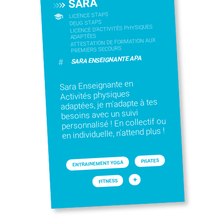
SARA
LICENCE STAPS
DEUG STAPS
LICENCE D’ACTIVITÉS PHYSIQUES
ADAPTÉES
ATTESTATION DE FORMATION AUX
PREMIERS SECOURS
SARA ENSEIGNANTE APA
#
Sara Enseignante en
Activités physiques
adaptées, je m'adapte à tes
besoins avec un suivi
personnalisé ! En collectif ou
en individuelle, n'attend plus !
PILATES
ENTRAINEMENT YOGA
+
FITNESS