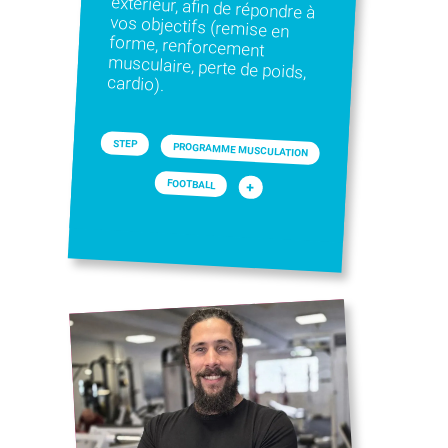
cardio).
STEP
PROGRAMME MUSCULATION
FOOTBALL
+