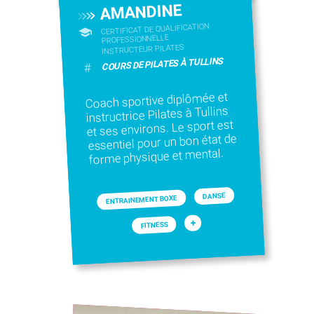
AMANDINE
CERTIFICAT DE QUALIFICATION
PROFESSIONNELLE
INSTRUCTEUR PILATES
COURS DE PILATES À TULLINS
#
Coach sportive diplômée et
instructrice Pilates à Tullins
et ses environs. Le sport est
essentiel pour un bon état de
forme physique et mental.
DANSE
ENTRAINEMENT BOXE
+
FITNESS