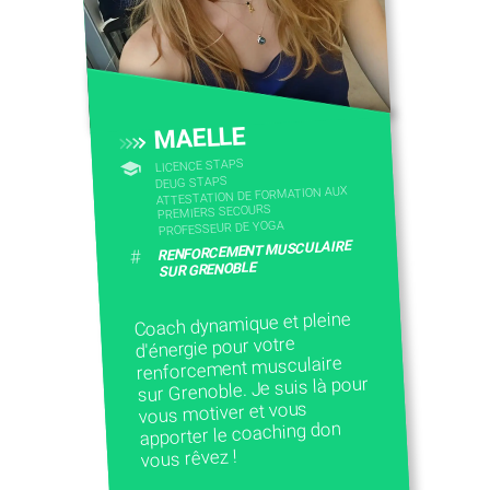
MAELLE
LICENCE STAPS
DEUG STAPS
ATTESTATION DE FORMATION AUX
PREMIERS SECOURS
PROFESSEUR DE YOGA
RENFORCEMENT MUSCULAIRE
#
SUR GRENOBLE
Coach dynamique et pleine
d'énergie pour votre
renforcement musculaire
sur Grenoble. Je suis là pour
vous motiver et vous
apporter le coaching don
vous rêvez !