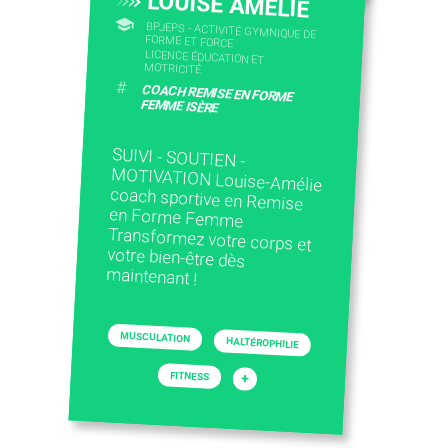
LOUISE AMELIE
BPJEPS - ACTIVITÉ GYMNIQUE DE
FORME ET FORCE
LICENCE ÉDUCATION ET
MOTRICITÉ
#
COACH REMISE EN FORME
FEMME ISÈRE
SUIVI - SOUTIEN -
MOTIVATION Louise-Amélie
coach sportive en Remise
en Forme Femme
Transformez votre corps et
votre bien-être dès
maintenant !
MUSCULATION
HALTÉROPHILIE
FITNESS
+