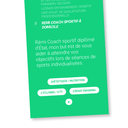
PREMIERS SECOURS
LICENCE ENTRAINEMENT SPORTIF
CERTIFICAT DE QUALIFICATION
PROFESSIONNELLE
REMI COACH SPORTIF À
#
DOMICILE
Rémi Coach sportif diplômé
d'État, mon but est de vous
aider à atteindre vos
objectifs lors de séances de
sports individualisées.
DIÉTÉTIQUE / NUTRITION
CROSS TRAINING
CYCLISME / VTT
+