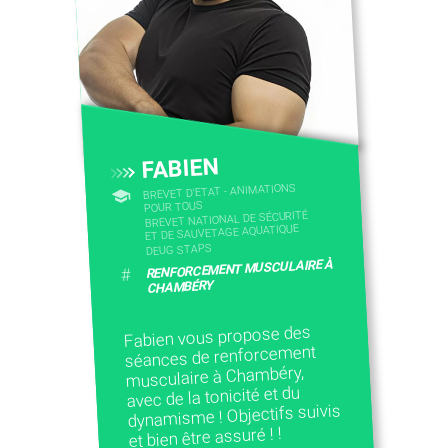
FABIEN
BREVET D'ETAT - ANIMATIONS
POUR TOUS
BREVET NATIONAL DE SÉCURITÉ
ET DE SAUVETAGE AQUATIQUE
DEUG STAPS
RENFORCEMENT MUSCULAIRE À
#
CHAMBÉRY
Fabien vous propose des
séances de renforcement
musculaire à Chambéry,
avec de la tonicité et du
dynamisme ! Objectifs suivis
et bien être assuré ! !