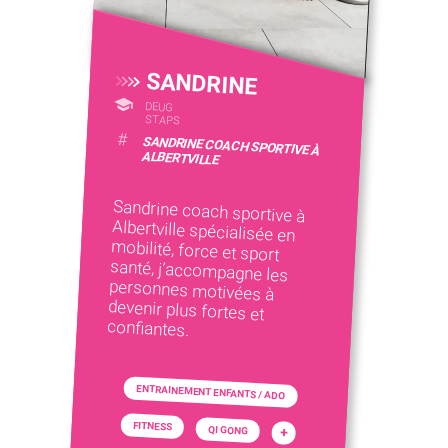
SANDRINE
DEUG
STAPS
#
SANDRINE COACH SPORTIVE À
ALBERTVILLE
Sandrine coach sportive à
Albertville spécialisée en
mobilité, force et sport
santé, j’accompagne les
personnes motivées à
devenir plus fortes et
confiantes.
ENTRAINEMENT ENFANTS / ADO
FITNESS
QI GONG
+