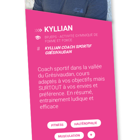
KYLLIAN
BPJEPS - ACTIVITÉ GYMNIQUE DE
FORME ET FORCE
KYLLIAN COACH SPORTIF
#
GRÉSIVAUDAN
Coach sportif dans la vallée
du Grésivaudan, cours
adaptés à vos objectifs mais
SURTOUT à vos envies et
préférence. En résumé,
entrainement ludique et
efficace
HALTÉROPHILIE
FITNESS
+
MUSCULATION