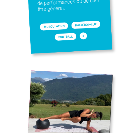
de performances ou de bien
être général.
HALTÉROPHILIE
MUSCULATION
+
FOOTBALL