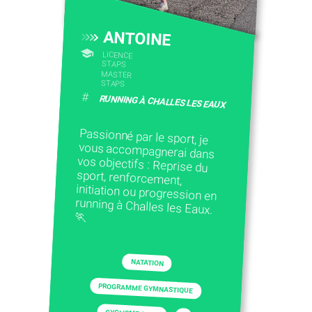
ANTOINE
LICENCE
STAPS
MASTER
STAPS
#
RUNNING À CHALLES LES EAUX
Passionné par le sport, je
vous accompagnerai dans
vos objectifs : Reprise du
sport, renforcement,
initiation ou progression en
running à Challes les Eaux.
🏃
NATATION
PROGRAMME GYMNASTIQUE