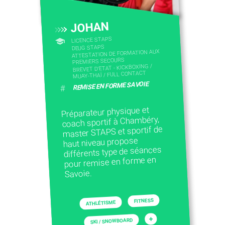
CONTACTEZ-NOUS
JOHAN
LICENCE STAPS
DEUG STAPS
ATTESTATION DE FORMATION AUX
PREMIERS SECOURS
BREVET D'ETAT - KICKBOXING /
MUAY-THAÏ / FULL CONTACT
REMISE EN FORME SAVOIE
#
Préparateur physique et
coach sportif à Chambéry,
master STAPS et sportif de
haut niveau propose
différents type de séances
pour remise en forme en
Savoie.
FITNESS
ATHLÉTISME
+
SKI / SNOWBOARD