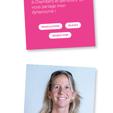
à Chambéry et alentours. Je
vous partage mon
dynamisme !
PILATES
MUSCULATION
SÉANCE STEP