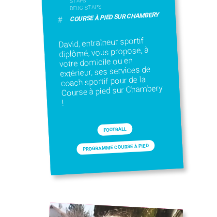
STAPS
DEUG STAPS
COURSE À PIED SUR CHAMBERY
#
David, entraîneur sportif
diplômé, vous propose, à
votre domicile ou en
extérieur, ses services de
coach sportif pour de la
Course à pied sur Chambery
!
FOOTBALL
PROGRAMME COURSE À PIED