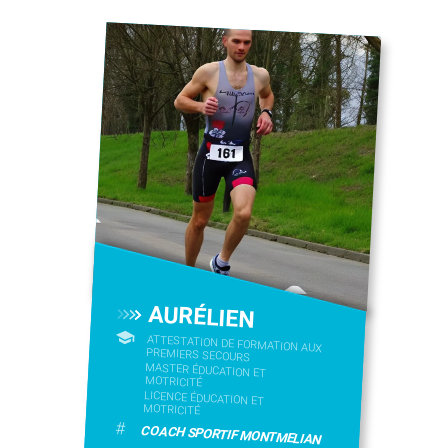
AURÉLIEN
ATTESTATION DE FORMATION AUX
PREMIERS SECOURS
MASTER ÉDUCATION ET
MOTRICITÉ
LICENCE ÉDUCATION ET
MOTRICITÉ
#
COACH SPORTIF MONTMELIAN