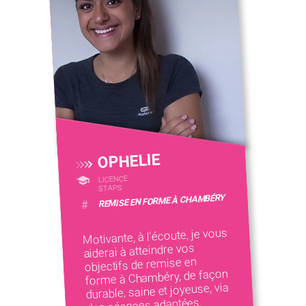
OPHELIE
LICENCE
STAPS
REMISE EN FORME À CHAMBÉRY
#
Motivante, à l'écoute, je vous
aiderai à atteindre vos
objectifs de remise en
forme à Chambéry, de façon
durable, saine et joyeuse, via
des séances adaptées.