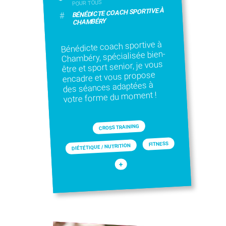
POUR TOUS
BÉNÉDICTE COACH SPORTIVE À
#
CHAMBÉRY
Bénédicte coach sportive à
Chambéry, spécialisée bien-
être et sport senior, je vous
encadre et vous propose
des séances adaptées à
votre forme du moment !
CROSS TRAINING
FITNESS
DIÉTÉTIQUE / NUTRITION
+