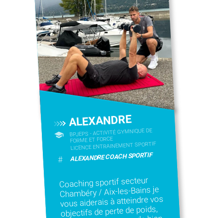
ALEXANDRE
BPJEPS - ACTIVITÉ GYMNIQUE DE
FORME ET FORCE
LICENCE ENTRAINEMENT SPORTIF
ALEXANDRE COACH SPORTIF
#
Coaching sportif secteur
Chambéry / Aix-les-Bains je
vous aiderais à atteindre vos
objectifs de perte de poids,