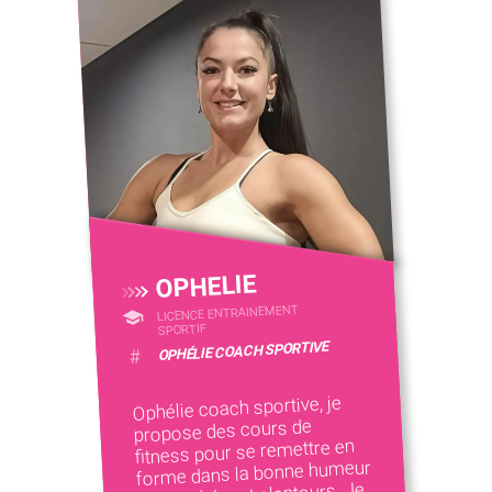
OPHELIE
LICENCE ENTRAINEMENT
SPORTIF
OPHÉLIE COACH SPORTIVE
#
Ophélie coach sportive, je
propose des cours de
fitness pour se remettre en
forme dans la bonne humeur