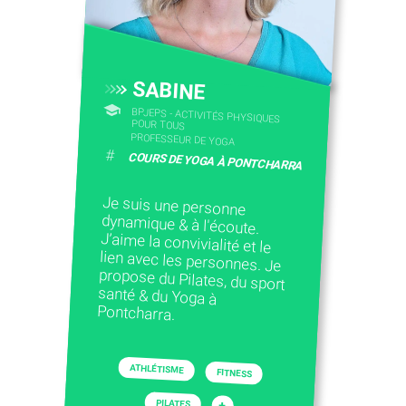
SABINE
BPJEPS - ACTIVITÉS PHYSIQUES
POUR TOUS
PROFESSEUR DE YOGA
#
COURS DE YOGA À PONTCHARRA
Je suis une personne
dynamique & à l'écoute.
J’aime la convivialité et le
lien avec les personnes. Je
propose du Pilates, du sport
santé & du Yoga à
Pontcharra.
ATHLÉTISME
FITNESS
PILATES
+