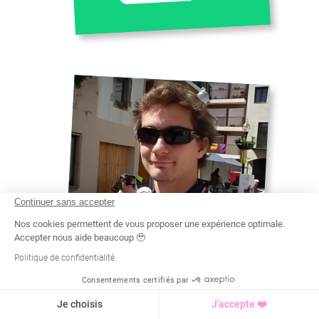
Continuer sans accepter
Nos cookies permettent de vous proposer une expérience optimale.
Accepter nous aide beaucoup 🥹
Politique de confidentialité
THIBAUT
Consentements certifiés par
Recherche
Tarif
Demande d'info
LICENCE STAPS
Je choisis
J'accepte ❤️
EDUCATION PHYSIQUE ET