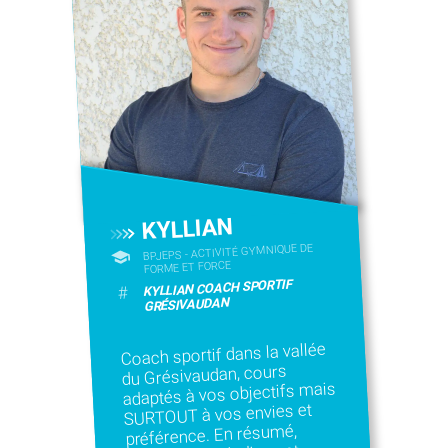
KYLLIAN
BPJEPS - ACTIVITÉ GYMNIQUE DE
FORME ET FORCE
KYLLIAN COACH SPORTIF
#
GRÉSIVAUDAN
Coach sportif dans la vallée
du Grésivaudan, cours
adaptés à vos objectifs mais
SURTOUT à vos envies et
préférence. En résumé,