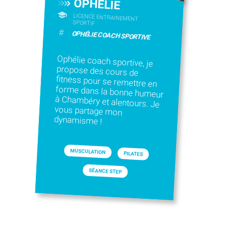
OPHELIE
LICENCE ENTRAINEMENT
SPORTIF
#
OPHÉLIE COACH SPORTIVE
Ophélie coach sportive, je
propose des cours de
fitness pour se remettre en
forme dans la bonne humeur
à Chambéry et alentours. Je
vous partage mon
dynamisme !
MUSCULATION
PILATES
SÉANCE STEP