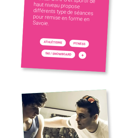
Savoie.
ATHLÉTISME
FITNESS
SKI / SNOWBOARD
+