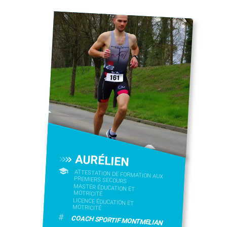
AURÉLIEN
ATTESTATION DE FORMATION AUX
PREMIERS SECOURS
MASTER ÉDUCATION ET
MOTRICITÉ
LICENCE ÉDUCATION ET
MOTRICITÉ
#
COACH SPORTIF MONTMELIAN