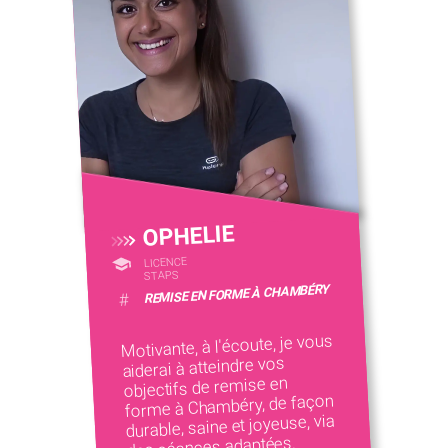
OPHELIE
LICENCE
STAPS
REMISE EN FORME À CHAMBÉRY
#
Motivante, à l'écoute, je vous
aiderai à atteindre vos
objectifs de remise en
forme à Chambéry, de façon
durable, saine et joyeuse, via
des séances adaptées.