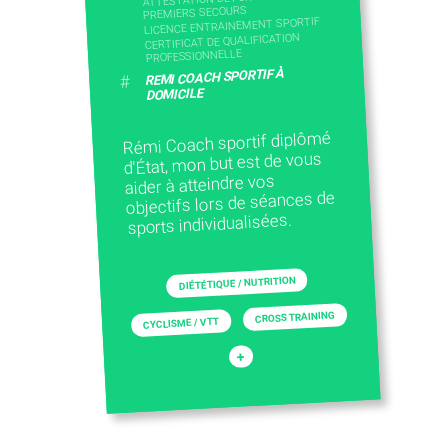
PREMIERS SECOURS
LICENCE ENTRAINEMENT SPORTIF
CERTIFICAT DE QUALIFICATION
PROFESSIONNELLE
REMI COACH SPORTIF À
#
DOMICILE
Rémi Coach sportif diplômé
d'État, mon but est de vous
aider à atteindre vos
objectifs lors de séances de
sports individualisées.
DIÉTÉTIQUE / NUTRITION
CROSS TRAINING
CYCLISME / VTT
+