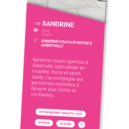
SANDRINE
DEUG
STAPS
#
SANDRINE COACH SPORTIVE À
ALBERTVILLE
Sandrine coach sportive à
Albertville spécialisée en
mobilité, force et sport
santé, j’accompagne les
personnes motivées à
devenir plus fortes et
confiantes.
ENTRAINEMENT ENFANTS / ADO
FITNESS
QI GONG
+