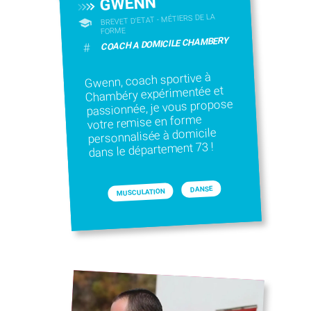
GWENN
BREVET D'ETAT - MÉTIERS DE LA
FORME
COACH A DOMICILE CHAMBERY
#
Gwenn, coach sportive à
Chambéry expérimentée et
passionnée, je vous propose
votre remise en forme
personnalisée à domicile
dans le département 73 !
DANSE
MUSCULATION