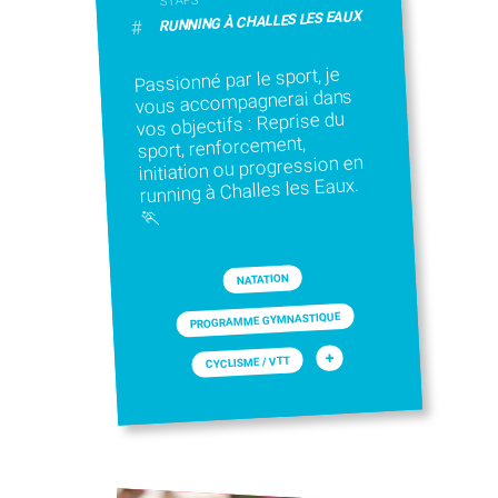
STAPS
RUNNING À CHALLES LES EAUX
#
Passionné par le sport, je
vous accompagnerai dans
vos objectifs : Reprise du
sport, renforcement,
initiation ou progression en
running à Challes les Eaux.
🏃
NATATION
PROGRAMME GYMNASTIQUE
+
CYCLISME / VTT