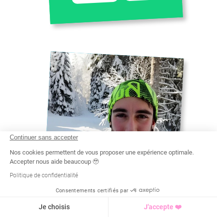
Continuer sans accepter
Nos cookies permettent de vous proposer une expérience optimale.
Accepter nous aide beaucoup 🥹
Politique de confidentialité
YOHANN
Consentements certifiés par
Recherche
Tarif
Demande d'info
ATTESTATION DE FORMATION AUX
Je choisis
J'accepte ❤️
PREMIERS SECOURS