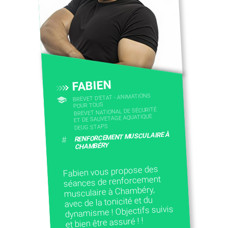
FABIEN
BREVET D'ETAT - ANIMATIONS
POUR TOUS
BREVET NATIONAL DE SÉCURITÉ
ET DE SAUVETAGE AQUATIQUE
DEUG STAPS
RENFORCEMENT MUSCULAIRE À
#
CHAMBÉRY
Fabien vous propose des
séances de renforcement
musculaire à Chambéry,
avec de la tonicité et du
dynamisme ! Objectifs suivis
et bien être assuré ! !