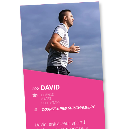
DAVID
LICENCE
STAPS
DEUG STAPS
COURSE À PIED SUR CHAMBERY
#
David, entraîneur sportif