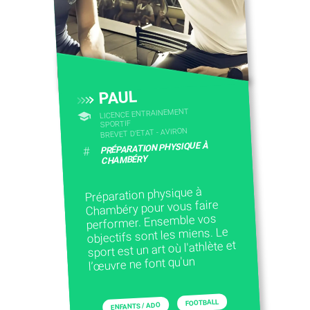
CONTACTEZ-NOUS
PAUL
LICENCE ENTRAINEMENT
SPORTIF
BREVET D'ETAT - AVIRON
PRÉPARATION PHYSIQUE À
#
CHAMBÉRY
Préparation physique à
Chambéry pour vous faire
performer. Ensemble vos
objectifs sont les miens. Le
sport est un art où l'athlète et
l’œuvre ne font qu'un
FOOTBALL
ENFANTS / ADO