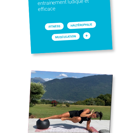
entrainement ludique et
efficace
HALTÉROPHILIE
FITNESS
+
MUSCULATION