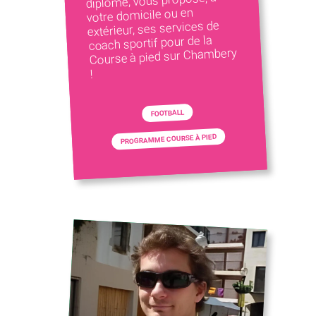
diplômé, vous propose, à
votre domicile ou en
extérieur, ses services de
coach sportif pour de la
Course à pied sur Chambery
!
FOOTBALL
PROGRAMME COURSE À PIED