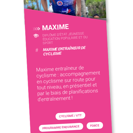
MAXIME
DIPLÔME D'ÉTAT JEUNESSE
ÉDUCATION POPULAIRE ET DU
SPORT
MAXIME ENTRAÎNEUR DE
#
CYCLISME
Maxime entraîneur de
cyclisme : accompagnement
en cyclisme sur route pour
tout niveau, en présentiel et
par le biais de planifications
d'entraînement !
CYCLISME / VTT
FORCE
PROGRAMME ENDURANCE