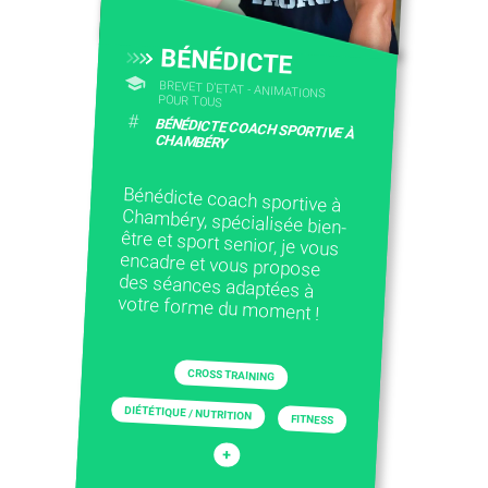
BÉNÉDICTE
BREVET D'ETAT - ANIMATIONS
POUR TOUS
#
BÉNÉDICTE COACH SPORTIVE À
CHAMBÉRY
Bénédicte coach sportive à
Chambéry, spécialisée bien-
être et sport senior, je vous
encadre et vous propose
des séances adaptées à
votre forme du moment !
CROSS TRAINING
DIÉTÉTIQUE / NUTRITION
FITNESS
+