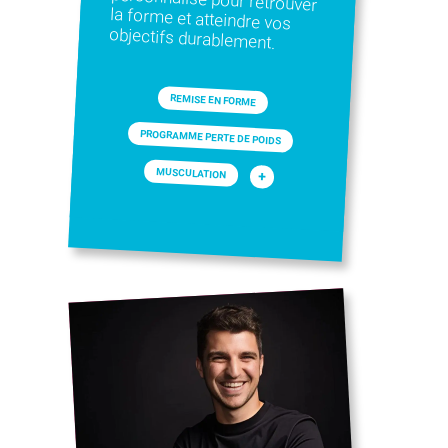
objectifs durablement.
REMISE EN FORME
PROGRAMME PERTE DE POIDS
MUSCULATION
+