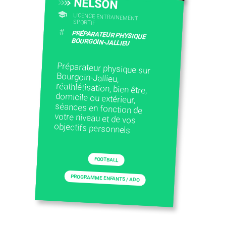
NELSON
LICENCE ENTRAINEMENT
SPORTIF
#
PRÉPARATEUR PHYSIQUE
BOURGOIN-JALLIEU
Préparateur physique sur
Bourgoin-Jallieu,
réathlétisation, bien être,
domicile ou extérieur,
séances en fonction de
votre niveau et de vos
objectifs personnels
FOOTBALL
PROGRAMME ENFANTS / ADO