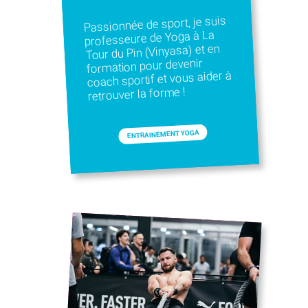
Passionnée de sport, je suis
professeure de Yoga à La
Tour du Pin (Vinyasa) et en
formation pour devenir
coach sportif et vous aider à
retrouver la forme !
ENTRAINEMENT YOGA