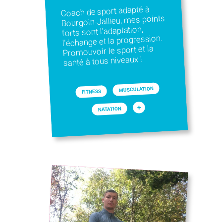
Coach de sport adapté à
Bourgoin-Jallieu, mes points
forts sont l'adaptation,
l'échange et la progression.
Promouvoir le sport et la
santé à tous niveaux !
MUSCULATION
FITNESS
+
NATATION