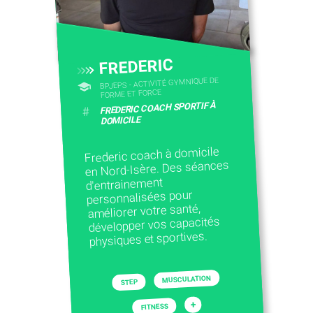
CONTACTEZ-NOUS
FREDERIC
BPJEPS - ACTIVITÉ GYMNIQUE DE
FORME ET FORCE
FREDERIC COACH SPORTIF À
#
DOMICILE
Frederic coach à domicile
en Nord-Isère. Des séances
d'entrainement
personnalisées pour
améliorer votre santé,
développer vos capacités
physiques et sportives.
MUSCULATION
STEP
+
FITNESS