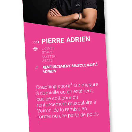
PIERRE ADRIEN
LICENCE
STAPS
MASTER
STAPS
RENFORCEMENT MUSCULAIRE À
#
VOIRON
Coaching sportif sur mesure
à domicile ou en extérieur,
que ce soit pour du
renforcement musculaire à
Voiron, de la remise en
forme ou une perte de poids
!