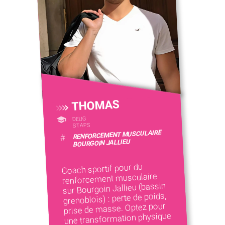
THOMAS
DEUG
STAPS
RENFORCEMENT MUSCULAIRE
#
BOURGOIN JALLIEU
Coach sportif pour du
renforcement musculaire
sur Bourgoin Jallieu (bassin
grenoblois) : perte de poids,
prise de masse. Optez pour
une transformation physique