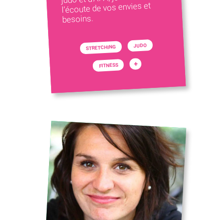
l’écoute de vos envies et
besoins.
JUDO
STRETCHING
+
FITNESS