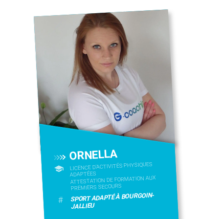
ORNELLA
LICENCE D’ACTIVITÉS PHYSIQUES
ADAPTÉES
ATTESTATION DE FORMATION AUX
PREMIERS SECOURS
SPORT ADAPTÉ À BOURGOIN-
#
JALLIEU