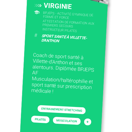
VIRGINIE
BPJEPS - ACTIVITÉ GYMNIQUE DE
FORME ET FORCE
ATTESTATION DE FORMATION AUX
PREMIERS SECOURS
INSTRUCTEUR PILATES
#
SPORT SANTÉ À VILLETTE-
D'ANTHON
Coach de sport santé à
Villette-d'Anthon et ses
alentours. Diplômée BPJEPS
Musculation/haltérophilie et
sport santé sur prescription
AF
médicale !
ENTRAINEMENT STRETCHING
PILATES
MUSCULATION
+