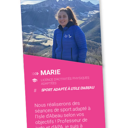
MARIE
LICENCE D’ACTIVITÉS PHYSIQUES
ADAPTÉES
SPORT ADAPTÉ À L'ISLE D'ABEAU
#
Nous réaliserons des
séances de sport adapté à
l'Isle d'Abeau selon vos
objectifs ! Professeur de
judo et d'APA, je suis à