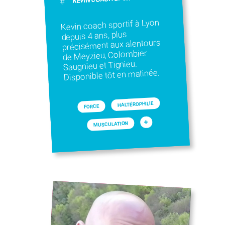
#
Kevin coach sportif à Lyon
depuis 4 ans, plus
précisément aux alentours
de Meyzieu, Colombier
Saugnieu et Tignieu.
Disponible tôt en matinée.
HALTÉROPHILIE
FORCE
+
MUSCULATION