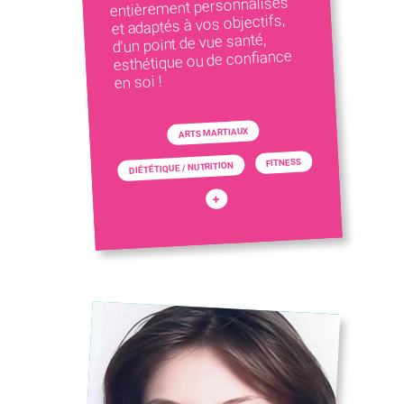
entièrement personnalisés
et adaptés à vos objectifs,
d'un point de vue santé,
esthétique ou de confiance
en soi !
ARTS MARTIAUX
FITNESS
DIÉTÉTIQUE / NUTRITION
+