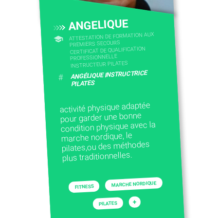
CONTACTEZ-NOUS
ANGELIQUE
ATTESTATION DE FORMATION AUX
PREMIERS SECOURS
CERTIFICAT DE QUALIFICATION
PROFESSIONNELLE
INSTRUCTEUR PILATES
ANGÉLIQUE INSTRUCTRICE
#
PILATES
activité physique adaptée
pour garder une bonne
condition physique avec la
marche nordique, le
pilates,ou des méthodes
plus traditionnelles.
MARCHE NORDIQUE
FITNESS
+
PILATES