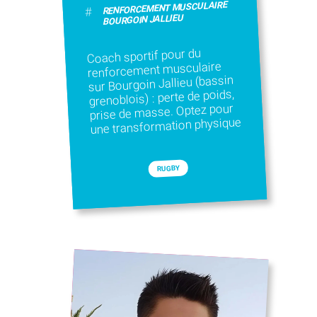
RENFORCEMENT MUSCULAIRE
#
BOURGOIN JALLIEU
Coach sportif pour du
renforcement musculaire
sur Bourgoin Jallieu (bassin
grenoblois) : perte de poids,
prise de masse. Optez pour
une transformation physique
RUGBY