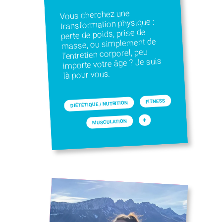
Vous cherchez une
transformation physique :
perte de poids, prise de
masse, ou simplement de
l’entretien corporel, peu
importe votre âge ? Je suis
là pour vous.
FITNESS
DIÉTÉTIQUE / NUTRITION
+
MUSCULATION