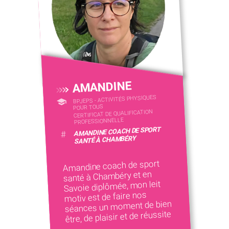
AMANDINE
BPJEPS - ACTIVITÉS PHYSIQUES
POUR TOUS
CERTIFICAT DE QUALIFICATION
PROFESSIONNELLE
AMANDINE COACH DE SPORT
#
SANTÉ À CHAMBÉRY
Amandine coach de sport
santé à Chambéry et en
Savoie diplômée, mon leit
motiv est de faire nos
séances un moment de bien
être, de plaisir et de réussite