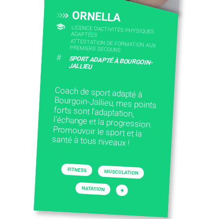
ORNELLA
LICENCE D’ACTIVITÉS PHYSIQUES
ADAPTÉES
ATTESTATION DE FORMATION AUX
PREMIERS SECOURS
#
SPORT ADAPTÉ À BOURGOIN-
JALLIEU
Coach de sport adapté à
Bourgoin-Jallieu, mes points
forts sont l'adaptation,
l'échange et la progression.
Promouvoir le sport et la
santé à tous niveaux !
FITNESS
MUSCULATION
NATATION
+