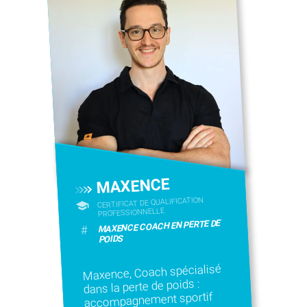
MAXENCE
CERTIFICAT DE QUALIFICATION
PROFESSIONNELLE
MAXENCE COACH EN PERTE DE
#
POIDS
Maxence, Coach spécialisé
dans la perte de poids :
accompagnement sportif