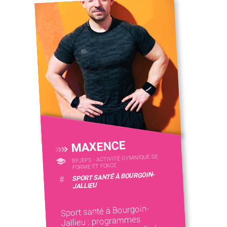
MAXENCE
BPJEPS - ACTIVITÉ GYMNIQUE DE
FORME ET FORCE
SPORT SANTÉ À BOURGOIN-
#
JALLIEU
Sport santé à Bourgoin-
Jallieu : programmes