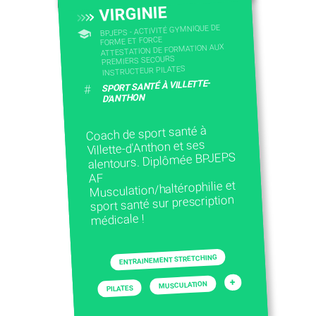
VIRGINIE
BPJEPS - ACTIVITÉ GYMNIQUE DE
FORME ET FORCE
ATTESTATION DE FORMATION AUX
PREMIERS SECOURS
INSTRUCTEUR PILATES
SPORT SANTÉ À VILLETTE-
#
D'ANTHON
Coach de sport santé à
Villette-d'Anthon et ses
alentours. Diplômée BPJEPS
AF
Musculation/haltérophilie et
sport santé sur prescription
médicale !
ENTRAINEMENT STRETCHING
+
MUSCULATION
PILATES