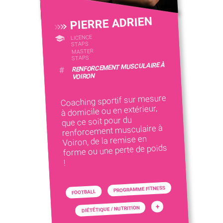
PIERRE ADRIEN
LICENCE
STAPS
MASTER
STAPS
RENFORCEMENT MUSCULAIRE À
#
VOIRON
Coaching sportif sur mesure
à domicile ou en extérieur,
que ce soit pour du
renforcement musculaire à
Voiron, de la remise en
forme ou une perte de poids
!
PROGRAMME FITNESS
FOOTBALL
+
DIÉTÉTIQUE / NUTRITION