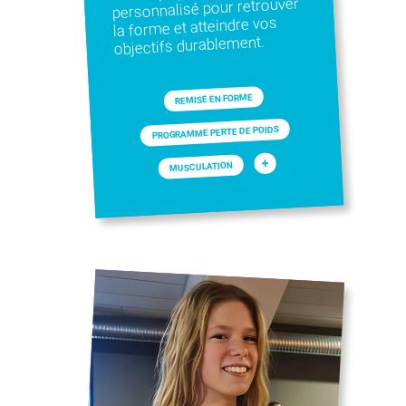
personnalisé pour retrouver
la forme et atteindre vos
objectifs durablement.
REMISE EN FORME
PROGRAMME PERTE DE POIDS
+
MUSCULATION