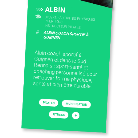
ALBIN
BPJEPS - ACTIVITÉS PHYSIQUES
POUR TOUS
INSTRUCTEUR PILATES
#
ALBIN COACH SPORTIF À
GUIGNEN
Albin coach sportif à
Guignen et dans le Sud
Rennais : sport-santé et
coaching personnalisé pour
retrouver forme physique,
santé et bien-être durable.
PILATES
MUSCULATION
FITNESS
+