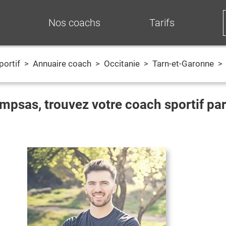
Nos coachs
Tarifs
portif
>
Annuaire coach
>
Occitanie
>
Tarn-et-Garonne
>
mpsas
, trouvez votre coach sportif p