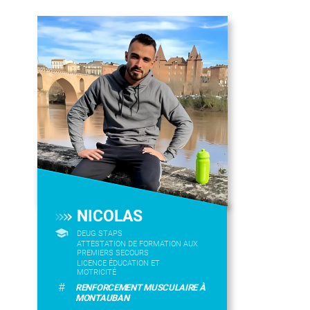
NICOLAS
DEUG STAPS
ATTESTATION DE FORMATION AUX
PREMIERS SECOURS
LICENCE ÉDUCATION ET
MOTRICITÉ
#
RENFORCEMENT MUSCULAIRE À
MONTAUBAN