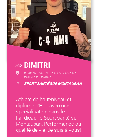
DIMITRI
BPJEPS - ACTIVITÉ GYMNIQUE DE
FORME ET FORCE
#
SPORT SANTÉ SUR MONTAUBAN
Athlète de haut-niveau et
diplômé d’Etat avec une
spécialisation dans le
handicap, le Sport santé sur
Montauban. Performance ou
qualité de vie, Je suis à vous!