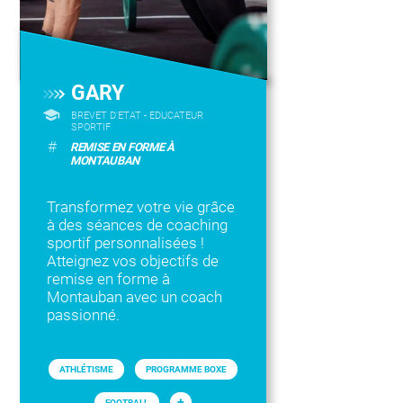
GARY
BREVET D'ETAT - EDUCATEUR
SPORTIF
#
REMISE EN FORME À
MONTAUBAN
Transformez votre vie grâce
à des séances de coaching
sportif personnalisées !
Atteignez vos objectifs de
remise en forme à
Montauban avec un coach
passionné.
ATHLÉTISME
PROGRAMME BOXE
+
FOOTBALL