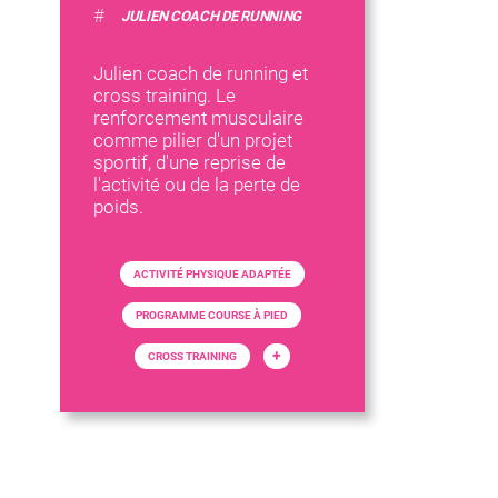
#
JULIEN COACH DE RUNNING
Julien coach de running et
cross training. Le
renforcement musculaire
comme pilier d'un projet
sportif, d'une reprise de
l'activité ou de la perte de
poids.
ACTIVITÉ PHYSIQUE ADAPTÉE
PROGRAMME COURSE À PIED
+
CROSS TRAINING