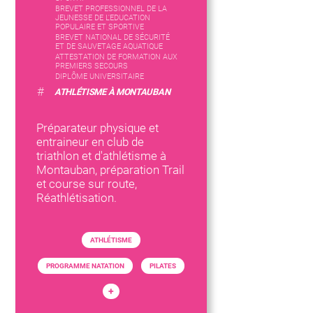
BREVET PROFESSIONNEL DE LA
JEUNESSE DE L'EDUCATION
POPULAIRE ET SPORTIVE
BREVET NATIONAL DE SÉCURITÉ
ET DE SAUVETAGE AQUATIQUE
ATTESTATION DE FORMATION AUX
PREMIERS SECOURS
DIPLÔME UNIVERSITAIRE
#
ATHLÉTISME À MONTAUBAN
Préparateur physique et
entraineur en club de
triathlon et d'athlétisme à
Montauban, préparation Trail
et course sur route,
Réathlétisation.
ATHLÉTISME
PROGRAMME NATATION
PILATES
+