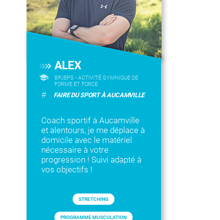
ALEX
BPJEPS - ACTIVITÉ GYMNIQUE DE
FORME ET FORCE
#
FAIRE DU SPORT À AUCAMVILLE
Coach sportif à Aucamville
et alentours, je me déplace à
domicile avec le matériel
nécessaire à votre
progression ! Suivi adapté à
vos objectifs !
STRETCHING
PROGRAMME MUSCULATION