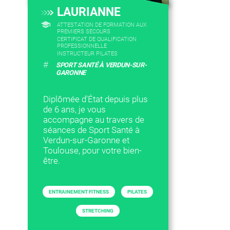
LAURIANNE
ATTESTATION DE FORMATION AUX
PREMIERS SECOURS
CERTIFICAT DE QUALIFICATION
PROFESSIONNELLE
INSTRUCTEUR PILATES
#
SPORT SANTÉ À VERDUN-SUR-
GARONNE
Diplômée d'État depuis plus
de 6 ans, je vous
accompagne au travers de
séances de Sport Santé à
Verdun-sur-Garonne et
Toulouse, pour votre bien-
être.
ENTRAINEMENT FITNESS
PILATES
STRETCHING