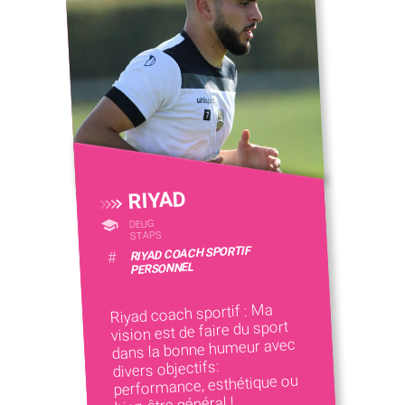
RIYAD
DEUG
STAPS
RIYAD COACH SPORTIF
#
PERSONNEL
Riyad coach sportif : Ma
vision est de faire du sport
dans la bonne humeur avec
divers objectifs:
performance, esthétique ou
bien-être général !