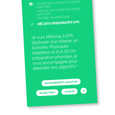
LICENCE D’ACTIVITÉS PHYSIQUES
ADAPTÉES
MASTER D'ACTIVITÉS PHYSIQUES
ADAPTÉES
DIPLÔME UNIVERSITAIRE
MÉLISSA ENSEIGNANTE APA
#
Je suis Mélissa, EAPA
diplômée d'un Master en
Activités Physiques
Adaptées et d'un DU en
préparation physique, je
vous accompagne pour
atteindre vos objectifs !
ENTRAINEMENT AQUAGYM
+
FITNESS
BASKET BALL