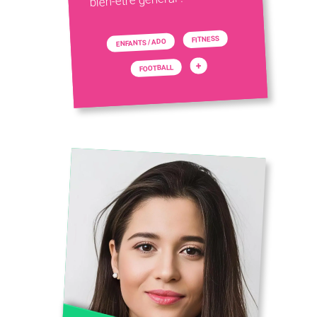
FITNESS
ENFANTS / ADO
+
FOOTBALL