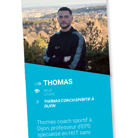
THOMAS
DEUG
STAPS
THOMAS COACH SPORTIF À
#
DIJON
Thomas coach sportif à
Dijon, professeur d’EPS
spécialisé en HIIT sans