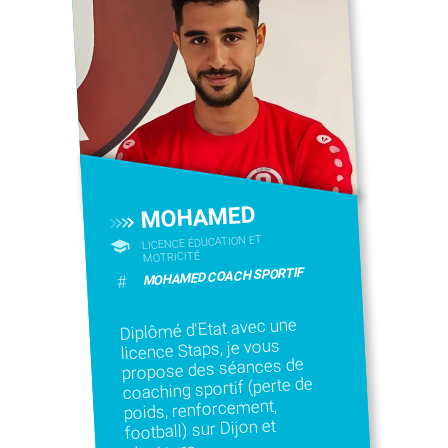
MOHAMED
LICENCE ÉDUCATION ET
MOTRICITÉ
MOHAMED COACH SPORTIF
#
Diplômé d'Etat avec une
licence Staps, je vous
propose des séances de
coaching sportif (perte de
poids, renforcement,
football) sur Dijon et