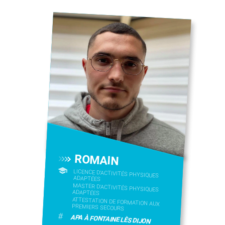
ROMAIN
LICENCE D’ACTIVITÉS PHYSIQUES
ADAPTÉES
MASTER D'ACTIVITÉS PHYSIQUES
ADAPTÉES
ATTESTATION DE FORMATION AUX
PREMIERS SECOURS
#
APA À FONTAINE LÈS DIJON