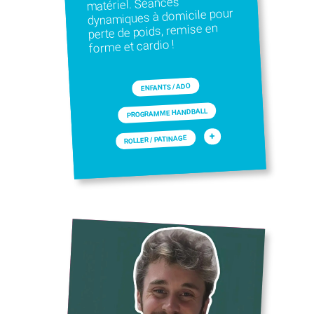
matériel. Séances
dynamiques à domicile pour
perte de poids, remise en
forme et cardio !
ENFANTS / ADO
PROGRAMME HANDBALL
+
ROLLER / PATINAGE