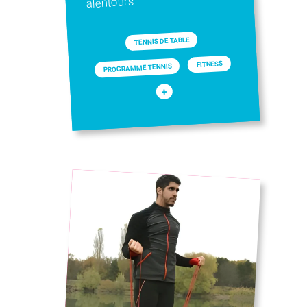
alentours
TENNIS DE TABLE
FITNESS
PROGRAMME TENNIS
+