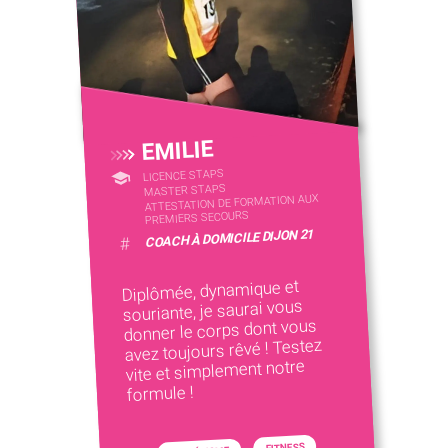
EMILIE
LICENCE STAPS
MASTER STAPS
ATTESTATION DE FORMATION AUX
PREMIERS SECOURS
COACH À DOMICILE DIJON 21
#
Diplômée, dynamique et
souriante, je saurai vous
donner le corps dont vous
avez toujours rêvé ! Testez
vite et simplement notre
formule !
FITNESS