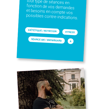
possibles contre-indications.
DIÉTÉTIQUE / NUTRITION
FITNESS
SÉANCE SKI / SNOWBOARD
+