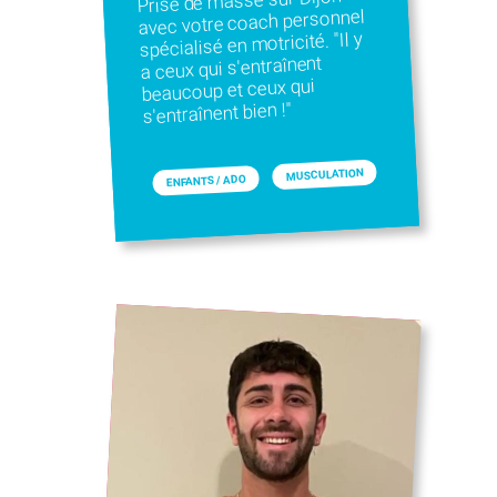
Prise de masse sur Dijon
avec votre coach personnel
spécialisé en motricité. "Il y
a ceux qui s'entraînent
beaucoup et ceux qui
s'entraînent bien !"
MUSCULATION
ENFANTS / ADO