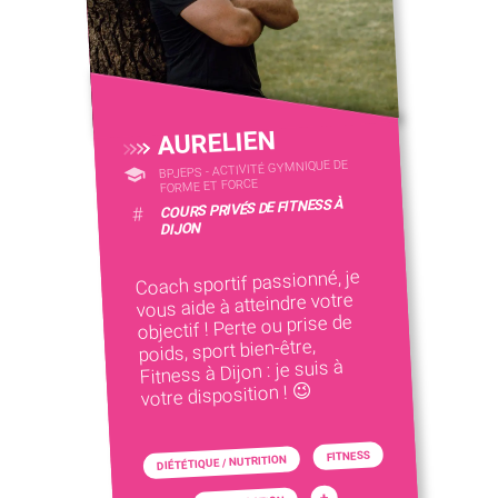
AURELIEN
BPJEPS - ACTIVITÉ GYMNIQUE DE
FORME ET FORCE
COURS PRIVÉS DE FITNESS À
#
DIJON
Coach sportif passionné, je
vous aide à atteindre votre
objectif ! Perte ou prise de
poids, sport bien-être,
Fitness à Dijon : je suis à
votre disposition ! 😉
FITNESS
DIÉTÉTIQUE / NUTRITION
+