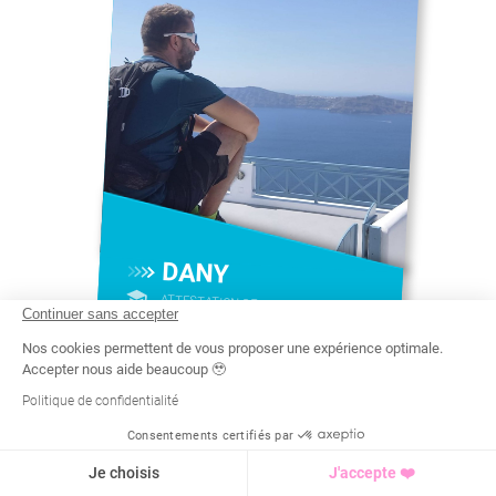
DANY
ATTESTATION DE FORMATION AUX
Continuer sans accepter
PREMIERS SECOURS
CERTIFICAT DE QUALIFICATION
PROFESSIONNELLE
Nos cookies permettent de vous proposer une expérience optimale.
#
Accepter nous aide beaucoup 🥹
CROSS TRAINING À DIJON
Politique de confidentialité
Faire du sport, c'est bien
mais quand c'est drôle c'est
carrément mieux ! Venez
découvrir le Cross Training à
Dijon ! Des séances uniques
Consentements certifiés par
Recherche
Tarif
Demande d'info
Je choisis
J'accepte ❤️