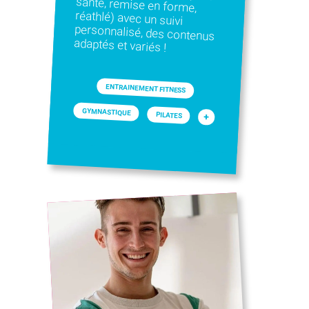
adaptés et variés !
ENTRAINEMENT FITNESS
GYMNASTIQUE
PILATES
+