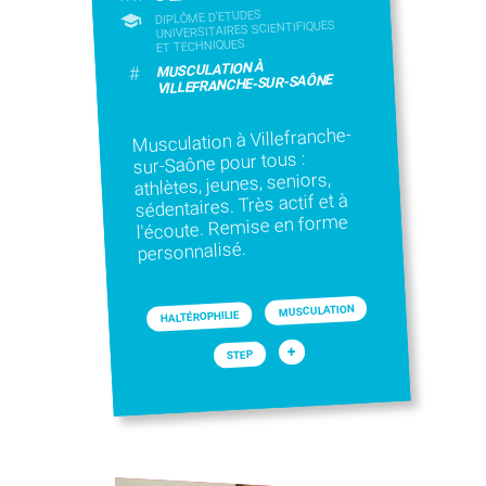
DIPLÔME D'ETUDES
UNIVERSITAIRES SCIENTIFIQUES
ET TECHNIQUES
MUSCULATION À
#
VILLEFRANCHE-SUR-SAÔNE
Musculation à Villefranche-
sur-Saône pour tous :
athlètes, jeunes, seniors,
sédentaires. Très actif et à
l'écoute. Remise en forme
personnalisé.
MUSCULATION
HALTÉROPHILIE
+
STEP