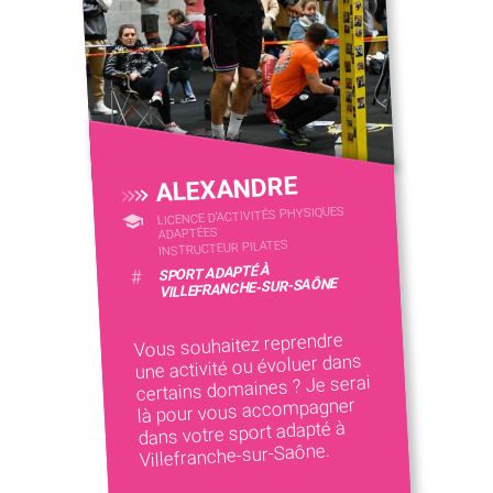
ALEXANDRE
LICENCE D’ACTIVITÉS PHYSIQUES
ADAPTÉES
INSTRUCTEUR PILATES
SPORT ADAPTÉ À
#
VILLEFRANCHE-SUR-SAÔNE
Vous souhaitez reprendre
une activité ou évoluer dans
certains domaines ? Je serai
là pour vous accompagner
dans votre sport adapté à
Villefranche-sur-Saône.