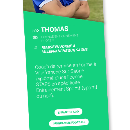
THOMAS
LICENCE ENTRAINEMENT
SPORTIF
REMISE EN FORME À
#
VILLEFRANCHE SUR SAONE
Coach de remise en forme à
Villefranche Sur Saône.
Diplômé d'une licence
STAPS en spécificité
Entrainement Sportif (sportif
ou non).
ENFANTS / ADO
PROGRAMME FOOTBALL