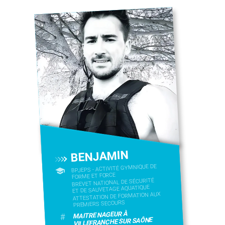
BENJAMIN
BPJEPS - ACTIVITÉ GYMNIQUE DE
FORME ET FORCE
BREVET NATIONAL DE SÉCURITÉ
ET DE SAUVETAGE AQUATIQUE
ATTESTATION DE FORMATION AUX
PREMIERS SECOURS
MAITRE NAGEUR À
#
VILLEFRANCHE SUR SAÔNE