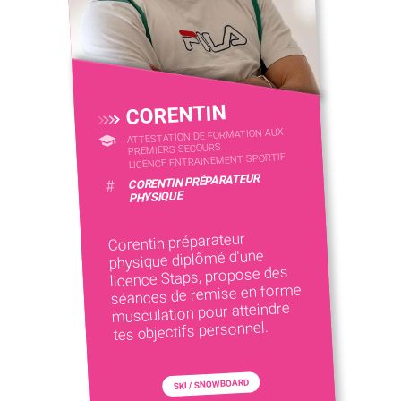
CORENTIN
ATTESTATION DE FORMATION AUX
PREMIERS SECOURS
LICENCE ENTRAINEMENT SPORTIF
CORENTIN PRÉPARATEUR
#
PHYSIQUE
Corentin préparateur
physique diplômé d'une
licence Staps, propose des
séances de remise en forme
musculation pour atteindre
tes objectifs personnel.
SKI / SNOWBOARD