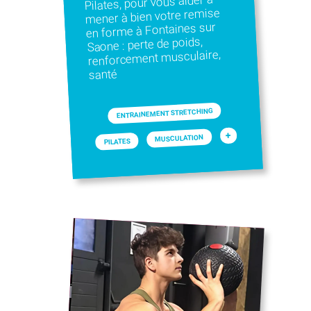
Pilates, pour vous aider à
mener à bien votre remise
en forme à Fontaines sur
Saone : perte de poids,
renforcement musculaire,
santé
ENTRAINEMENT STRETCHING
+
MUSCULATION
PILATES