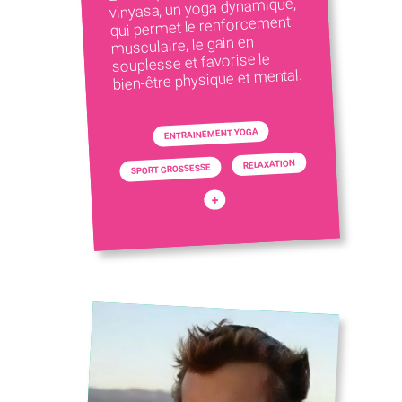
vinyasa, un yoga dynamique,
qui permet le renforcement
musculaire, le gain en
souplesse et favorise le
bien-être physique et mental.
ENTRAINEMENT YOGA
RELAXATION
SPORT GROSSESSE
+