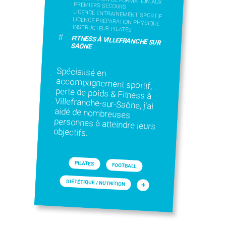
PREMIERS SECOURS
LICENCE ENTRAINEMENT SPORTIF
LICENCE PRÉPARATION PHYSIQUE
INSTRUCTEUR PILATES
#
FITNESS À VILLEFRANCHE SUR
SAÔNE
Spécialisé en
accompagnement sportif,
perte de poids & Fitness à
Villefranche-sur-Saône, j'ai
aidé de nombreuses
personnes à atteindre leurs
objectifs.
PILATES
FOOTBALL
DIÉTÉTIQUE / NUTRITION
+