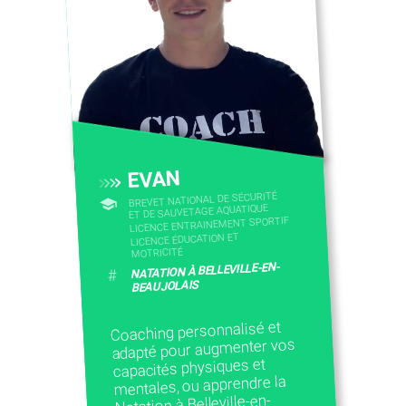
CONTACTEZ-NOUS
EVAN
BREVET NATIONAL DE SÉCURITÉ
ET DE SAUVETAGE AQUATIQUE
LICENCE ENTRAINEMENT SPORTIF
LICENCE ÉDUCATION ET
MOTRICITÉ
NATATION À BELLEVILLE-EN-
#
BEAUJOLAIS
Coaching personnalisé et
adapté pour augmenter vos
capacités physiques et
mentales, ou apprendre la
Natation à Belleville-en-