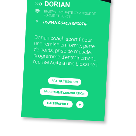
DORIAN
BPJEPS - ACTIVITÉ GYMNIQUE DE
FORME ET FORCE
#
DORIAN COACH SPORTIF
Dorian coach sportif pour
une remise en forme, perte
de poids, prise de muscle,
programme d’entraînement,
reprise suite à une blessure !
RÉATHLÉTISATION
PROGRAMME MUSCULATION
HALTÉROPHILIE
+