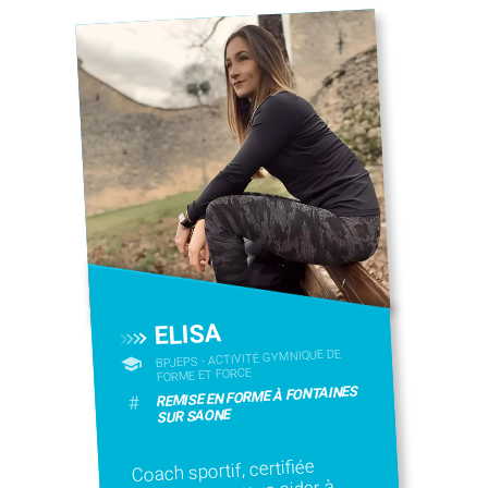
ELISA
BPJEPS - ACTIVITÉ GYMNIQUE DE
FORME ET FORCE
REMISE EN FORME À FONTAINES
#
SUR SAONE
Coach sportif, certifiée