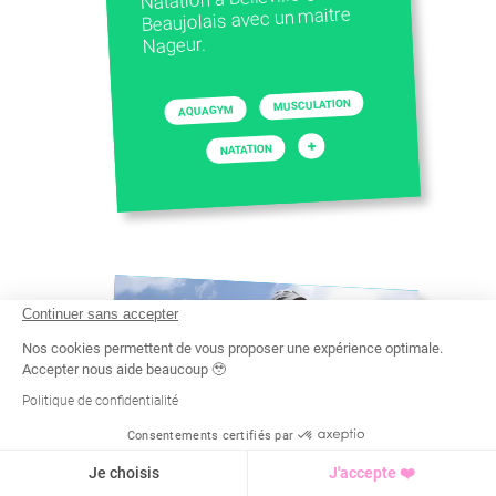
Beaujolais avec un maitre
Nageur.
MUSCULATION
AQUAGYM
+
NATATION
Continuer sans accepter
Nos cookies permettent de vous proposer une expérience optimale.
Accepter nous aide beaucoup 🥹
Politique de confidentialité
Consentements certifiés par
Recherche
Tarif
Demande d'info
Je choisis
J'accepte ❤️