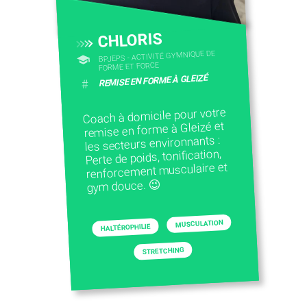
CHLORIS
BPJEPS - ACTIVITÉ GYMNIQUE DE
FORME ET FORCE
REMISE EN FORME À GLEIZÉ
#
Coach à domicile pour votre
remise en forme à Gleizé et
les secteurs environnants :
Perte de poids, tonification,
renforcement musculaire et
gym douce. 😉
MUSCULATION
HALTÉROPHILIE
STRETCHING