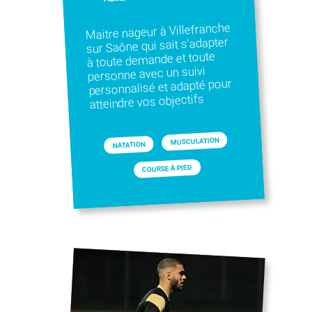
Maitre nageur à Villefranche
sur Saône qui sait s'adapter
à toute demande et toute
personne avec un suivi
personnalisé et adapté pour
atteindre vos objectifs
MUSCULATION
NATATION
COURSE À PIED