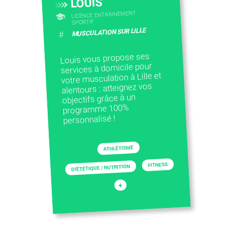
LOUIS
LICENCE ENTRAINEMENT
SPORTIF
MUSCULATION SUR LILLE
#
Louis vous propose ses
services à domicile pour
votre musculation à Lille et
alentours : atteignez vos
objectifs grâce à un
programme 100%
personnalisé !
ATHLÉTISME
FITNESS
DIÉTÉTIQUE / NUTRITION
+