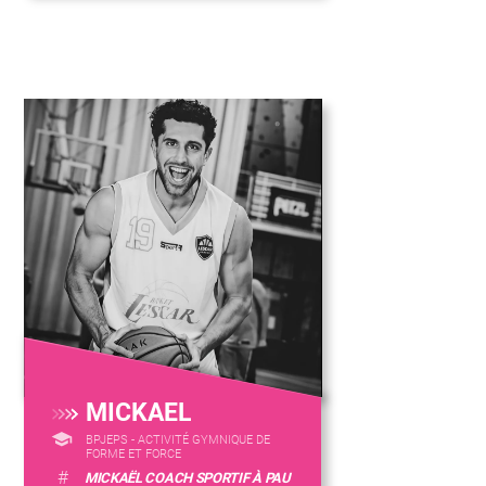
MICKAEL
BPJEPS - ACTIVITÉ GYMNIQUE DE
FORME ET FORCE
#
MICKAËL COACH SPORTIF À PAU