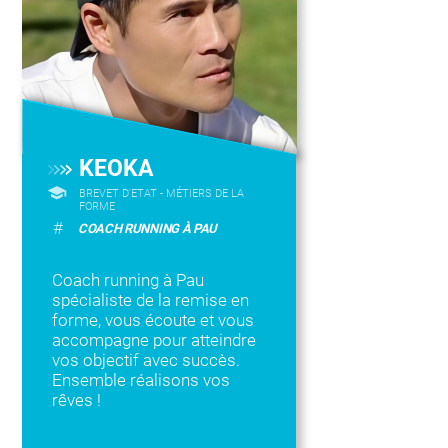
KEOKA
BREVET D'ETAT - MÉTIERS DE LA
FORME
#
COACH RUNNING À PAU
Coach running à Pau
spécialiste de la remise en
forme, vous écoute et vous
accompagne pour atteindre
vos objectif avec succès.
Ensemble réalisons vos
rêves !