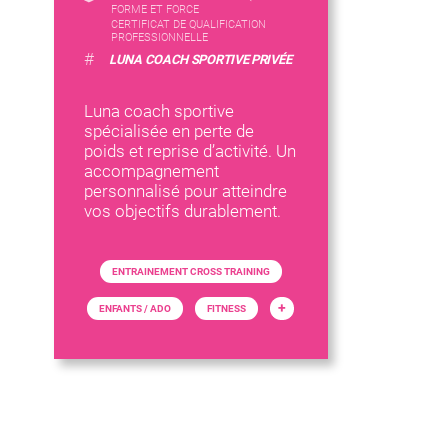
FORME ET FORCE
CERTIFICAT DE QUALIFICATION
PROFESSIONNELLE
#
LUNA COACH SPORTIVE PRIVÉE
Luna coach sportive
spécialisée en perte de
poids et reprise d’activité. Un
accompagnement
personnalisé pour atteindre
vos objectifs durablement.
ENTRAINEMENT CROSS TRAINING
+
ENFANTS / ADO
FITNESS