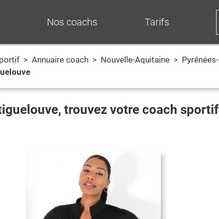
Nos coachs
Tarifs
portif
>
Annuaire coach
>
Nouvelle-Aquitaine
>
Pyrénées-
guelouve
tiguelouve
, trouvez votre coach sporti