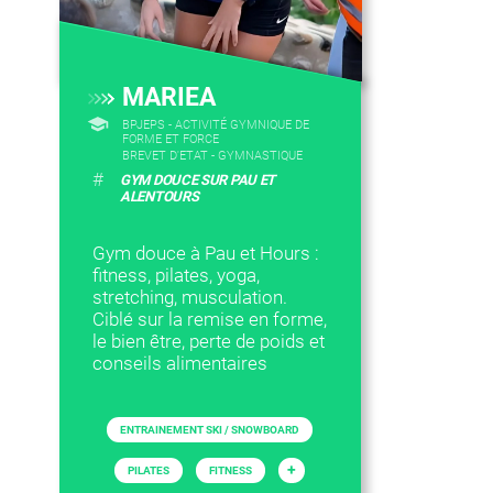
MARIEA
BPJEPS - ACTIVITÉ GYMNIQUE DE
FORME ET FORCE
BREVET D'ETAT - GYMNASTIQUE
#
GYM DOUCE SUR PAU ET
ALENTOURS
Gym douce à Pau et Hours :
fitness, pilates, yoga,
stretching, musculation.
Ciblé sur la remise en forme,
le bien être, perte de poids et
conseils alimentaires
ENTRAINEMENT SKI / SNOWBOARD
+
PILATES
FITNESS