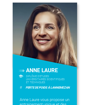
ANNE LAURE
DIPLÔME D'ETUDES
UNIVERSITAIRES SCIENTIFIQUES
ET TECHNIQUES
#
PERTE DE POIDS À LANNEMEZAN
Anne Laure vous propose un
entrainement unique et des