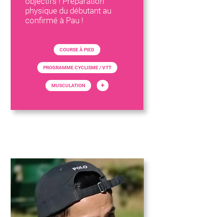
objectifs ! Préparation
physique du débutant au
confirmé à Pau !
COURSE À PIED
PROGRAMME CYCLISME / VTT
+
MUSCULATION