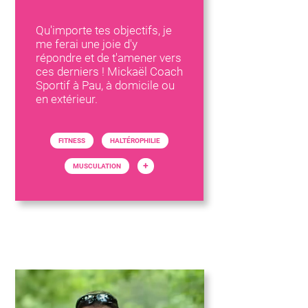
Qu'importe tes objectifs, je
me ferai une joie d'y
répondre et de t'amener vers
ces derniers ! Mickaël Coach
Sportif à Pau, à domicile ou
en extérieur.
FITNESS
HALTÉROPHILIE
+
MUSCULATION