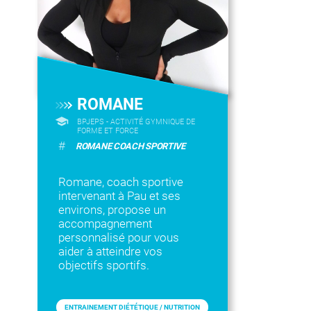
ROMANE
BPJEPS - ACTIVITÉ GYMNIQUE DE
FORME ET FORCE
#
ROMANE COACH SPORTIVE
Romane, coach sportive
intervenant à Pau et ses
environs, propose un
accompagnement
personnalisé pour vous
aider à atteindre vos
objectifs sportifs.
ENTRAINEMENT DIÉTÉTIQUE / NUTRITION