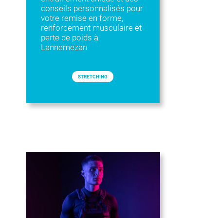
conseils personnalisés pour
votre remise en forme,
renforcement musculaire et
perte de poids à
Lannemezan
STRETCHING