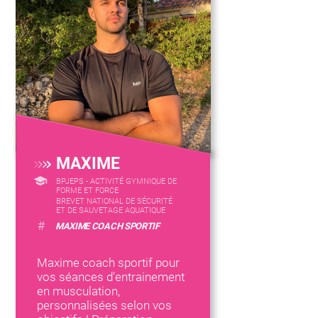
MAXIME
BPJEPS - ACTIVITÉ GYMNIQUE DE
FORME ET FORCE
BREVET NATIONAL DE SÉCURITÉ
ET DE SAUVETAGE AQUATIQUE
#
MAXIME COACH SPORTIF
Maxime coach sportif pour
vos séances d'entrainement
en musculation,
personnalisées selon vos