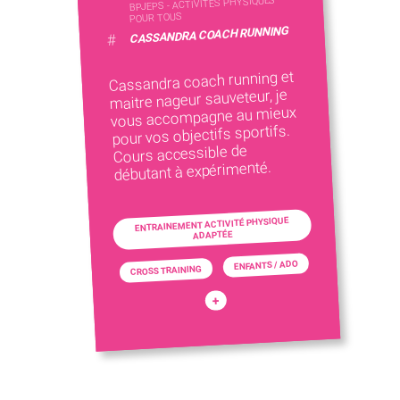
BPJEPS - ACTIVITÉS PHYSIQUES
POUR TOUS
CASSANDRA COACH RUNNING
#
Cassandra coach running et
maitre nageur sauveteur, je
vous accompagne au mieux
pour vos objectifs sportifs.
Cours accessible de
débutant à expérimenté.
ENTRAINEMENT ACTIVITÉ PHYSIQUE
ADAPTÉE
ENFANTS / ADO
CROSS TRAINING
+