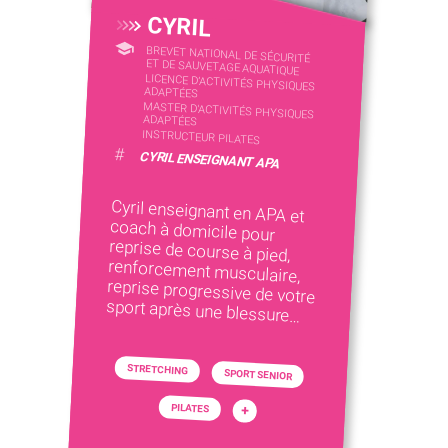
CYRIL
BREVET NATIONAL DE SÉCURITÉ
ET DE SAUVETAGE AQUATIQUE
LICENCE D’ACTIVITÉS PHYSIQUES
ADAPTÉES
MASTER D'ACTIVITÉS PHYSIQUES
ADAPTÉES
INSTRUCTEUR PILATES
#
CYRIL ENSEIGNANT APA
Cyril enseignant en APA et
coach à domicile pour
reprise de course à pied,
renforcement musculaire,
reprise progressive de votre
sport après une blessure…
STRETCHING
SPORT SENIOR
PILATES
+