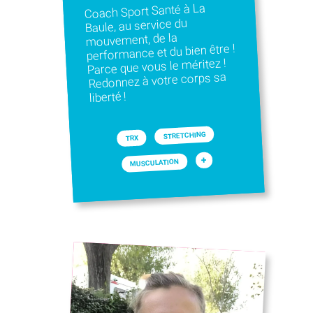
Coach Sport Santé à La
Baule, au service du
mouvement, de la
performance et du bien être !
Parce que vous le méritez !
Redonnez à votre corps sa
liberté !
STRETCHING
TRX
+
MUSCULATION