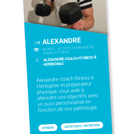
ALEXANDRE
BPJEPS - ACTIVITÉ GYMNIQUE DE
FORME ET FORCE
ALEXANDRE COACH FITNESS À
#
HERBIGNAC
Alexandre coach fitness à
Herbignac et préparateur
physique, vous aide à
atteindre vos objectifs avec
un suivi personnalisé en
fonction de vos pathologie.
DIÉTÉTIQUE / NUTRITION
FITNESS