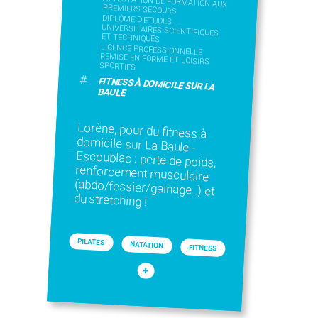
ATTESTATION DE FORMATION AUX
PREMIERS SECOURS
DIPLÔME D'ETUDES
UNIVERSITAIRES SCIENTIFIQUES
ET TECHNIQUES
LICENCE PROFESSIONNELLE
REMISE EN FORME ET LOISIRS
SPORTIFS
#
FITNESS À DOMICILE SUR LA
BAULE
Lorène, pour du fitness à
domicile sur La Baule -
Escoublac : perte de poids,
renforcement musculaire
(abdo/fessier/gainage..) et
du stretching !
PILATES
NATATION
FITNESS
+