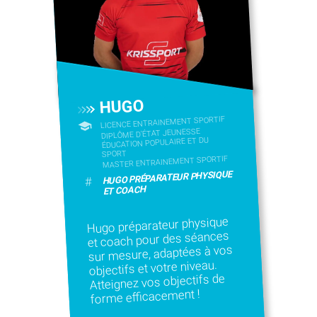
HUGO
LICENCE ENTRAINEMENT SPORTIF
DIPLÔME D'ÉTAT JEUNESSE
ÉDUCATION POPULAIRE ET DU
SPORT
MASTER ENTRAINEMENT SPORTIF
HUGO PRÉPARATEUR PHYSIQUE
#
ET COACH
Hugo préparateur physique
et coach pour des séances
sur mesure, adaptées à vos
objectifs et votre niveau.
Atteignez vos objectifs de
forme efficacement !