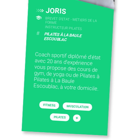
JORIS
BREVET D'ETAT - MÉTIERS DE LA
FORME
INSTRUCTEUR PILATES
#
PILATES À LA BAULE
ESCOUBLAC
Coach sportif diplômé d'état
avec 20 ans d'expérience
vous propose des cours de
gym, de yoga ou de Pilates à
Pilates à La Baule
Escoublac, à votre domicile.
FITNESS
MUSCULATION
PILATES
+