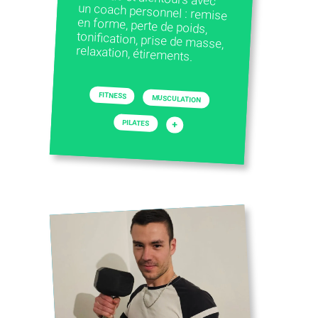
relaxation, étirements.
FITNESS
MUSCULATION
PILATES
+