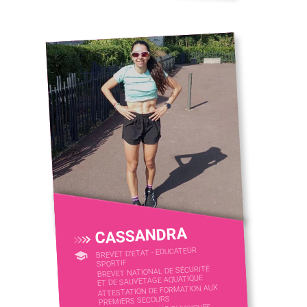
CASSANDRA
BREVET D'ETAT - EDUCATEUR
SPORTIF
BREVET NATIONAL DE SÉCURITÉ
ET DE SAUVETAGE AQUATIQUE
ATTESTATION DE FORMATION AUX
PREMIERS SECOURS