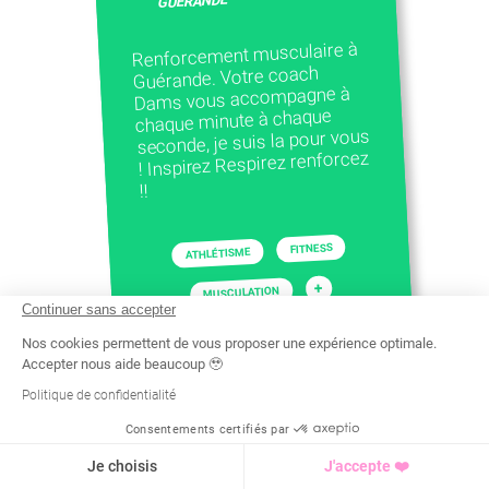
GUÉRANDE
Renforcement musculaire à
Guérande. Votre coach
Dams vous accompagne à
chaque minute à chaque
seconde, je suis la pour vous
! Inspirez Respirez renforcez
!!
FITNESS
ATHLÉTISME
+
MUSCULATION
Continuer sans accepter
Nos cookies permettent de vous proposer une expérience optimale.
Accepter nous aide beaucoup 🥹
Politique de confidentialité
Consentements certifiés par
Recherche
Tarif
Demande d'info
Je choisis
J'accepte ❤️