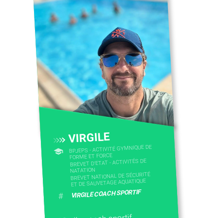
VIRGILE
BPJEPS - ACTIVITÉ GYMNIQUE DE
FORME ET FORCE
BREVET D'ETAT - ACTIVITÉS DE
NATATION
BREVET NATIONAL DE SÉCURITÉ
ET DE SAUVETAGE AQUATIQUE
VIRGILE COACH SPORTIF
#