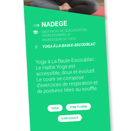
NADEGE
CERTIFICAT DE QUALIFICATION
PROFESSIONNELLE
PROFESSEUR DE YOGA
YOGA À LA BAULE-ESCOUBLAC
#
Yoga à La Baule-Escoublac :
Le Hatha Yoga est
accessible, doux et évolutif.
Le cours se compose
d'exercices de respiration et
de postures liées au souffle.
STRETCHING
YOGA
GYM DOUCE