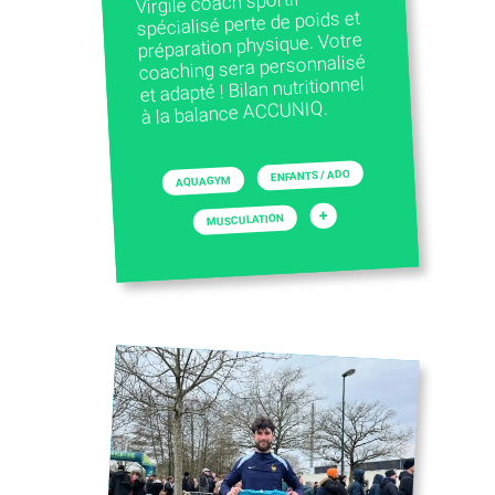
Virgile coach sportif
spécialisé perte de poids et
préparation physique. Votre
coaching sera personnalisé
et adapté ! Bilan nutritionnel
à la balance ACCUNIQ.
ENFANTS / ADO
AQUAGYM
+
MUSCULATION