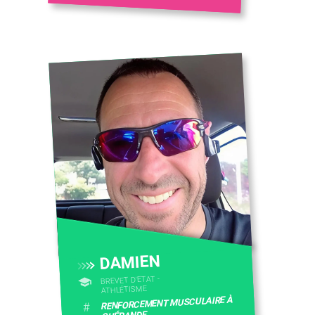
CONTACTEZ-NOUS
DAMIEN
BREVET D'ETAT -
ATHLÉTISME
RENFORCEMENT MUSCULAIRE À
#