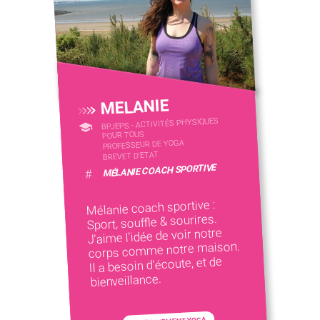
MELANIE
BPJEPS - ACTIVITÉS PHYSIQUES
POUR TOUS
PROFESSEUR DE YOGA
BREVET D'ETAT
MÉLANIE COACH SPORTIVE
#
Mélanie coach sportive :
Sport, souffle & sourires.
J'aime l'idée de voir notre
corps comme notre maison.
Il a besoin d'écoute, et de
bienveillance.