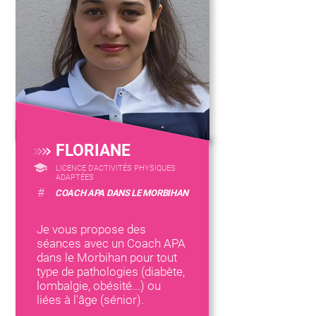
FLORIANE
LICENCE D’ACTIVITÉS PHYSIQUES
ADAPTÉES
#
COACH APA DANS LE MORBIHAN
Je vous propose des
séances avec un Coach APA
dans le Morbihan pour tout
type de pathologies (diabète,
lombalgie, obésité...) ou
liées à l'âge (sénior).