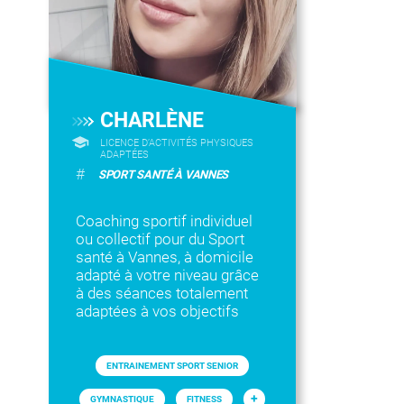
CHARLÈNE
LICENCE D’ACTIVITÉS PHYSIQUES
ADAPTÉES
#
SPORT SANTÉ À VANNES
Coaching sportif individuel
ou collectif pour du Sport
santé à Vannes, à domicile
adapté à votre niveau grâce
à des séances totalement
adaptées à vos objectifs
ENTRAINEMENT SPORT SENIOR
+
GYMNASTIQUE
FITNESS