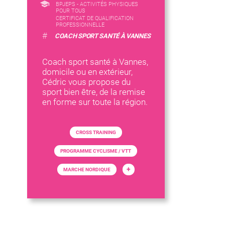
BPJEPS - ACTIVITÉS PHYSIQUES
POUR TOUS
CERTIFICAT DE QUALIFICATION
PROFESSIONNELLE
#
COACH SPORT SANTÉ À VANNES
Coach sport santé à Vannes,
domicile ou en extérieur,
Cédric vous propose du
sport bien être, de la remise
en forme sur toute la région.
CROSS TRAINING
PROGRAMME CYCLISME / VTT
+
MARCHE NORDIQUE