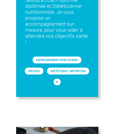
Jessyca coach sportive
diplômée et Diététicienne-
nutritionniste. Je vous
propose un
accompagnement sur-
mesure, pour vous aider à
atteindre vos objectifs santé
!
ENTRAINEMENT STRETCHING
PILATES
DIÉTÉTIQUE / NUTRITION
+