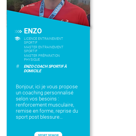
ENZO
LICENCE ENTRAINEMENT
SPORTIF
MASTER ENTRAINEMENT
SPORTIF
MASTER PRÉPARATION
PHYSIQUE
#
ENZO COACH SPORTIF À
DOMICILE
Bonjour, ici je vous propose
un coaching personnalisé
selon vos besoins :
renforcement musculaire,
remise en forme, reprise du
sport post blessure…
SPORT SENIOR