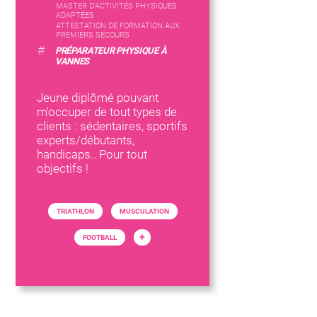
MASTER D'ACTIVITÉS PHYSIQUES
ADAPTÉES
ATTESTATION DE FORMATION AUX
PREMIERS SECOURS
#
PRÉPARATEUR PHYSIQUE À
VANNES
Jeune diplômé pouvant
m'occuper de tout types de
clients : sédentaires, sportifs
experts/débutants,
handicaps.. Pour tout
objectifs !
TRIATHLON
MUSCULATION
+
FOOTBALL