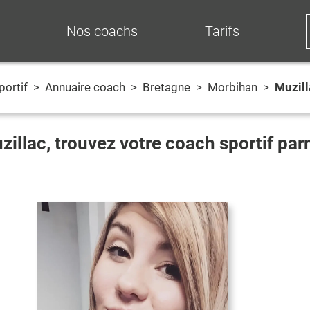
Nos coachs
Tarifs
portif
>
Annuaire coach
>
Bretagne
>
Morbihan
>
Muzill
zillac
, trouvez votre coach sportif pa