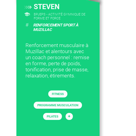
STEVEN
BPJEPS - ACTIVITÉ GYMNIQUE DE
FORME ET FORCE
#
RENFORCEMENT SPORT À
MUZILLAC
Renforcement musculaire à
Muzillac et alentours avec
un coach personnel : remise
en forme, perte de poids,
tonification, prise de masse,
relaxation, étirements.
FITNESS
PROGRAMME MUSCULATION
+
PILATES