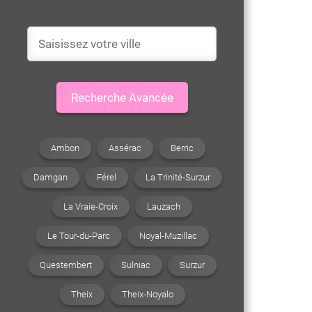
Recherche Avancée
Ambon
Assérac
Berric
Damgan
Férel
La Trinité-Surzur
La Vraie-Croix
Lauzach
Le Tour-du-Parc
Noyal-Muzillac
Questembert
Sulniac
Surzur
Theix
Theix-Noyalo