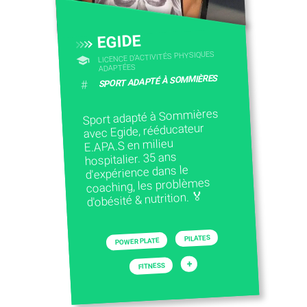
CONTACTEZ-NOUS
EGIDE
LICENCE D’ACTIVITÉS PHYSIQUES
ADAPTÉES
SPORT ADAPTÉ À SOMMIÈRES
#
Sport adapté à Sommières
avec Egide, rééducateur
E.APA.S en milieu
hospitalier. 35 ans
d'expérience dans le
coaching, les problèmes
d'obésité & nutrition. 🏅
PILATES
POWER PLATE
+
FITNESS