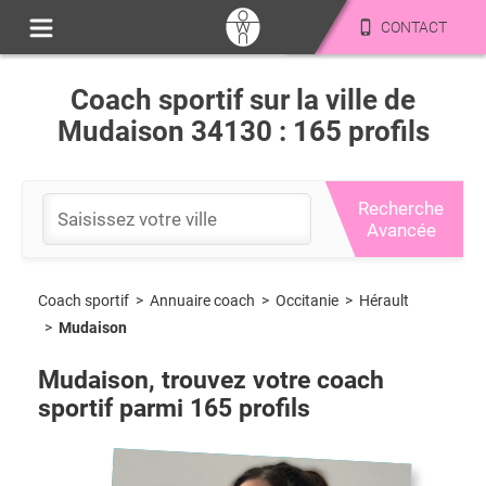
CONTACT
Coach sportif sur la ville de
Mudaison 34130 : 165 profils
Recherche
Avancée
Coach sportif
>
Occitanie
>
Hérault
>
Annuaire coach
>
Mudaison
Mudaison
, trouvez votre coach
sportif parmi
165
profils