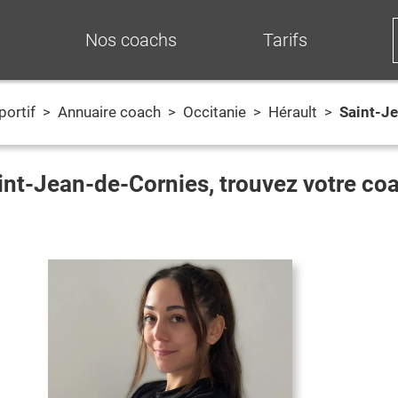
Nos coachs
Tarifs
portif
>
Annuaire coach
>
Occitanie
>
Hérault
>
Saint-J
int-Jean-de-Cornies
, trouvez votre co