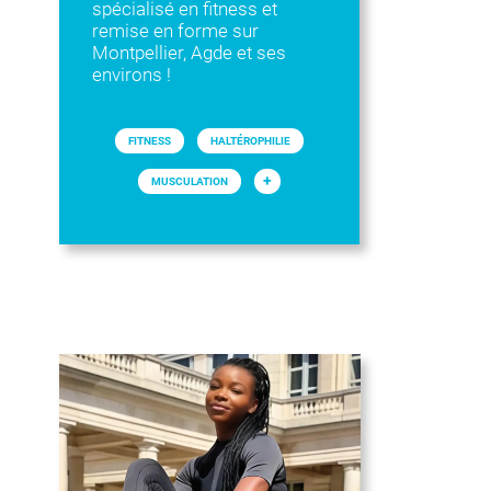
spécialisé en fitness et
remise en forme sur
Montpellier, Agde et ses
environs !
FITNESS
HALTÉROPHILIE
+
MUSCULATION