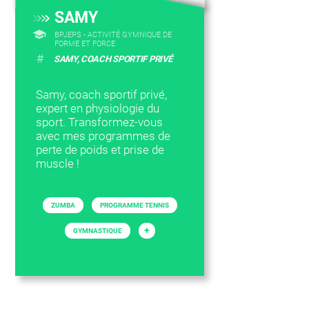
SAMY
BPJEPS - ACTIVITÉ GYMNIQUE DE
FORME ET FORCE
#
SAMY, COACH SPORTIF PRIVÉ
Samy, coach sportif privé,
expert en physiologie du
sport. Transformez-vous
avec mes programmes de
perte de poids et prise de
muscle !
ZUMBA
PROGRAMME TENNIS
+
GYMNASTIQUE