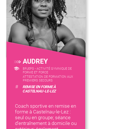
AUDREY
BPJEPS - ACTIVITÉ GYMNIQUE DE
FORME ET FORCE
ATTESTATION DE FORMATION AUX
PREMIERS SECOURS
#
REMISE EN FORME À
CASTELNAU-LE-LEZ
Coach sportive en remise en
forme à Castelnau-le-Lez :
seul ou en groupe; séance
d'entraînement à domicile ou