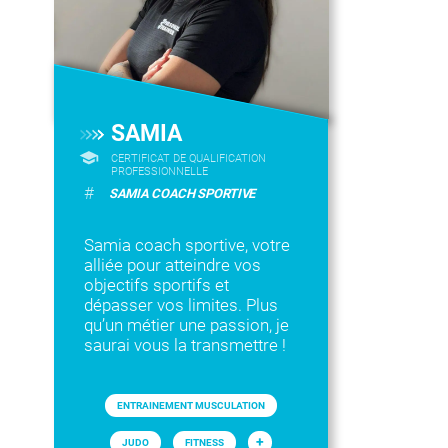
SAMIA
CERTIFICAT DE QUALIFICATION
PROFESSIONNELLE
#
SAMIA COACH SPORTIVE
Samia coach sportive, votre
alliée pour atteindre vos
objectifs sportifs et
dépasser vos limites. Plus
qu’un métier une passion, je
saurai vous la transmettre !
ENTRAINEMENT MUSCULATION
+
JUDO
FITNESS