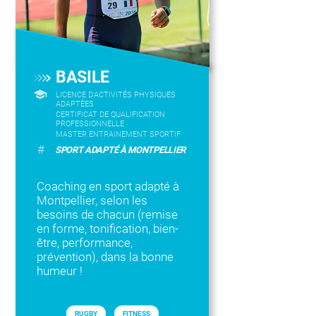
BASILE
LICENCE D’ACTIVITÉS PHYSIQUES
ADAPTÉES
CERTIFICAT DE QUALIFICATION
PROFESSIONNELLE
MASTER ENTRAINEMENT SPORTIF
#
SPORT ADAPTÉ À MONTPELLIER
Coaching en sport adapté à
Montpellier, selon les
besoins de chacun (remise
en forme, tonification, bien-
être, performance,
prévention), dans la bonne
humeur !
RUGBY
FITNESS