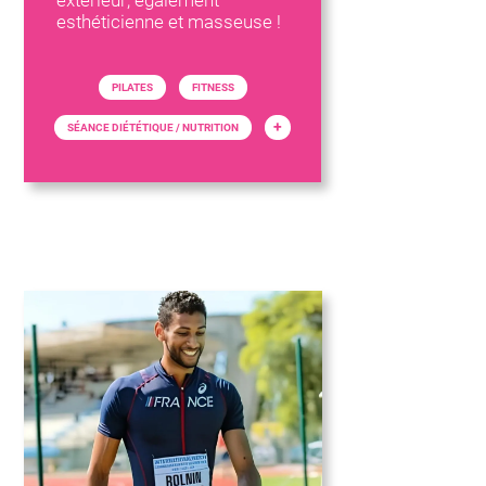
extérieur; également
esthéticienne et masseuse !
PILATES
FITNESS
+
SÉANCE DIÉTÉTIQUE / NUTRITION