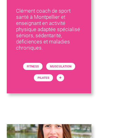
Clément coach de sport
santé à Montpellier et
enseignant en activité
physique adaptée spécialisé
séniors, sédentarité,
déficiences et maladies
chroniques.
FITNESS
MUSCULATION
+
PILATES