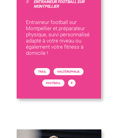
#
ENTRAINEUR FOOTBALL SUR
MONTPELLIER
Entraineur football sur
Montpellier et préparateur
physique, suivi personnalisé
adapté à votre niveau ou
également votre fitness à
domicile !
TRAIL
HALTÉROPHILIE
+
FOOTBALL