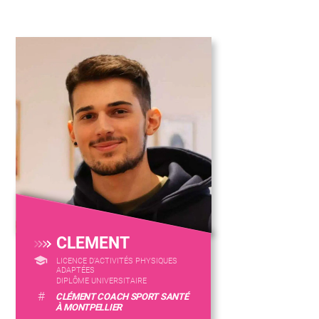
CLEMENT
LICENCE D’ACTIVITÉS PHYSIQUES
ADAPTÉES
DIPLÔME UNIVERSITAIRE
#
CLÉMENT COACH SPORT SANTÉ
À MONTPELLIER