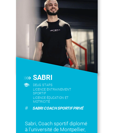
SABRI
DEUG STAPS
LICENCE ENTRAINEMENT
SPORTIF
LICENCE ÉDUCATION ET
MOTRICITÉ
#
SABRI COACH SPORTIF PRIVÉ
Sabri, Coach sportif diplomé
à l'université de Montpellier,