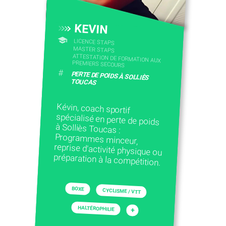
KEVIN
LICENCE STAPS
MASTER STAPS
ATTESTATION DE FORMATION AUX
PREMIERS SECOURS
#
PERTE DE POIDS À SOLLIÈS
TOUCAS
Kévin, coach sportif
spécialisé en perte de poids
à Solliès Toucas :
Programmes minceur,
reprise d'activité physique ou
préparation à la compétition.
BOXE
CYCLISME / VTT
HALTÉROPHILIE
+