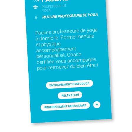
PROFESSEUR DE
YOGA
PAULINE PROFESSEURE DE YOGA
#
Pauline professeure de yoga
à domicile. Forme mentale
et physique,
accompagnement
personnalisé. Coach
certifiée vous accompagne
pour retrouvez du bien-être !
ENTRAINEMENT GYM DOUCE
RELAXATION
+
RENFORCEMENT MUSCULAIRE