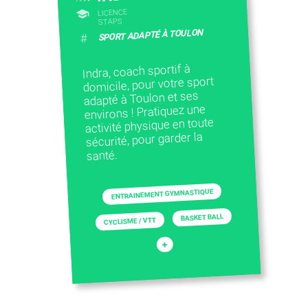
LICENCE
STAPS
SPORT ADAPTÉ À TOULON
#
Indra, coach sportif à
domicile, pour votre sport
adapté à Toulon et ses
environs ! Pratiquez une
activité physique en toute
sécurité, pour garder la
santé.
ENTRAINEMENT GYMNASTIQUE
BASKET BALL
CYCLISME / VTT
+