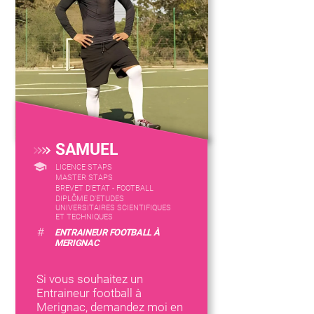
SAMUEL
LICENCE STAPS
MASTER STAPS
BREVET D'ETAT - FOOTBALL
DIPLÔME D'ETUDES
UNIVERSITAIRES SCIENTIFIQUES
ET TECHNIQUES
#
ENTRAINEUR FOOTBALL À
MERIGNAC
Si vous souhaitez un
Entraineur football à
Merignac, demandez moi en