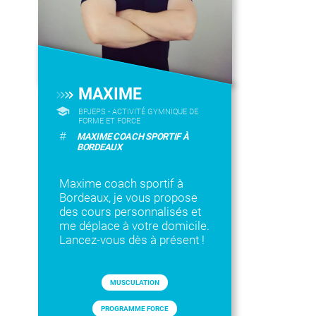
MAXIME
BPJEPS - ACTIVITÉ GYMNIQUE DE
FORME ET FORCE
#
MAXIME COACH SPORTIF À
BORDEAUX
Maxime coach sportif à
Bordeaux, je vous propose
des cours personnalisés et
me déplace à votre domicile.
Lancez-vous dès à présent !
MUSCULATION
PROGRAMME FORCE