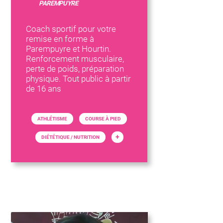
PAREMPUYRE
Coach sportif pour votre
remise en forme à
Parempuyre et Hourtin.
Renforcement musculaire,
perte de poids, préparation
physique. Tout public à partir
de 16 ans
ATHLÉTISME
COURSE À PIED
+
DIÉTÉTIQUE / NUTRITION