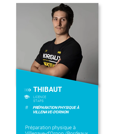
THIBAUT
LICENCE
STAPS
#
PRÉPARATION PHYSIQUE À
VILLENAVE-D'ORNON
Préparation physique à
Villenave-d'Ornon /Bordeaux