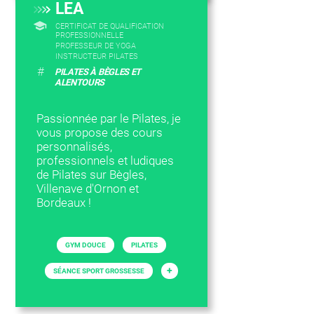
LEA
CERTIFICAT DE QUALIFICATION
PROFESSIONNELLE
PROFESSEUR DE YOGA
INSTRUCTEUR PILATES
#
PILATES À BÈGLES ET
ALENTOURS
Passionnée par le Pilates, je
vous propose des cours
personnalisés,
professionnels et ludiques
de Pilates sur Bègles,
Villenave d'Ornon et
Bordeaux !
GYM DOUCE
PILATES
+
SÉANCE SPORT GROSSESSE