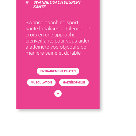
#
SWANNE COACH DE SPORT
SANTÉ
Swanne coach de sport
santé localisée à Talence. Je
crois en une approche
bienveillante pour vous aider
à atteindre vos objectifs de
manière saine et durable
ENTRAINEMENT PILATES
MUSCULATION
HALTÉROPHILIE
+