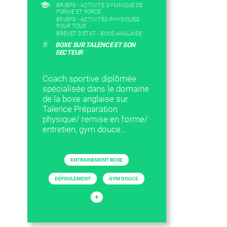
BPJEPS - ACTIVITÉ GYMNIQUE DE
FORME ET FORCE
BPJEPS - ACTIVITÉS PHYSIQUES
POUR TOUS
BREVET D'ETAT - BOXE ANGLAISE
#
BOXE SUR TALENCE ET SON
SECTEUR
Coach sportive diplômée
spécialisée dans le domaine
de la boxe anglaise sur
Talence Préparation
physique/ remise en forme/
entretien, gym douce...
ENTRAINEMENT BOXE
DÉFOULEMENT
GYM DOUCE
+