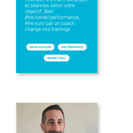
et séances selon votre
objectif. Bien
être/santé/performance,
être suivi par un coach
change vos trainings
MUSCULATION
HALTÉROPHILIE
BASKET BALL