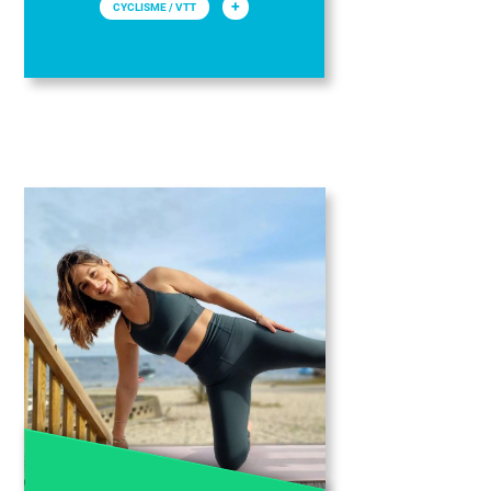
+
CYCLISME / VTT