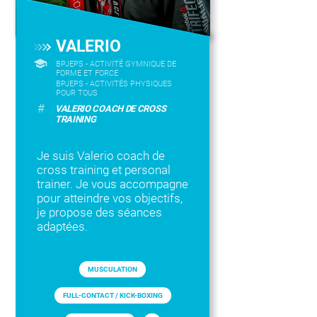
VALERIO
BPJEPS - ACTIVITÉ GYMNIQUE DE
FORME ET FORCE
BPJEPS - ACTIVITÉS PHYSIQUES
POUR TOUS
#
VALERIO COACH DE CROSS
TRAINING
Je suis Valerio coach de
cross training et personal
trainer. Je vous accompagne
pour atteindre vos objectifs,
je propose des séances
adaptées.
MUSCULATION
FULL-CONTACT / KICK-BOXING