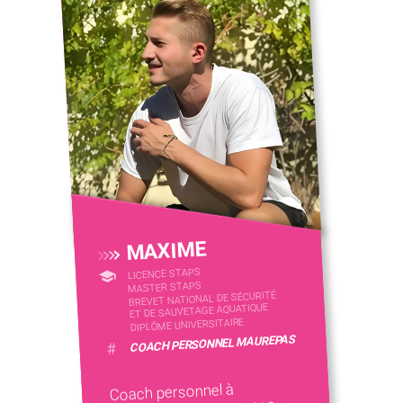
MAXIME
LICENCE STAPS
MASTER STAPS
BREVET NATIONAL DE SÉCURITÉ
ET DE SAUVETAGE AQUATIQUE
DIPLÔME UNIVERSITAIRE
COACH PERSONNEL MAUREPAS
#
Coach personnel à