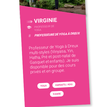
VIRGINIE
PROFESSEUR DE
YOGA
PROFESSEURE DE YOGA À DREUX
#
Professeur de Yoga à Dreux
multi-styles (Vinyasa, Yin,
Hatha, Pré et post-natal de
Gasquet et enfants). Je suis
disponible pour des cours
privés et en groupe.
ENFANTS / ADO
YOGA
DANSE