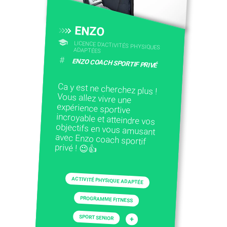
ENZO
LICENCE D’ACTIVITÉS PHYSIQUES
ADAPTÉES
#
ENZO COACH SPORTIF PRIVÉ
Ca y est ne cherchez plus !
Vous allez vivre une
expérience sportive
incroyable et atteindre vos
objectifs en vous amusant
avec Enzo coach sportif
privé ! 😉👍
ACTIVITÉ PHYSIQUE ADAPTÉE
PROGRAMME FITNESS
SPORT SENIOR
+