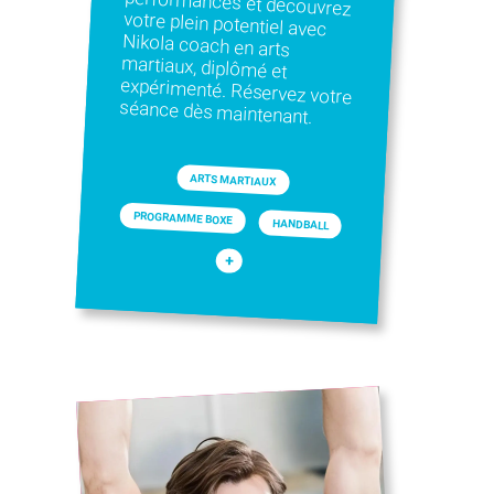
séance dès maintenant.
ARTS MARTIAUX
PROGRAMME BOXE
HANDBALL
+