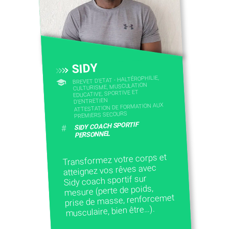
SIDY
BREVET D'ETAT - HALTÉROPHILIE,
CULTURISME, MUSCULATION
EDUCATIVE, SPORTIVE ET
D'ENTRETIEN
ATTESTATION DE FORMATION AUX
PREMIERS SECOURS
SIDY COACH SPORTIF
#
PERSONNEL
Transformez votre corps et
atteignez vos rêves avec
Sidy coach sportif sur
mesure (perte de poids,
prise de masse, renforcemet
musculaire, bien être…).