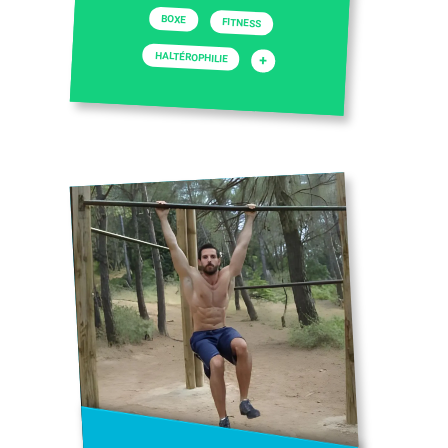
BOXE
FITNESS
HALTÉROPHILIE
+