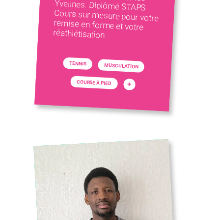
réathlétisation.
TENNIS
MUSCULATION
COURSE À PIED
+