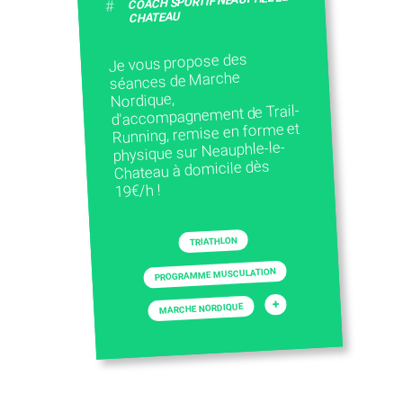
COACH SPORTIF NEAUPHLE LE
#
CHATEAU
Je vous propose des
séances de Marche
Nordique,
d'accompagnement de Trail-
Running, remise en forme et
physique sur Neauphle-le-
Chateau à domicile dès
19€/h !
TRIATHLON
PROGRAMME MUSCULATION
+
MARCHE NORDIQUE