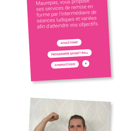
Maurepas, vous propose
ses services de remise en
forme par l'intermédiaire de
séances ludiques et variées
afin d'atteindre vos objectifs
ATHLÉTISME
PROGRAMME BASKET BALL
+
GYMNASTIQUE