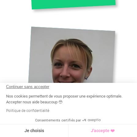
Continuer sans accepter
Nos cookies permettent de vous proposer une expérience optimale.
Accepter nous aide beaucoup 🥹
Politique de confidentialité
ELODIE
Consentements certifiés par
#
COACH SPORTIF DOMICILE
Recherche
Tarif
Demande d'info
PLAISIR
Je choisis
J'accepte ❤️