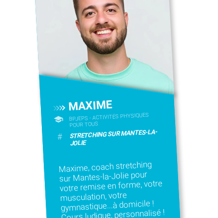
MAXIME
BPJEPS - ACTIVITÉS PHYSIQUES
POUR TOUS
STRETCHING SUR MANTES-LA-
#
JOLIE
Maxime, coach stretching
sur Mantes-la-Jolie pour
votre remise en forme, votre
musculation, votre
gymnastique...à domicile !
Cours ludique, personnalisé !