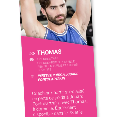
THOMAS
LICENCE STAPS
LICENCE PROFESSIONNELLE
REMISE EN FORME ET LOISIRS
SPORTIFS
PERTE DE POIDS À JOUARS
#
PONTCHARTRAIN
Coaching sportif spécialisé
en perte de poids à Jouars
Pontchartrain, avec Thomas,
à domicile. Également
disponible dans le 78 et le