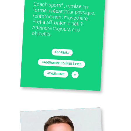
Coach sportif , remise en
forme, préparateur physique,
renforcement musculaire .
Prêt à affronter le défi ?
Atteindre toujours ces
objectifs.
FOOTBALL
PROGRAMME COURSE À PIED
ATHLÉTISME
+