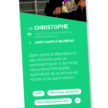
CONTACTEZ-NOUS
CHRISTOPHE
CERTIFICAT DE QUALIFICATION
PROFESSIONNELLE
SPORT SANTÉ À MAUREPAS
#
Sport santé à Maurepas et
ses environs avec un
personal trainer à domicile :
rencontrez Christophe,
spécialiste de la remise en
forme et du sport senior !
DIÉTÉTIQUE / NUTRITION
BOXE
+
MMA (MIXED MARTIAL ART)