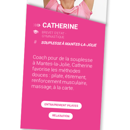
CATHERINE
BREVET D'ETAT -
GYMNASTIQUE
#
SOUPLESSE À MANTES-LA-JOLIE
Coach pour de la souplesse
à Mantes-la-Jolie, Catherine
favorise les méthodes
douces : pilate, étirement,
renforcement musculaire,
massage, à la carte.
ENTRAINEMENT PILATES
RELAXATION