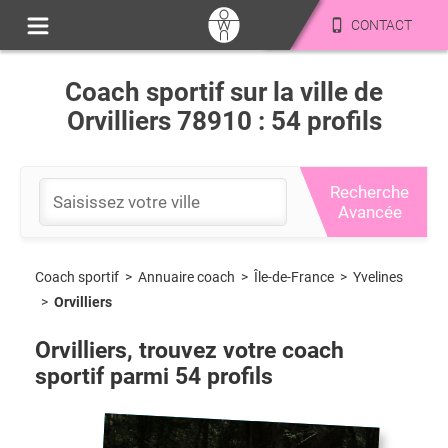
CONTACT
Coach sportif sur la ville de
Orvilliers 78910 : 54 profils
Recherche
Avancée
Coach sportif
>
Île-de-France
>
Yvelines
>
Annuaire coach
>
Orvilliers
Orvilliers
, trouvez votre coach
sportif parmi
54
profils