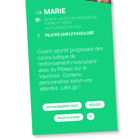
MARIE
CONTACTEZ-NOUS
BPJEPS - ACTIVITÉ GYMNIQUE DE
FORME ET FORCE
INSTRUCTEUR PILATES
PILATES SUR LE VAUCLUSE
#
Coach sportif proposant des
cours ludique de
renforcement musculaire
avec du Pilates sur le
Vaucluse. Contenu
personnalisé selon vos
attentes. Let's go !
PILATES
ENTRAINEMENT STEP
+
MUSCULATION