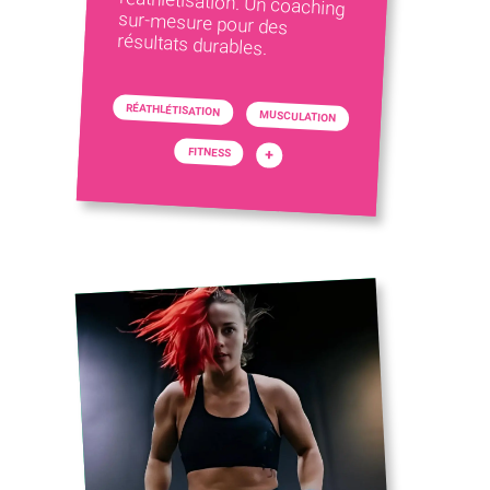
résultats durables.
RÉATHLÉTISATION
MUSCULATION
FITNESS
+