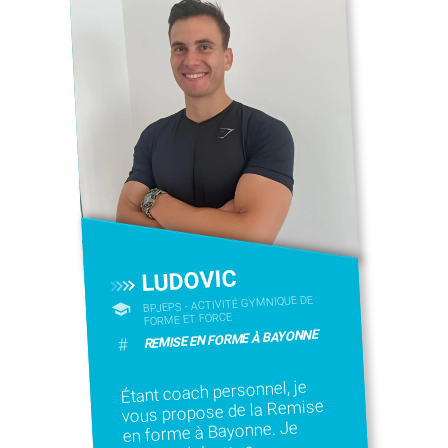
LUDOVIC
BPJEPS - ACTIVITÉ GYMNIQUE DE
FORME ET FORCE
REMISE EN FORME À BAYONNE
#
Étant coach personnel, je
vous propose de la Remise
en forme à Bayonne. Je