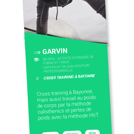
GARVIN
BPJEPS - ACTIVITÉ GYMNIQUE DE
FORME ET FORCE
CERTIFICAT DE QUALIFICATION
PROFESSIONNELLE
CROSS TRAINING À BAYONNE
#
Cross training à Bayonne,
mais aussi travail au poids
de corps par la méthode
calisthenics et pertes de
poids avec la méthode HIIT.
BOXE