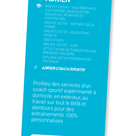
BREVET D'ETAT - HALTÉROPHILIE,
CULTURISME, MUSCULATION
EDUCATIVE, SPORTIVE ET
D'ENTRETIEN
BREVET D'ETAT - MÉTIERS DE LA
FORME
BREVET D'ETAT - EDUCATEUR
SPORTIF
DEUG STAPS
BREVET D’ETAT - JUDO
ATTESTATION DE FORMATION AUX
PREMIERS SECOURS
DIPLÔME D'ETAT-PRÉPARATEUR
PHYSIQUE.
#
ADRIEN COACH SPORTIF
Profitez des services d'un
coach sportif expérimenté à
domicile, en extérieur, au
travail sur tout le BAB et
alentours pour des
entraînements 100%
personnalisés