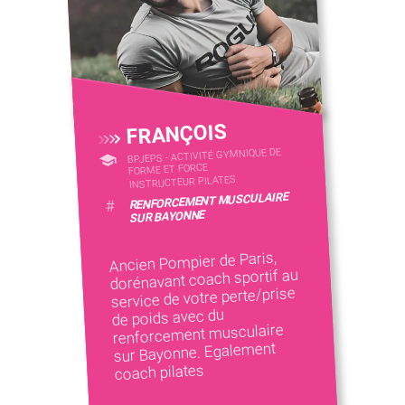
FRANÇOIS
BPJEPS - ACTIVITÉ GYMNIQUE DE
FORME ET FORCE
INSTRUCTEUR PILATES
RENFORCEMENT MUSCULAIRE
#
SUR BAYONNE
Ancien Pompier de Paris,
dorénavant coach sportif au
service de votre perte/prise
de poids avec du
renforcement musculaire
sur Bayonne. Egalement
coach pilates