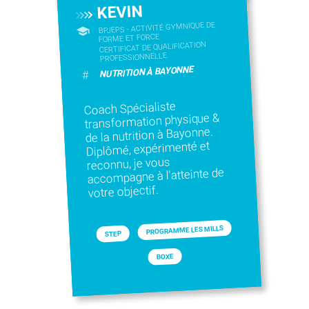
KEVIN
BPJEPS - ACTIVITÉ GYMNIQUE DE
FORME ET FORCE
CERTIFICAT DE QUALIFICATION
PROFESSIONNELLE
NUTRITION À BAYONNE
#
Coach Spécialiste
transformation physique &
de la nutrition à Bayonne.
Diplômé, expérimenté et
reconnu, je vous
accompagne à l'atteinte de
votre objectif.
PROGRAMME LES MILLS
STEP
BOXE