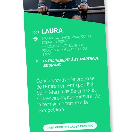
LAURA
BPJEPS - ACTIVITÉ GYMNIQUE DE
FORME ET FORCE
DIPLÔME D'ÉTAT JEUNESSE
ÉDUCATION POPULAIRE ET DU
SPORT
ENTRAINEMENT À ST MARTIN DE
#
SEIGNANX
Coach sportive, je propose
de l'Entrainement sportif à
Saint Martin de Seignanx et
ses environs, sur-mesure, de
la remise en forme à la
compétition.
ENTRAINEMENT CROSS TRAINING