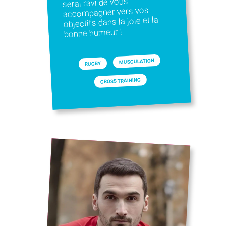
serai ravi de vous
accompagner vers vos
objectifs dans la joie et la
bonne humeur !
MUSCULATION
RUGBY
CROSS TRAINING