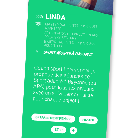
LINDA
MASTER D'ACTIVITÉS PHYSIQUES
ADAPTÉES
ATTESTATION DE FORMATION AUX
PREMIERS SECOURS
BPJEPS - ACTIVITÉS PHYSIQUES
POUR TOUS
#
SPORT ADAPTÉ À BAYONNE
Coach sportif personnel, je
propose des séances de
Sport adapté à Bayonne (ou
APA) pour tous les niveaux
avec un suivi personnalisé
pour chaque objectif
ENTRAINEMENT FITNESS
PILATES
+
STEP