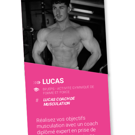
LUCAS
BPJEPS - ACTIVITÉ GYMNIQUE DE
FORME ET FORCE
LUCAS COACH DE
#
MUSCULATION
Réalisez vos objectifs
musculation avec un coach
diplômé expert en prise de