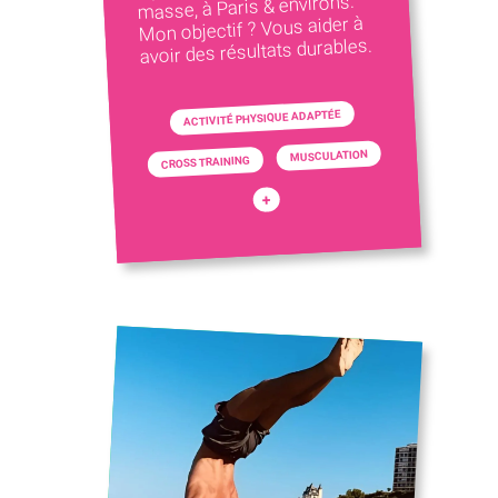
masse, à Paris & environs.
Mon objectif ? Vous aider à
avoir des résultats durables.
ACTIVITÉ PHYSIQUE ADAPTÉE
MUSCULATION
CROSS TRAINING
+