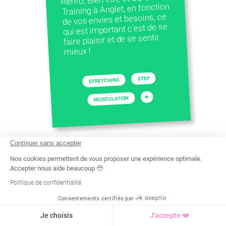
Training à Anglet, en fonction
de vos envies et besoins, ce
qui est important c'est de se
faire plaisir et de se sentir
mieux !
STEP
STRETCHING
+
MUSCULATION
Continuer sans accepter
Nos cookies permettent de vous proposer une expérience optimale.
Accepter nous aide beaucoup 🥹
Politique de confidentialité
Consentements certifiés par
Recherche
Tarif
Demande d'info
Je choisis
J'accepte ❤️