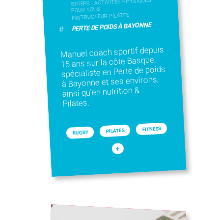
BPJEPS - ACTIVITÉS PHYSIQUES
POUR TOUS
INSTRUCTEUR PILATES
PERTE DE POIDS À BAYONNE
#
Manuel coach sportif depuis
15 ans sur la côte Basque,
spécialiste en Perte de poids
à Bayonne et ses environs,
ainsi qu'en nutrition &
Pilates.
FITNESS
PILATES
RUGBY
+