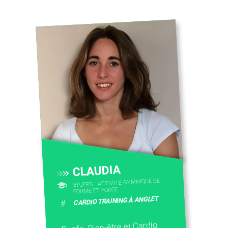
CONTACTEZ-NOUS
CLAUDIA
BPJEPS - ACTIVITÉ GYMNIQUE DE
FORME ET FORCE
CARDIO TRAINING À ANGLET
#
Renfo, Bien-être et Cardio