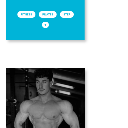
FITNESS
PILATES
STEP
+