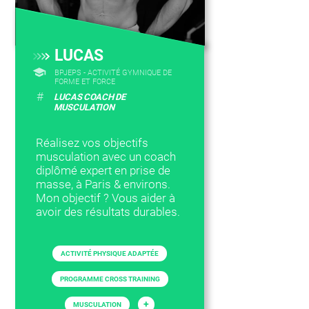
LUCAS
BPJEPS - ACTIVITÉ GYMNIQUE DE
FORME ET FORCE
#
LUCAS COACH DE
MUSCULATION
Réalisez vos objectifs
musculation avec un coach
diplômé expert en prise de
masse, à Paris & environs.
Mon objectif ? Vous aider à
avoir des résultats durables.
ACTIVITÉ PHYSIQUE ADAPTÉE
PROGRAMME CROSS TRAINING
+
MUSCULATION