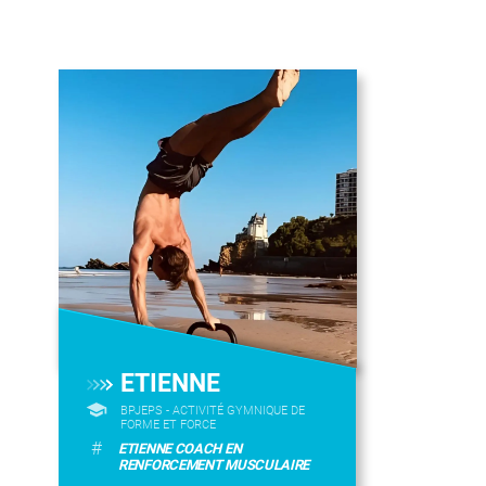
ETIENNE
BPJEPS - ACTIVITÉ GYMNIQUE DE
FORME ET FORCE
#
ETIENNE COACH EN
RENFORCEMENT MUSCULAIRE