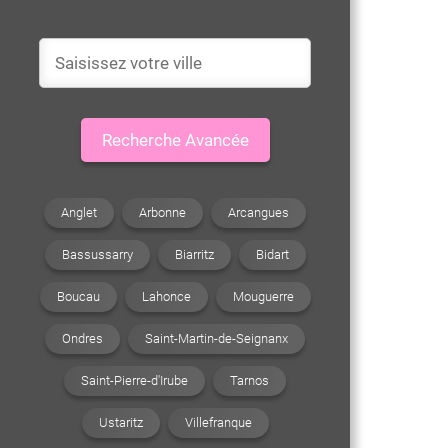
Recherche Avancée
Anglet
Arbonne
Arcangues
Bassussarry
Biarritz
Bidart
Boucau
Lahonce
Mouguerre
Ondres
Saint-Martin-de-Seignanx
Saint-Pierre-d'Irube
Tarnos
Ustaritz
Villefranque