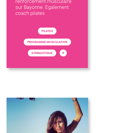
renforcement musculaire
sur Bayonne. Egalement
coach pilates
PILATES
PROGRAMME MUSCULATION
+
GYMNASTIQUE