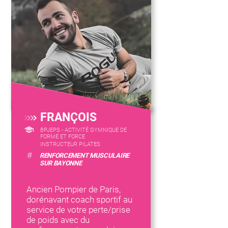
FRANÇOIS
BPJEPS - ACTIVITÉ GYMNIQUE DE
FORME ET FORCE
INSTRUCTEUR PILATES
#
RENFORCEMENT MUSCULAIRE
SUR BAYONNE
Ancien Pompier de Paris,
dorénavant coach sportif au
service de votre perte/prise
de poids avec du