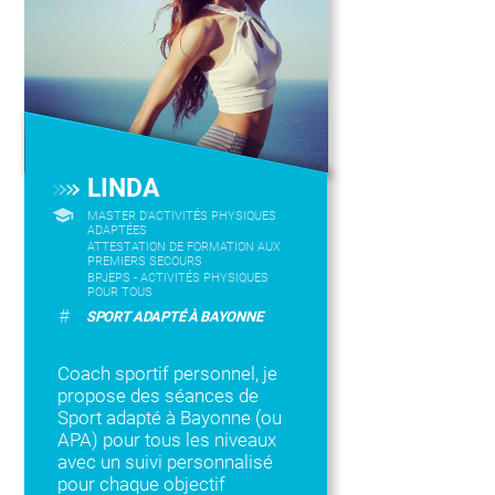
LINDA
MASTER D'ACTIVITÉS PHYSIQUES
ADAPTÉES
ATTESTATION DE FORMATION AUX
PREMIERS SECOURS
BPJEPS - ACTIVITÉS PHYSIQUES
POUR TOUS
#
SPORT ADAPTÉ À BAYONNE
Coach sportif personnel, je
propose des séances de
Sport adapté à Bayonne (ou
APA) pour tous les niveaux
avec un suivi personnalisé
pour chaque objectif