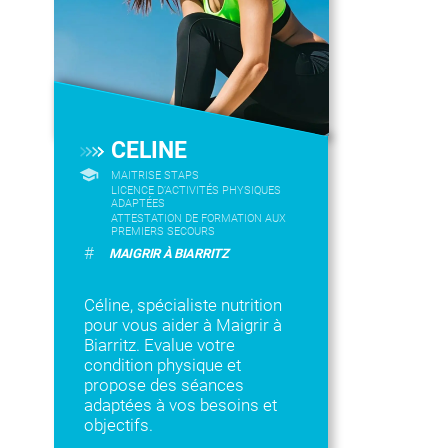
CELINE
MAITRISE STAPS
LICENCE D’ACTIVITÉS PHYSIQUES
ADAPTÉES
ATTESTATION DE FORMATION AUX
PREMIERS SECOURS
#
MAIGRIR À BIARRITZ
Céline, spécialiste nutrition
pour vous aider à Maigrir à
Biarritz. Evalue votre
condition physique et
propose des séances
adaptées à vos besoins et
objectifs.