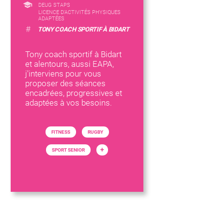
DEUG STAPS
LICENCE D’ACTIVITÉS PHYSIQUES
ADAPTÉES
#
TONY COACH SPORTIF À BIDART
Tony coach sportif à Bidart
et alentours, aussi EAPA,
j'interviens pour vous
proposer des séances
encadrées, progressives et
adaptées à vos besoins.
FITNESS
RUGBY
+
SPORT SENIOR