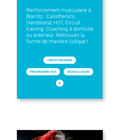
Renforcement musculaire à
Biarritz : Calisthenics,
Handstand, HIIT, Circuit
training. Coaching à domicile
ou extérieur. Retrouvez la
forme de manière ludique !
CROSS TRAINING
PROGRAMME HIIT
MUSCULATION
+