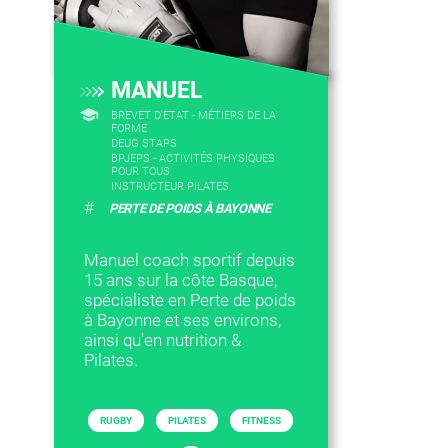
MANUEL
BREVET D'ETAT - MÉTIERS DE LA
FORME
DEUG STAPS
BPJEPS - ACTIVITÉS PHYSIQUES
POUR TOUS
INSTRUCTEUR PILATES
#
PERTE DE POIDS À BAYONNE
Manuel coach sportif depuis
15 ans sur la côte Basque,
spécialiste en Perte de poids
à Bayonne et ses environs,
ainsi qu'en nutrition &
Pilates.
RUGBY
PILATES
FITNESS