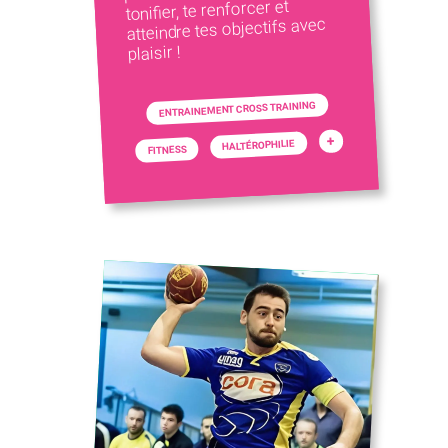
tonifier, te renforcer et
atteindre tes objectifs avec
plaisir !
ENTRAINEMENT CROSS TRAINING
+
HALTÉROPHILIE
FITNESS