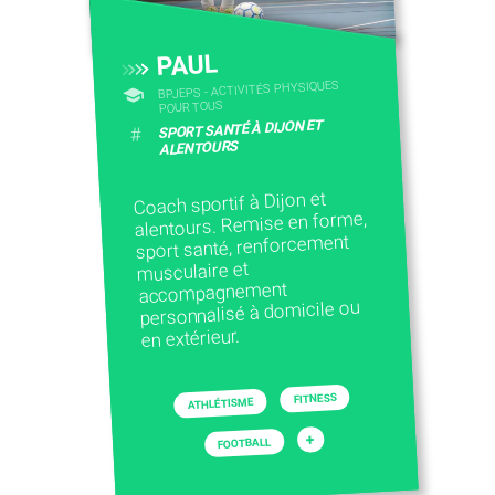
PAUL
BPJEPS - ACTIVITÉS PHYSIQUES
POUR TOUS
SPORT SANTÉ À DIJON ET
#
ALENTOURS
Coach sportif à Dijon et
alentours. Remise en forme,
sport santé, renforcement
musculaire et
accompagnement
personnalisé à domicile ou
en extérieur.
FITNESS
ATHLÉTISME
+
FOOTBALL