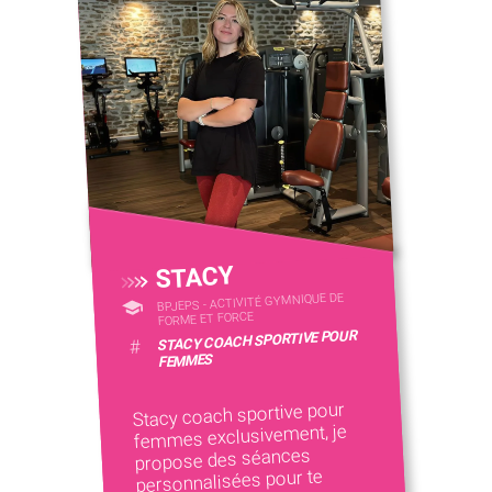
STACY
BPJEPS - ACTIVITÉ GYMNIQUE DE
FORME ET FORCE
STACY COACH SPORTIVE POUR
#
FEMMES
Stacy coach sportive pour
femmes exclusivement, je
propose des séances
personnalisées pour te