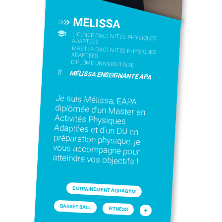
MELISSA
LICENCE D’ACTIVITÉS PHYSIQUES
ADAPTÉES
MASTER D'ACTIVITÉS PHYSIQUES
ADAPTÉES
DIPLÔME UNIVERSITAIRE
#
MÉLISSA ENSEIGNANTE APA
Je suis Mélissa, EAPA
diplômée d'un Master en
Activités Physiques
Adaptées et d'un DU en
préparation physique, je
vous accompagne pour
atteindre vos objectifs !
ENTRAINEMENT AQUAGYM
BASKET BALL
FITNESS
+