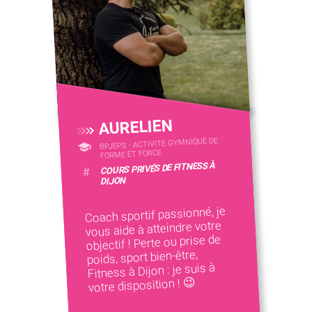
AURELIEN
BPJEPS - ACTIVITÉ GYMNIQUE DE
FORME ET FORCE
COURS PRIVÉS DE FITNESS À
#
DIJON
Coach sportif passionné, je
vous aide à atteindre votre
objectif ! Perte ou prise de
poids, sport bien-être,
Fitness à Dijon : je suis à
votre disposition ! 😉