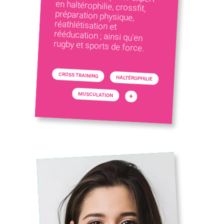
rugby et sports de force.
CROSS TRAINING
HALTÉROPHILIE
MUSCULATION
+