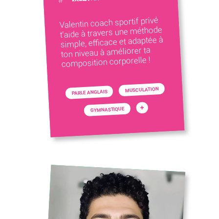
Valentin coach sportif privé
t'aide à travers une méthode
simple, efficace et adaptée à
ton niveau à améliorer ta
composition corporelle !
MUSCULATION
PARLE ANGLAIS
+
GYMNASTIQUE