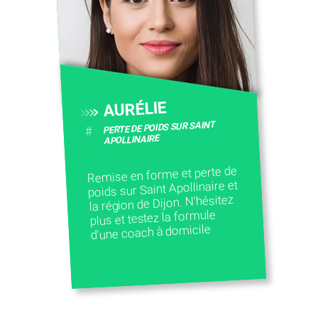
CONTACTEZ-NOUS
AURÉLIE
PERTE DE POIDS SUR SAINT
#
APOLLINAIRE
Remise en forme et perte de
poids sur Saint Apollinaire et
la région de Dijon. N'hésitez
plus et testez la formule
d'une coach à domicile