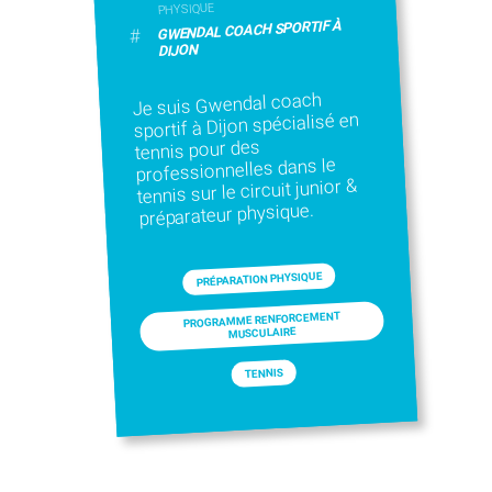
PHYSIQUE
GWENDAL COACH SPORTIF À
#
DIJON
Je suis Gwendal coach
sportif à Dijon spécialisé en
tennis pour des
professionnelles dans le
tennis sur le circuit junior &
préparateur physique.
PRÉPARATION PHYSIQUE
PROGRAMME RENFORCEMENT
MUSCULAIRE
TENNIS