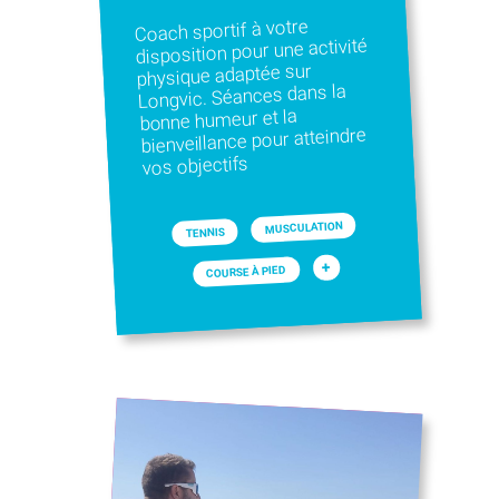
Coach sportif à votre
disposition pour une activité
physique adaptée sur
Longvic. Séances dans la
bonne humeur et la
bienveillance pour atteindre
vos objectifs
MUSCULATION
TENNIS
+
COURSE À PIED