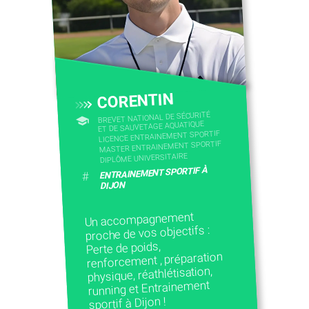
CORENTIN
BREVET NATIONAL DE SÉCURITÉ
ET DE SAUVETAGE AQUATIQUE
LICENCE ENTRAINEMENT SPORTIF
MASTER ENTRAINEMENT SPORTIF
DIPLÔME UNIVERSITAIRE
ENTRAINEMENT SPORTIF À
#
DIJON
Un accompagnement
proche de vos objectifs :
Perte de poids,
renforcement , préparation
physique, réathlétisation,
running et Entrainement
sportif à Dijon !