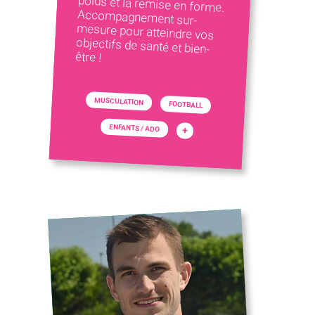
être !
MUSCULATION
FOOTBALL
ENFANTS / ADO
+