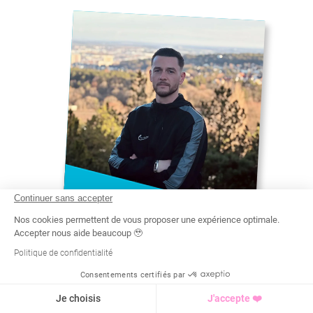
Continuer sans accepter
THOMAS
Nos cookies permettent de vous proposer une expérience optimale.
Accepter nous aide beaucoup 🥹
DEUG
STAPS
Politique de confidentialité
#
THOMAS COACH SPORTIF À
DIJON
Consentements certifiés par
Recherche
Tarif
Demande d'info
Je choisis
J'accepte ❤️
Thomas coach sportif à
Dijon, professeur d’EPS
spécialisé en HIIT sans
matériel. Séances
dynamiques à domicile pour
perte de poids, remise en