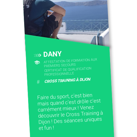
CONTACTEZ-NOUS
DANY
ATTESTATION DE FORMATION AUX
PREMIERS SECOURS
CERTIFICAT DE QUALIFICATION
PROFESSIONNELLE
CROSS TRAINING À DIJON
#
Faire du sport, c'est bien
mais quand c'est drôle c'est
carrément mieux ! Venez
découvrir le Cross Training à
Dijon ! Des séances uniques
et fun !