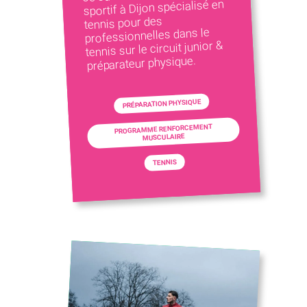
sportif à Dijon spécialisé en
tennis pour des
professionnelles dans le
tennis sur le circuit junior &
préparateur physique.
PRÉPARATION PHYSIQUE
PROGRAMME RENFORCEMENT
MUSCULAIRE
TENNIS