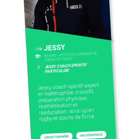
JESSY
BPJEPS - ACTIVITÉ GYMNIQUE DE
FORME ET FORCE
JESSY COACH SPORTIF
#
PARTICULIER
Jessy coach sportif expert
en haltérophilie, crossfit,
préparation physique,
réathlétisation et
rééducation ; ainsi qu'en
rugby et sports de force.
HALTÉROPHILIE
CROSS TRAINING