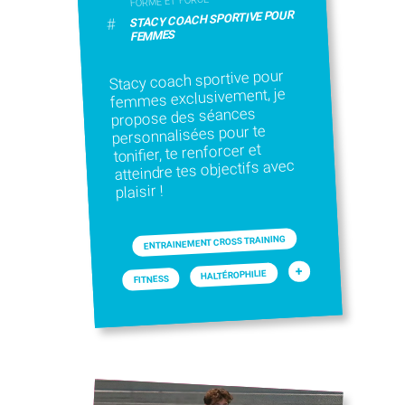
FORME ET FORCE
STACY COACH SPORTIVE POUR
#
FEMMES
Stacy coach sportive pour
femmes exclusivement, je
propose des séances
personnalisées pour te
tonifier, te renforcer et
atteindre tes objectifs avec
plaisir !
ENTRAINEMENT CROSS TRAINING
+
HALTÉROPHILIE
FITNESS