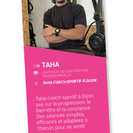
TAHA
CERTIFICAT DE QUALIFICATION
PROFESSIONNELLE
TAHA COACH SPORTIF À DIJON
#
Taha coach sportif à Dijon
axé sur la progression, le
bien-être et la constance.
Des séances simples,
efficaces et adaptées à
chacun, pour se sentir