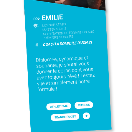
EMILIE
LICENCE STAPS
MASTER STAPS
ATTESTATION DE FORMATION AUX
PREMIERS SECOURS
COACH À DOMICILE DIJON 21
#
Diplômée, dynamique et
souriante, je saurai vous
donner le corps dont vous
avez toujours rêvé ! Testez
vite et simplement notre
formule !
FITNESS
ATHLÉTISME
+
SÉANCE RUGBY