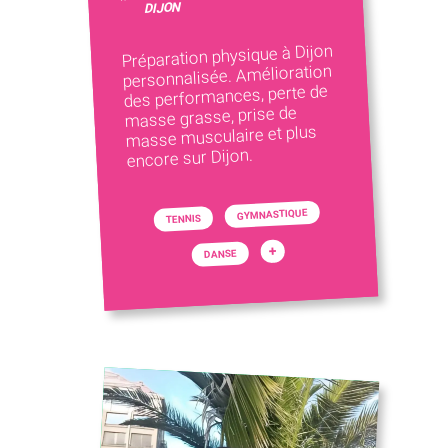
DIJON
Préparation physique à Dijon
personnalisée. Amélioration
des performances, perte de
masse grasse, prise de
masse musculaire et plus
encore sur Dijon.
GYMNASTIQUE
TENNIS
+
DANSE