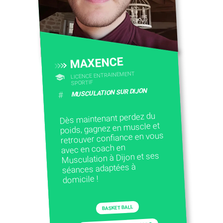
MAXENCE
LICENCE ENTRAINEMENT
SPORTIF
MUSCULATION SUR DIJON
#
Dès maintenant perdez du
poids, gagnez en muscle et
retrouver confiance en vous
avec en coach en
Musculation à Dijon et ses
séances adaptées à
domicile !
BASKET BALL