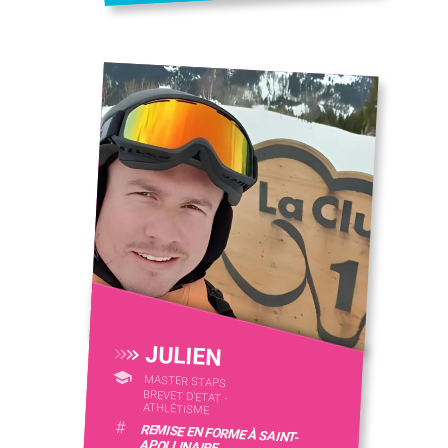
JULIEN
MASTER STAPS
BREVET D'ETAT -
ATHLÉTISME
#
REMISE EN FORME À SAINT-
APOLLINAIRE