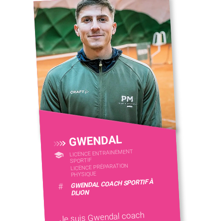
GWENDAL
LICENCE ENTRAINEMENT
SPORTIF
LICENCE PRÉPARATION
PHYSIQUE
GWENDAL COACH SPORTIF À
#
DIJON
Je suis Gwendal coach