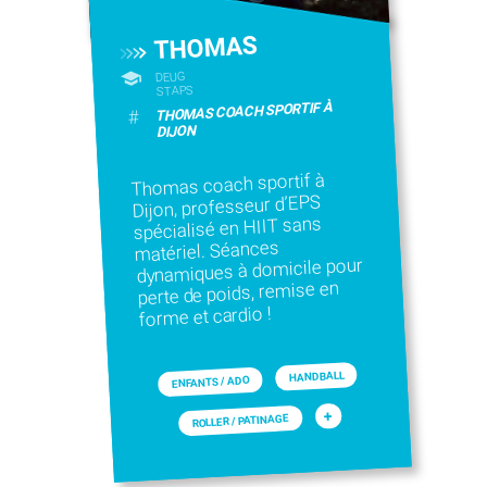
THOMAS
DEUG
STAPS
THOMAS COACH SPORTIF À
#
DIJON
Thomas coach sportif à
Dijon, professeur d’EPS
spécialisé en HIIT sans
matériel. Séances
dynamiques à domicile pour
perte de poids, remise en
forme et cardio !
HANDBALL
ENFANTS / ADO
+
ROLLER / PATINAGE