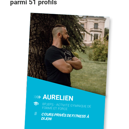
parmi
51
profils
AURELIEN
BPJEPS - ACTIVITÉ GYMNIQUE DE
FORME ET FORCE
#
COURS PRIVÉS DE FITNESS À
DIJON