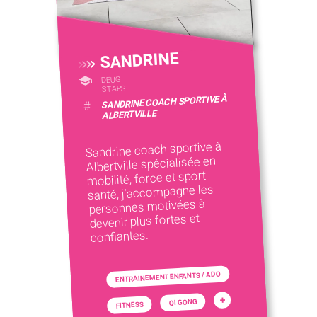
SANDRINE
DEUG
STAPS
SANDRINE COACH SPORTIVE À
#
ALBERTVILLE
Sandrine coach sportive à
Albertville spécialisée en
mobilité, force et sport
santé, j’accompagne les
personnes motivées à
devenir plus fortes et
confiantes.
ENTRAINEMENT ENFANTS / ADO
+
QI GONG
FITNESS