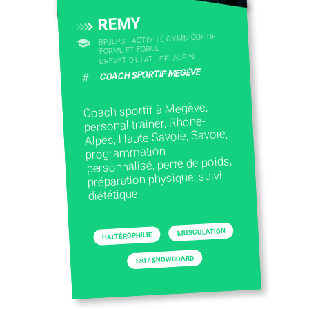
REMY
BPJEPS - ACTIVITÉ GYMNIQUE DE
FORME ET FORCE
BREVET D'ETAT - SKI ALPIN
COACH SPORTIF MEGÈVE
#
Coach sportif à Megève,
personal trainer, Rhone-
Alpes, Haute Savoie, Savoie,
programmation
personnalisé, perte de poids,
préparation physique, suivi
diététique
MUSCULATION
HALTÉROPHILIE
SKI / SNOWBOARD