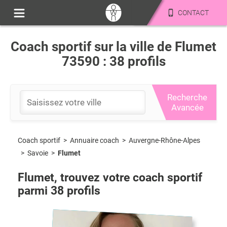
CONTACT
Coach sportif sur la ville de Flumet
73590 : 38 profils
Recherche
Avancée
Coach sportif
>
Auvergne-Rhône-Alpes
>
Annuaire coach
>
Savoie
>
Flumet
Flumet
, trouvez votre coach sportif
parmi
38
profils