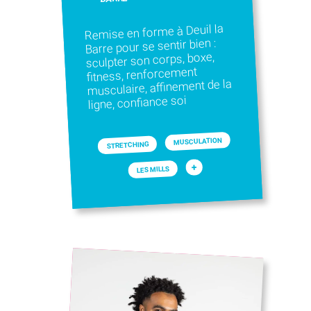
Remise en forme à Deuil la
Barre pour se sentir bien :
sculpter son corps, boxe,
fitness, renforcement
musculaire, affinement de la
ligne, confiance soi
MUSCULATION
STRETCHING
+
LES MILLS