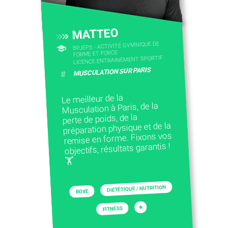
MATTEO
BPJEPS - ACTIVITÉ GYMNIQUE DE
FORME ET FORCE
LICENCE ENTRAINEMENT SPORTIF
MUSCULATION SUR PARIS
#
Le meilleur de la
Musculation à Paris, de la
perte de poids, de la
préparation physique et de la
remise en forme. Fixons vos
objectifs, résultats garantis !
🏋️
DIÉTÉTIQUE / NUTRITION
BOXE
+
FITNESS