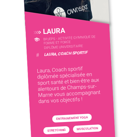
LAURA
BPJEPS - ACTIVITÉ GYMNIQUE DE
FORME ET FORCE
DIPLÔME UNIVERSITAIRE
LAURA, COACH SPORTIF
#
Laura, Coach sportif
diplômée spécialisée en
sport santé et bien-être aux
alentours de Champs-sur-
Marne vous accompagnant
dans vos objectifs !
ENTRAINEMENT YOGA
MUSCULATION
STRETCHING