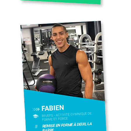
FABIEN
BPJEPS - ACTIVITÉ GYMNIQUE DE
FORME ET FORCE
REMISE EN FORME À DEUIL LA
#
BARRE