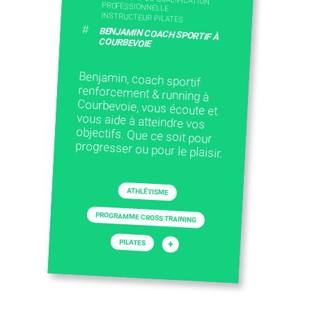
PROFESSIONNELLE
INSTRUCTEUR PILATES
#
BENJAMIN COACH SPORTIF À
COURBEVOIE
Benjamin, coach sportif
renforcement & running à
Courbevoie, vous écoute et
vous aide à atteindre vos
objectifs. Que ce soit pour
progresser ou pour le plaisir.
ATHLÉTISME
PROGRAMME CROSS TRAINING
PILATES
+