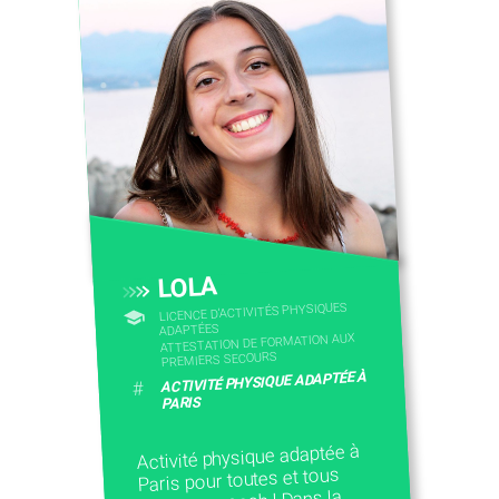
CONTACTEZ-NOUS
LOLA
LICENCE D’ACTIVITÉS PHYSIQUES
ADAPTÉES
ATTESTATION DE FORMATION AUX
PREMIERS SECOURS
ACTIVITÉ PHYSIQUE ADAPTÉE À
#
PARIS
Activité physique adaptée à
Paris pour toutes et tous