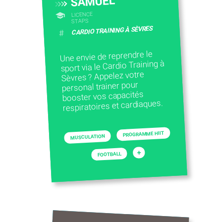
SAMUEL
LICENCE
STAPS
CARDIO TRAINING À SÈVRES
#
Une envie de reprendre le
sport via le Cardio Training à
Sèvres ? Appelez votre
personal trainer pour
booster vos capacités
respiratoires et cardiaques.
PROGRAMME HIIT
MUSCULATION
+
FOOTBALL