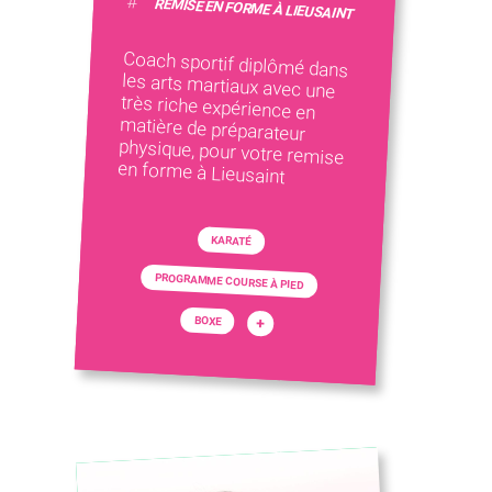
#
REMISE EN FORME À LIEUSAINT
Coach sportif diplômé dans
les arts martiaux avec une
très riche expérience en
matière de préparateur
physique, pour votre remise
en forme à Lieusaint
KARATÉ
PROGRAMME COURSE À PIED
+
BOXE