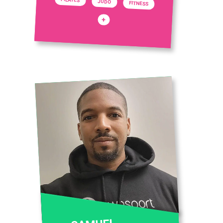
JUDO
FITNESS
+