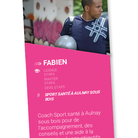
FABIEN
LICENCE
STAPS
MASTER
STAPS
DEUG STAPS
SPORT SANTÉ À AULNAY SOUS
#
BOIS
Coach Sport santé à Aulnay
sous bois pour de
l'accompagnement, des
conseils et une aide à la