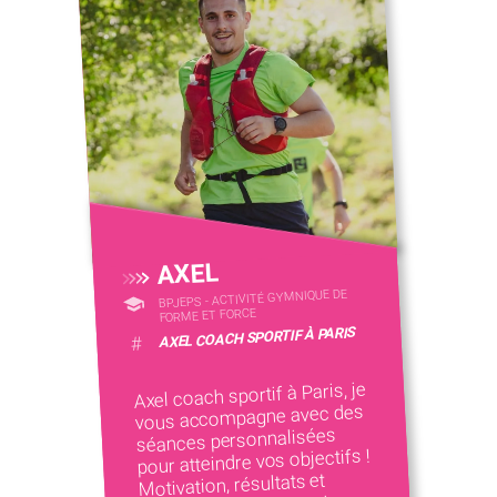
AXEL
BPJEPS - ACTIVITÉ GYMNIQUE DE
FORME ET FORCE
AXEL COACH SPORTIF À PARIS
#
Axel coach sportif à Paris, je
vous accompagne avec des
séances personnalisées
pour atteindre vos objectifs !
Motivation, résultats et