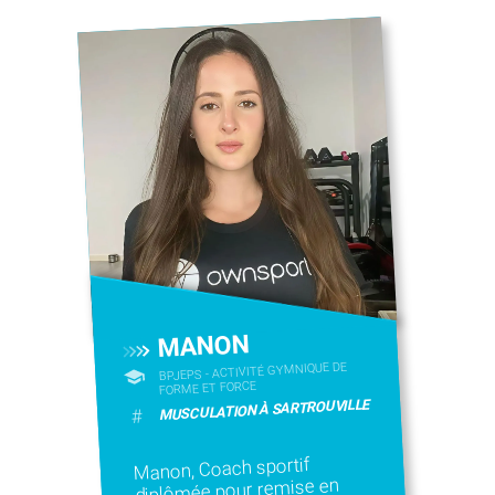
MANON
BPJEPS - ACTIVITÉ GYMNIQUE DE
FORME ET FORCE
MUSCULATION À SARTROUVILLE
#
Manon, Coach sportif
diplômée pour remise en