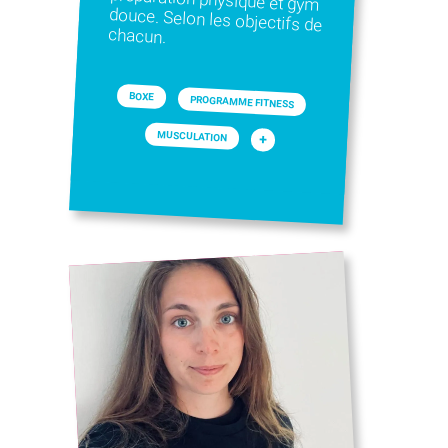
chacun.
BOXE
PROGRAMME FITNESS
MUSCULATION
+