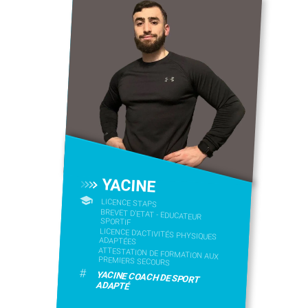
YACINE
LICENCE STAPS
BREVET D'ETAT - EDUCATEUR
SPORTIF
LICENCE D’ACTIVITÉS PHYSIQUES
ADAPTÉES
ATTESTATION DE FORMATION AUX
PREMIERS SECOURS
#
YACINE COACH DE SPORT
ADAPTÉ