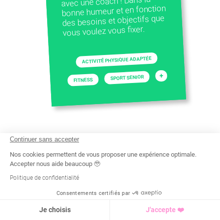
avec une coach ! Dans la
bonne humeur et en fonction
des besoins et objectifs que
vous voulez vous fixer.
ACTIVITÉ PHYSIQUE ADAPTÉE
+
SPORT SENIOR
FITNESS
Continuer sans accepter
Nos cookies permettent de vous proposer une expérience optimale.
Accepter nous aide beaucoup 🥹
Politique de confidentialité
Consentements certifiés par
Recherche
Tarif
Demande d'info
Je choisis
J'accepte ❤️