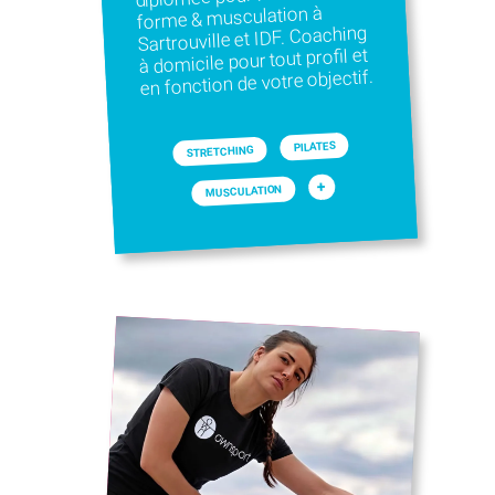
forme & musculation à
Sartrouville et IDF. Coaching
à domicile pour tout profil et
en fonction de votre objectif.
PILATES
STRETCHING
+
MUSCULATION