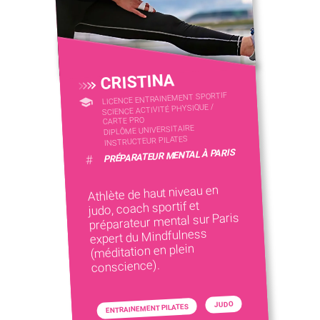
CRISTINA
LICENCE ENTRAINEMENT SPORTIF
SCIENCE ACTIVITÉ PHYSIQUE /
CARTE PRO
DIPLÔME UNIVERSITAIRE
INSTRUCTEUR PILATES
PRÉPARATEUR MENTAL À PARIS
#
Athlète de haut niveau en
judo, coach sportif et
préparateur mental sur Paris
expert du Mindfulness
(méditation en plein
conscience).
JUDO
ENTRAINEMENT PILATES