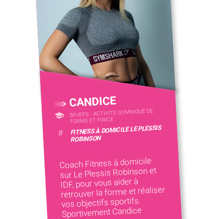
CANDICE
BPJEPS - ACTIVITÉ GYMNIQUE DE
FORME ET FORCE
FITNESS À DOMICILE LE PLESSIS
#
ROBINSON
Coach Fitness à domicile
sur Le Plessis Robinson et
IDF, pour vous aider à
retrouver la forme et réaliser
vos objectifs sportifs.
Sportivement Candice