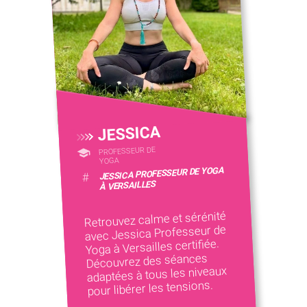
JESSICA
PROFESSEUR DE
YOGA
JESSICA PROFESSEUR DE YOGA
#
À VERSAILLES
Retrouvez calme et sérénité
avec Jessica Professeur de
Yoga à Versailles certifiée.
Découvrez des séances
adaptées à tous les niveaux
pour libérer les tensions.