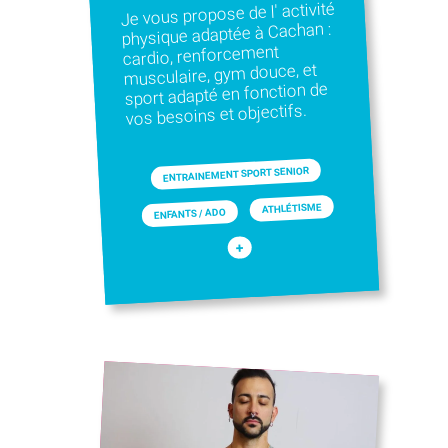
Je vous propose de l' activité
physique adaptée à Cachan :
cardio, renforcement
musculaire, gym douce, et
sport adapté en fonction de
vos besoins et objectifs.
ENTRAINEMENT SPORT SENIOR
ATHLÉTISME
ENFANTS / ADO
+