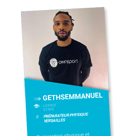
GETHSEMMANUEL
LICENCE
STAPS
PRÉPARATEUR PHYSIQUE
#
VERSAILLES
Préparation physique et