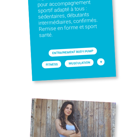
pour accompagnement
sportif adapté à tous :
sédentaires, débutants
intermédiaires, confirmés.
Remise en forme et sport
santé.
ENTRAINEMENT BODY PUMP
+
MUSCULATION
FITNESS