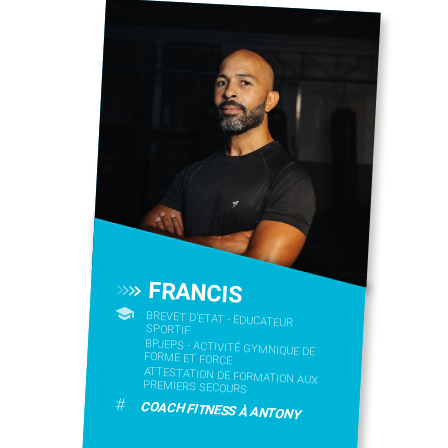
FRANCIS
BREVET D'ETAT - EDUCATEUR
SPORTIF
BPJEPS - ACTIVITÉ GYMNIQUE DE
FORME ET FORCE
ATTESTATION DE FORMATION AUX
PREMIERS SECOURS
#
COACH FITNESS À ANTONY