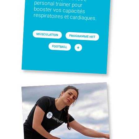
respiratoires et cardiaques.
MUSCULATION
PROGRAMME HIIT
FOOTBALL
+