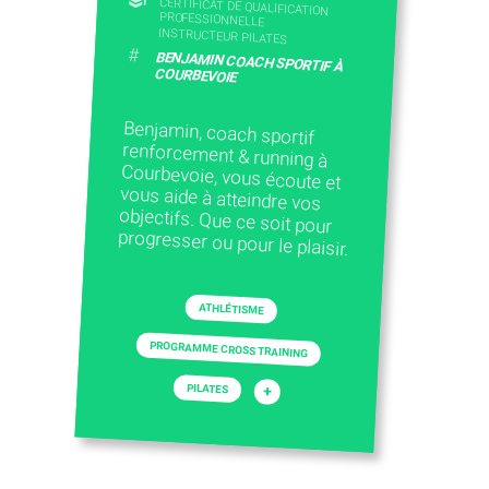
CERTIFICAT DE QUALIFICATION
PROFESSIONNELLE
INSTRUCTEUR PILATES
#
BENJAMIN COACH SPORTIF À
COURBEVOIE
Benjamin, coach sportif
renforcement & running à
Courbevoie, vous écoute et
vous aide à atteindre vos
objectifs. Que ce soit pour
progresser ou pour le plaisir.
ATHLÉTISME
PROGRAMME CROSS TRAINING
PILATES
+