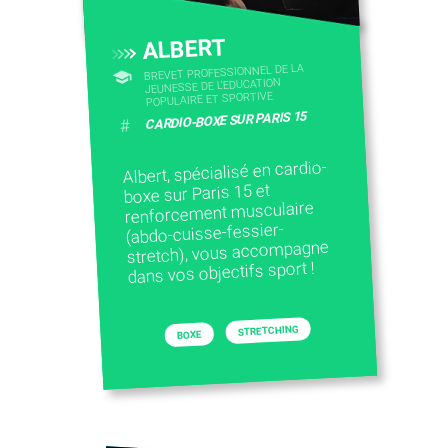
ALBERT
BREVET PROFESSIONNEL DE LA
JEUNESSE DE L'EDUCATION
POPULAIRE ET SPORTIVE
CARDIO-BOXE SUR PARIS 15
#
Albert, spécialisé en cardio-
boxe sur Paris 15 et
renforcement musculaire
(abdo-cuisse-fessier-
stretch), vous accompagne
dans vos objectifs sport !
STRETCHING
BOXE