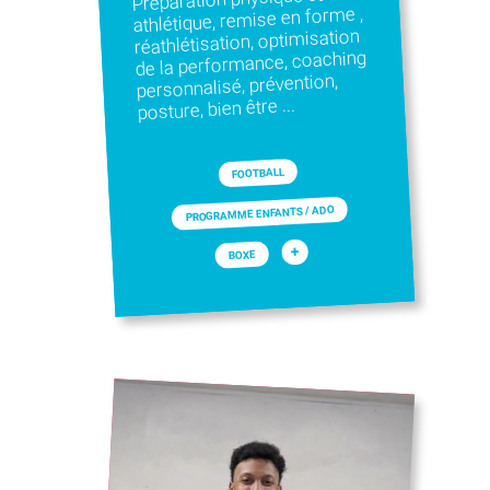
athlétique, remise en forme ,
réathlétisation, optimisation
de la performance, coaching
personnalisé, prévention,
posture, bien être ...
FOOTBALL
PROGRAMME ENFANTS / ADO
+
BOXE