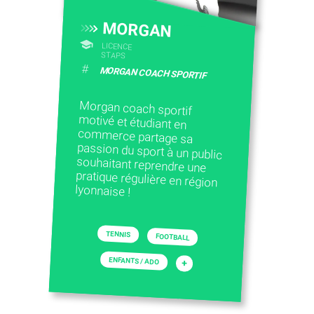
MORGAN
LICENCE
STAPS
#
MORGAN COACH SPORTIF
Morgan coach sportif
motivé et étudiant en
commerce partage sa
passion du sport à un public
souhaitant reprendre une
pratique régulière en région
lyonnaise !
TENNIS
FOOTBALL
ENFANTS / ADO
+