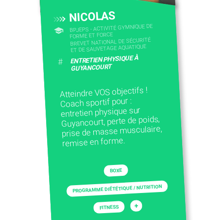
NICOLAS
BPJEPS - ACTIVITÉ GYMNIQUE DE
FORME ET FORCE
BREVET NATIONAL DE SÉCURITÉ
ET DE SAUVETAGE AQUATIQUE
ENTRETIEN PHYSIQUE À
#
GUYANCOURT
Atteindre VOS objectifs !
Coach sportif pour :
entretien physique sur
Guyancourt, perte de poids,
prise de masse musculaire,
remise en forme.
BOXE
PROGRAMME DIÉTÉTIQUE / NUTRITION
+
FITNESS