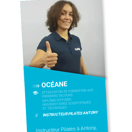
OCÉANE
ATTESTATION DE FORMATION AUX
PREMIERS SECOURS
DIPLÔME D'ETUDES
UNIVERSITAIRES SCIENTIFIQUES
ET TECHNIQUES
INSTRUCTEUR PILATES ANTONY
#
Instructeur Pilates à Antony,