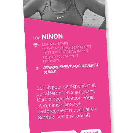
NINON
MAITRISE STAPS
BREVET NATIONAL DE SÉCURITÉ
ET DE SAUVETAGE AQUATIQUE
MASTER ÉDUCATION ET
MOTRICITÉ
RENFORCEMENT MUSCULAIRE À
#
SERRIS
Coach pour se dépenser et
se raffermir en s'amusant.
Cardio, récupération yoga,
step, danse, boxe et
renforcement musculaire à
Serris & ses environs 💪
NATATION