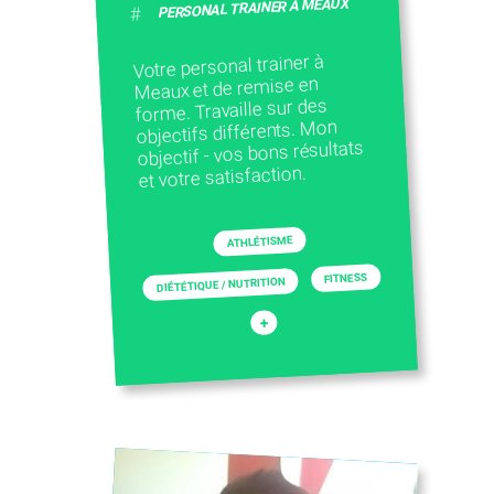
PERSONAL TRAINER À MEAUX
#
Votre personal trainer à
Meaux et de remise en
forme. Travaille sur des
objectifs différents. Mon
objectif - vos bons résultats
et votre satisfaction.
ATHLÉTISME
FITNESS
DIÉTÉTIQUE / NUTRITION
+