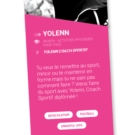
YOLENN
BPJEPS - ACTIVITÉS PHYSIQUES
POUR TOUS
YOLENN COACH SPORTIF
#
Tu veux te remettre au sport,
mincir ou te maintenir en
forme mais tu ne sais pas
comment faire ? Viens faire
du sport avec Yolenn, Coach
Sportif diplômée !
FOOTBALL
MUSCULATION
ENFANTS / ADO