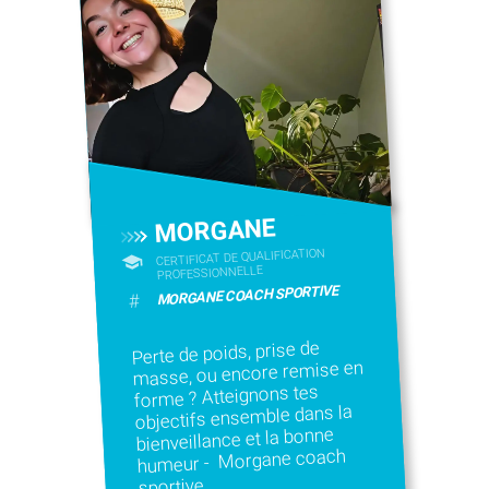
MORGANE
CERTIFICAT DE QUALIFICATION
PROFESSIONNELLE
MORGANE COACH SPORTIVE
#
Perte de poids, prise de
masse, ou encore remise en
forme ? Atteignons tes
objectifs ensemble dans la
bienveillance et la bonne
humeur - Morgane coach
sportive