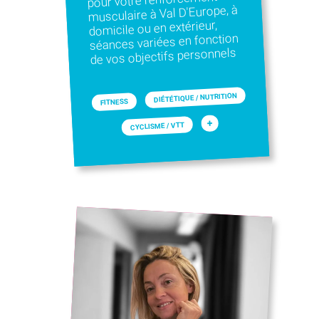
musculaire à Val D'Europe, à
domicile ou en extérieur,
séances variées en fonction
de vos objectifs personnels
DIÉTÉTIQUE / NUTRITION
FITNESS
+
CYCLISME / VTT