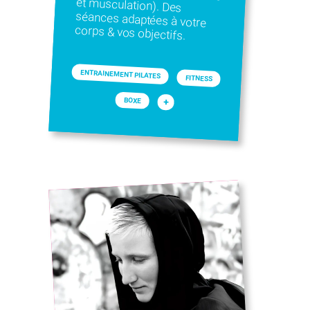
corps & vos objectifs.
ENTRAINEMENT PILATES
FITNESS
+
BOXE