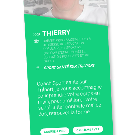
CONTACTEZ-NOUS
THIERRY
BREVET PROFESSIONNEL DE LA
JEUNESSE DE L'EDUCATION
POPULAIRE ET SPORTIVE
DIPLÔME D'ÉTAT JEUNESSE
ÉDUCATION POPULAIRE ET DU
SPORT
SPORT SANTÉ SUR TRILPORT
#
Coach Sport santé sur
Trilport, je vous accompagne
pour prendre votre corps en
main, pour améliorer votre
santé, lutter contre le mal de
dos, retrouver la forme
CYCLISME / VTT
COURSE À PIED