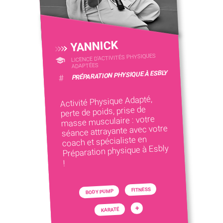
YANNICK
LICENCE D’ACTIVITÉS PHYSIQUES
ADAPTÉES
PRÉPARATION PHYSIQUE À ESBLY
#
Activité Physique Adapté,
perte de poids, prise de
masse musculaire : votre
séance attrayante avec votre
coach et spécialiste en
Préparation physique à Esbly
!
FITNESS
BODY PUMP
+
KARATÉ