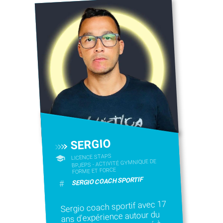
SERGIO
LICENCE STAPS
BPJEPS - ACTIVITÉ GYMNIQUE DE
FORME ET FORCE
SERGIO COACH SPORTIF
#
Sergio coach sportif avec 17
ans d'expérience autour du