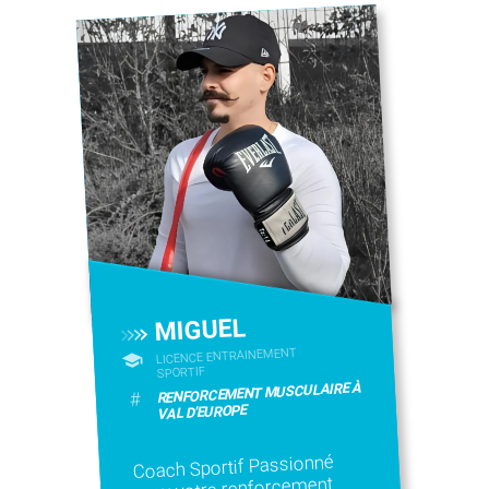
MIGUEL
LICENCE ENTRAINEMENT
SPORTIF
RENFORCEMENT MUSCULAIRE À
#
VAL D'EUROPE
Coach Sportif Passionné
pour votre renforcement