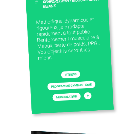
RENFORCEMENT MUSCULAIRE À
#
MEAUX
Méthodique, dynamique et
rigoureux, je m'adapte
rapidement à tout public.
Renforcement musculaire à
Meaux, perte de poids, PPG..
Vos objectifs seront les
miens.
FITNESS
PROGRAMME GYMNASTIQUE
+
MUSCULATION