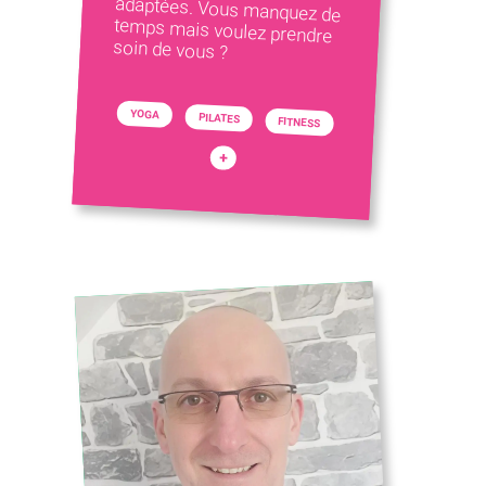
soin de vous ?
YOGA
PILATES
FITNESS
+