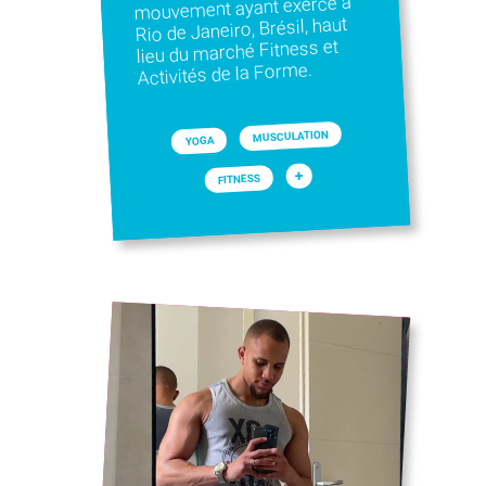
mouvement ayant exercé à
Rio de Janeiro, Brésil, haut
lieu du marché Fitness et
Activités de la Forme.
MUSCULATION
YOGA
+
FITNESS