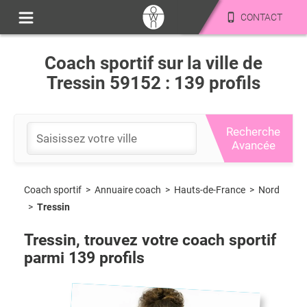
CONTACT
Coach sportif sur la ville de
Tressin 59152 : 139 profils
Recherche
Avancée
Coach sportif
>
Hauts-de-France
>
Nord
>
Annuaire coach
>
Tressin
Tressin
, trouvez votre coach sportif
parmi
139
profils