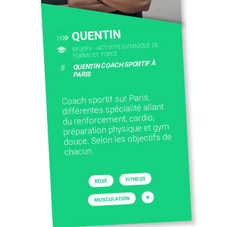
QUENTIN
BPJEPS - ACTIVITÉ GYMNIQUE DE
FORME ET FORCE
QUENTIN COACH SPORTIF À
#
PARIS
Coach sportif sur Paris,
différentes spécialité allant
du renforcement, cardio,
préparation physique et gym
douce. Selon les objectifs de
chacun.
FITNESS
BOXE
+
MUSCULATION