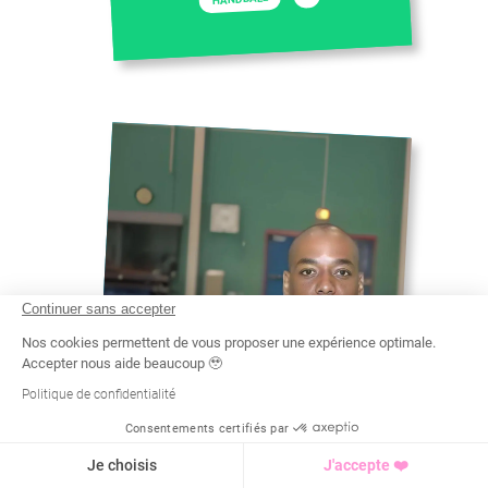
Continuer sans accepter
Nos cookies permettent de vous proposer une expérience optimale.
Accepter nous aide beaucoup 🥹
Politique de confidentialité
Consentements certifiés par
JULES GASTON
Recherche
Tarif
Demande d'info
Je choisis
J'accepte ❤️
LICENCE
STAPS