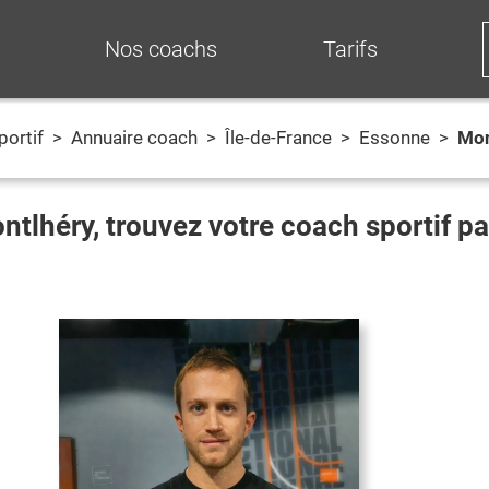
Nos coachs
Tarifs
portif
>
Annuaire coach
>
Île-de-France
>
Essonne
>
Mon
ntlhéry
, trouvez votre coach sportif p