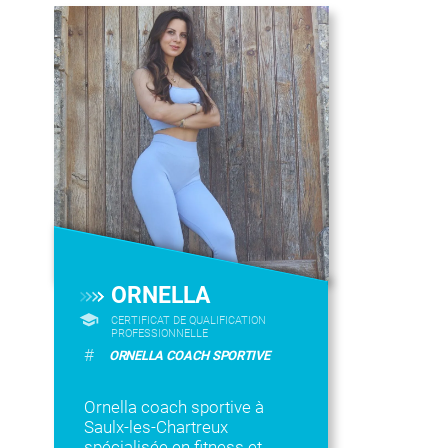
ORNELLA
CERTIFICAT DE QUALIFICATION
PROFESSIONNELLE
#
ORNELLA COACH SPORTIVE
Ornella coach sportive à
Saulx-les-Chartreux
spécialisée en fitness et