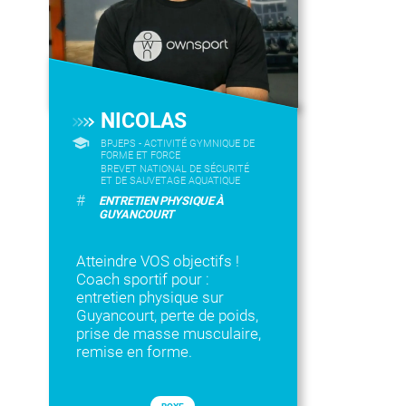
NICOLAS
BPJEPS - ACTIVITÉ GYMNIQUE DE
FORME ET FORCE
BREVET NATIONAL DE SÉCURITÉ
ET DE SAUVETAGE AQUATIQUE
#
ENTRETIEN PHYSIQUE À
GUYANCOURT
Atteindre VOS objectifs !
Coach sportif pour :
entretien physique sur
Guyancourt, perte de poids,
prise de masse musculaire,
remise en forme.