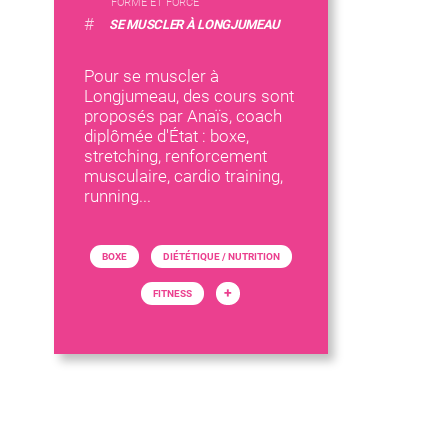
FORME ET FORCE
#
SE MUSCLER À LONGJUMEAU
Pour se muscler à
Longjumeau, des cours sont
proposés par Anaïs, coach
diplômée d'État : boxe,
stretching, renforcement
musculaire, cardio training,
running...
BOXE
DIÉTÉTIQUE / NUTRITION
+
FITNESS