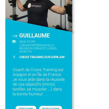
GUILLAUME
DEUG STAPS
LICENCE PROFESSIONNELLE
REMISE EN FORME ET LOISIRS
SPORTIFS
#
CROSS TRAINING SUR ARPAJON
Coach de Cross Training sur
Arpajon et en Île de France.
Je vous aide dans la réussite
de vos objectifs (mincir,
tonifier, se muscler ...) dans
la bonne humeur.
STRETCHING
MUSCULATION