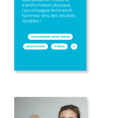
transformation physique,
j’accompagne femmes et
hommes vers des résultats
durables !
ENTRAINEMENT SPORT SENIOR
+
MUSCULATION
FITNESS