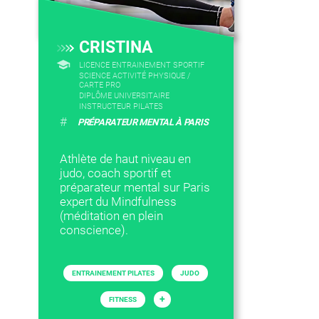
CRISTINA
LICENCE ENTRAINEMENT SPORTIF
SCIENCE ACTIVITÉ PHYSIQUE /
CARTE PRO
DIPLÔME UNIVERSITAIRE
INSTRUCTEUR PILATES
#
PRÉPARATEUR MENTAL À PARIS
Athlète de haut niveau en
judo, coach sportif et
préparateur mental sur Paris
expert du Mindfulness
(méditation en plein
conscience).
ENTRAINEMENT PILATES
JUDO
+
FITNESS