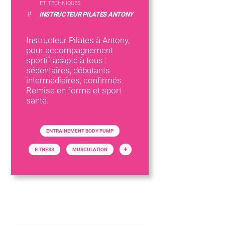
ET TECHNIQUES
#
INSTRUCTEUR PILATES ANTONY
Instructeur Pilates à Antony,
pour accompagnement
sportif adapté à tous :
sédentaires, débutants
intermédiaires, confirmés.
Remise en forme et sport
santé.
ENTRAINEMENT BODY PUMP
+
FITNESS
MUSCULATION