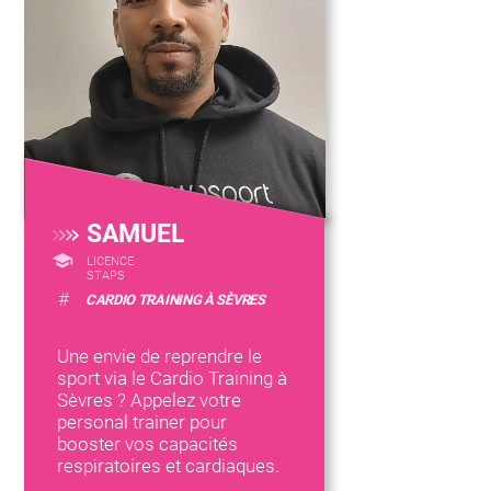
SAMUEL
LICENCE
STAPS
#
CARDIO TRAINING À SÈVRES
Une envie de reprendre le
sport via le Cardio Training à
Sèvres ? Appelez votre
personal trainer pour
booster vos capacités
respiratoires et cardiaques.