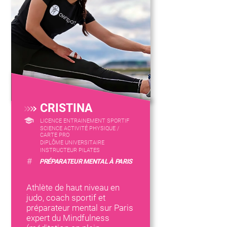
CRISTINA
LICENCE ENTRAINEMENT SPORTIF
SCIENCE ACTIVITÉ PHYSIQUE /
CARTE PRO
DIPLÔME UNIVERSITAIRE
INSTRUCTEUR PILATES
#
PRÉPARATEUR MENTAL À PARIS
Athlète de haut niveau en
judo, coach sportif et
préparateur mental sur Paris
expert du Mindfulness