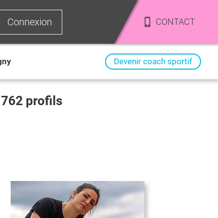
Connexion
CONTACT
gny
Devenir coach sportif
i
762
profils