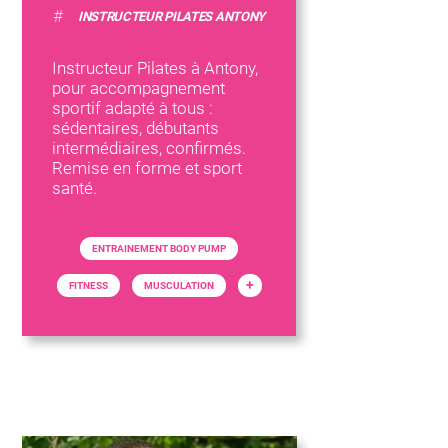
#
INSTRUCTEUR PILATES ANTONY
Instructeur Pilates à Antony,
pour accompagnement
sportif adapté à tous :
sédentaires, débutants
intermédiaires, confirmés.
Remise en forme et sport
santé.
ENTRAINEMENT BODY PUMP
+
FITNESS
MUSCULATION