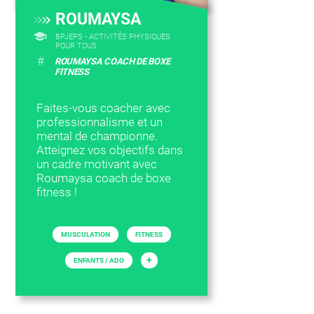
ROUMAYSA
BPJEPS - ACTIVITÉS PHYSIQUES
POUR TOUS
#
ROUMAYSA COACH DE BOXE
FITNESS
Faites-vous coacher avec
professionnalisme et un
mental de championne.
Atteignez vos objectifs dans
un cadre motivant avec
Roumaysa coach de boxe
fitness !
MUSCULATION
FITNESS
+
ENFANTS / ADO