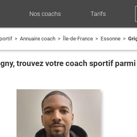
Nos coachs
Tarifs
portif
>
Annuaire coach
>
Île-de-France
>
Essonne
>
Gri
igny
, trouvez votre coach sportif parm