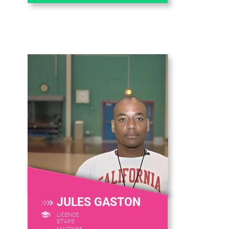
JULES GASTON
LICENCE
STAPS