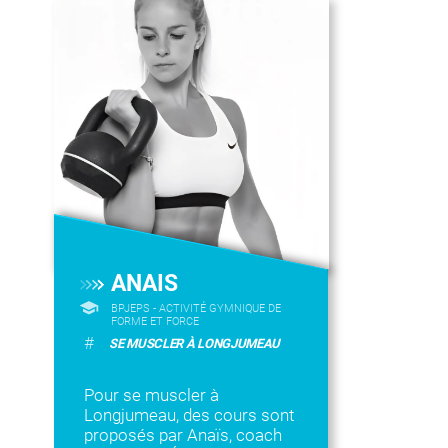
ANAIS
BPJEPS - ACTIVITÉ GYMNIQUE DE
FORME ET FORCE
#
SE MUSCLER À LONGJUMEAU
Pour se muscler à
Longjumeau, des cours sont
proposés par Anaïs, coach