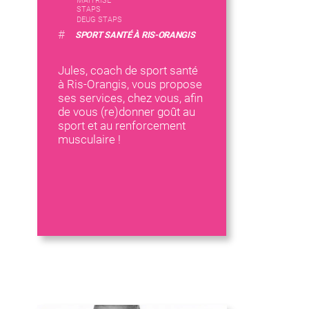
MAITRISE
STAPS
DEUG STAPS
#
SPORT SANTÉ À RIS-ORANGIS
Jules, coach de sport santé
à Ris-Orangis, vous propose
ses services, chez vous, afin
de vous (re)donner goût au
sport et au renforcement
musculaire !