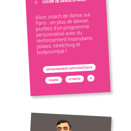
COURS DE DANSE À PARIS
#
Alice, coach de danse sur
Paris : en plus de danser,
profitez d'un programme
personnalisé avec du
renforcement musculaire,
pilates, stretching et
bodycombat !
ENTRAINEMENT ARTS MARTIAUX
+
FITNESS
DANSE