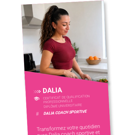
DALIA
CERTIFICAT DE QUALIFICATION
PROFESSIONNELLE
DIPLÔME UNIVERSITAIRE
DALIA COACH SPORTIVE
#
Transformez votre quotidien
avec Dalia coach sportive et