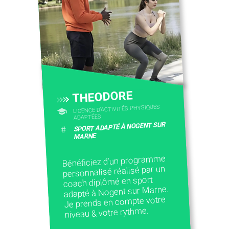
THEODORE
LICENCE D’ACTIVITÉS PHYSIQUES
ADAPTÉES
SPORT ADAPTÉ À NOGENT SUR
#
MARNE
Bénéficiez d’un programme
personnalisé réalisé par un
coach diplômé en sport
adapté à Nogent sur Marne.
Je prends en compte votre
niveau & votre rythme.