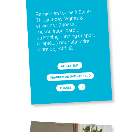
Remise en forme à Saint-
Thibault-des-Vignes &
environs : (fitness,
musculation, cardio,
stretching, running et sport
adapté… ) pour atteindre
votre objectif. 💪
ATHLÉTISME
PROGRAMME ENFANTS / ADO
+
FITNESS