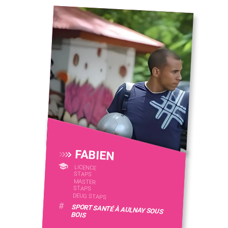
FABIEN
LICENCE
STAPS
MASTER
STAPS
DEUG STAPS
#
SPORT SANTÉ À AULNAY SOUS
BOIS