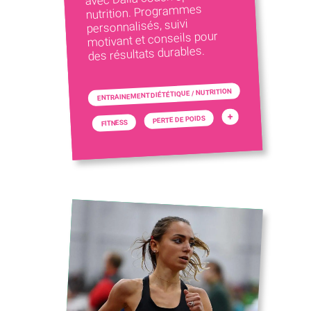
nutrition. Programmes
personnalisés, suivi
motivant et conseils pour
des résultats durables.
ENTRAINEMENT DIÉTÉTIQUE / NUTRITION
+
PERTE DE POIDS
FITNESS