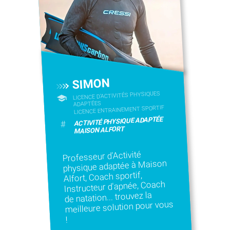
SIMON
LICENCE D’ACTIVITÉS PHYSIQUES
ADAPTÉES
LICENCE ENTRAINEMENT SPORTIF
ACTIVITÉ PHYSIQUE ADAPTÉE
#
MAISON ALFORT
Professeur d'Activité
physique adaptée à Maison
Alfort, Coach sportif,
Instructeur d'apnée, Coach
de natation... trouvez la
meilleure solution pour vous
!