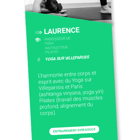
LAURENCE
PROFESSEUR DE
YOGA
INSTRUCTEUR
PILATES
YOGA SUR VILLEPARISIS
#
L'harmonie entre corps et
esprit avec du Yoga sur
Villeparisis et Paris
(ashtanga vinyasa, yoga yin)
Pilates (travail des muscles
profond, alignement du
corps).
ENTRAINEMENT GYM DOUCE