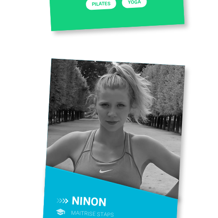
YOGA
PILATES
NINON
MAITRISE STAPS