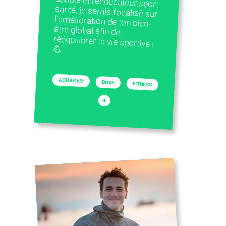
💪
AQUAGYM
BOXE
FITNESS
+