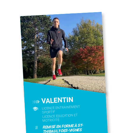
VALENTIN
LICENCE ENTRAINEMENT
SPORTIF
LICENCE ÉDUCATION ET
MOTRICITÉ
REMISE EN FORME À ST-
#
THIBAULT-DES-VIGNES