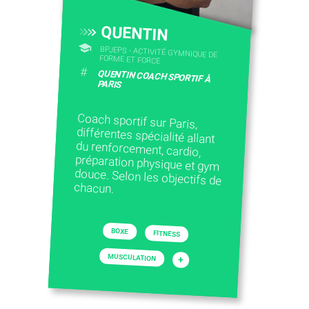
QUENTIN
BPJEPS - ACTIVITÉ GYMNIQUE DE
FORME ET FORCE
#
QUENTIN COACH SPORTIF À
PARIS
Coach sportif sur Paris,
différentes spécialité allant
du renforcement, cardio,
préparation physique et gym
douce. Selon les objectifs de
chacun.
BOXE
FITNESS
MUSCULATION
+