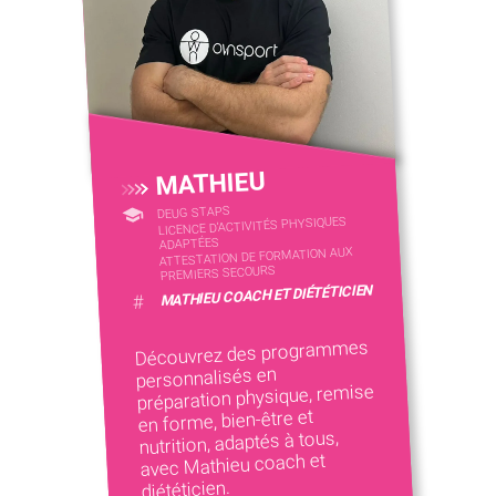
MATHIEU
DEUG STAPS
LICENCE D’ACTIVITÉS PHYSIQUES
ADAPTÉES
ATTESTATION DE FORMATION AUX
PREMIERS SECOURS
MATHIEU COACH ET DIÉTÉTICIEN
#
Découvrez des programmes
personnalisés en
préparation physique, remise
en forme, bien-être et
nutrition, adaptés à tous,
avec Mathieu coach et
diététicien.