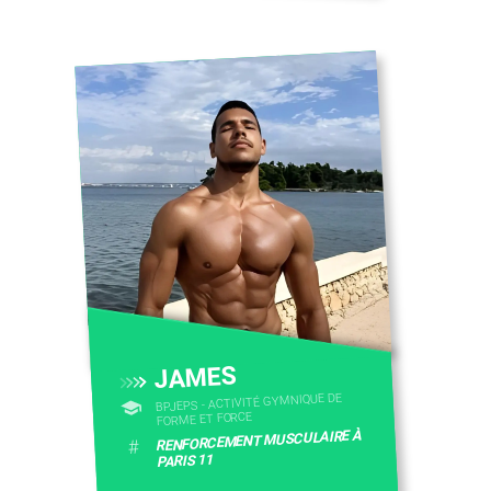
CONTACTEZ-NOUS
JAMES
BPJEPS - ACTIVITÉ GYMNIQUE DE
FORME ET FORCE
RENFORCEMENT MUSCULAIRE À
#
PARIS 11