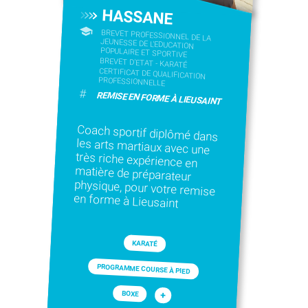
HASSANE
BREVET PROFESSIONNEL DE LA
JEUNESSE DE L'EDUCATION
POPULAIRE ET SPORTIVE
BREVET D'ETAT - KARATÉ
CERTIFICAT DE QUALIFICATION
PROFESSIONNELLE
#
REMISE EN FORME À LIEUSAINT
Coach sportif diplômé dans
les arts martiaux avec une
très riche expérience en
matière de préparateur
physique, pour votre remise
en forme à Lieusaint
KARATÉ
PROGRAMME COURSE À PIED
+
BOXE