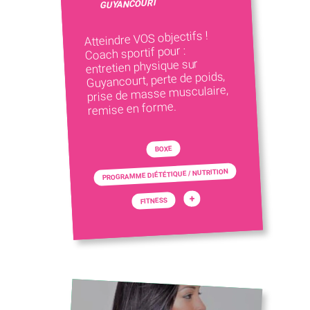
GUYANCOURT
Atteindre VOS objectifs !
Coach sportif pour :
entretien physique sur
Guyancourt, perte de poids,
prise de masse musculaire,
remise en forme.
BOXE
PROGRAMME DIÉTÉTIQUE / NUTRITION
+
FITNESS