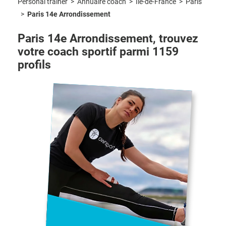
Personal trainer
>
Île-de-France
>
Paris
>
Annuaire coach
>
Paris 14e Arrondissement
Paris 14e Arrondissement
, trouvez
votre coach sportif parmi
1159
profils