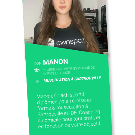
MANON
BPJEPS - ACTIVITÉ GYMNIQUE DE
FORME ET FORCE
MUSCULATION À SARTROUVILLE
#
Manon, Coach sportif
diplômée pour remise en
forme & musculation à
Sartrouville et IDF. Coaching
à domicile pour tout profil et
en fonction de votre objectif.