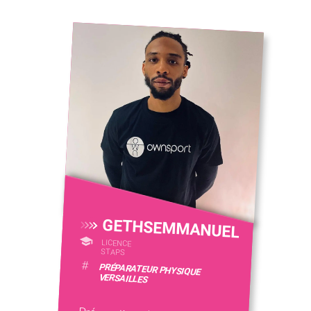
GETHSEMMANUEL
LICENCE
STAPS
#
PRÉPARATEUR PHYSIQUE
VERSAILLES