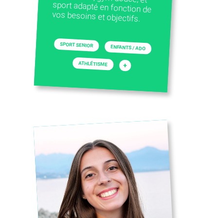
vos besoins et objectifs.
SPORT SENIOR
ENFANTS / ADO
ATHLÉTISME
+