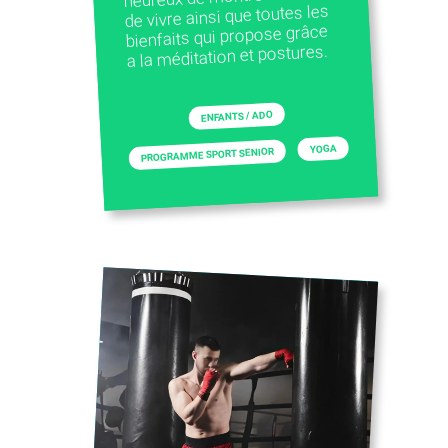
de vivre ainsi que toutes les
bienfaits qui propose grâce
a la méditation et postures.
ENFANTS / ADO
YOGA
PROGRAMME SPORT SENIOR