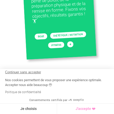
perte de poids, de la
préparation physique et de la
remise en forme. Fixons vos
objectifs, résultats garantis !
🏋️
DIÉTÉTIQUE / NUTRITION
BOXE
+
FITNESS
Continuer sans accepter
Nos cookies permettent de vous proposer une expérience optimale.
Accepter nous aide beaucoup 🥹
Politique de confidentialité
Consentements certifiés par
Recherche
Tarif
Demande d'info
Je choisis
J'accepte ❤️