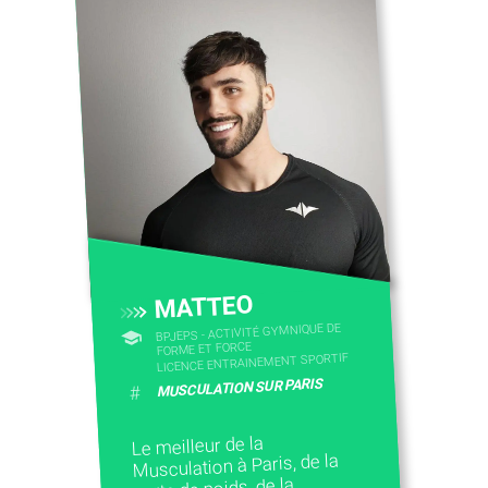
CONTACTEZ-NOUS
MATTEO
BPJEPS - ACTIVITÉ GYMNIQUE DE
FORME ET FORCE
LICENCE ENTRAINEMENT SPORTIF
MUSCULATION SUR PARIS
#
Le meilleur de la
Musculation à Paris, de la