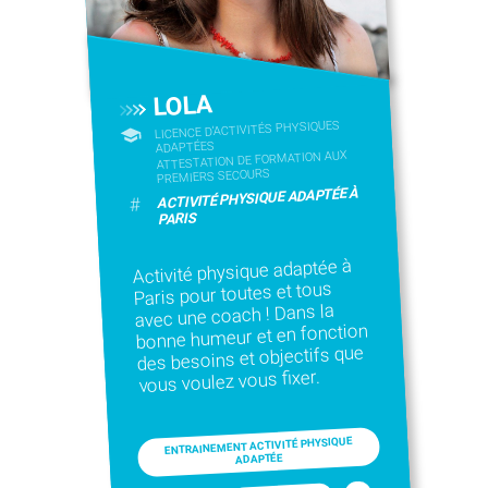
LOLA
LICENCE D’ACTIVITÉS PHYSIQUES
ADAPTÉES
ATTESTATION DE FORMATION AUX
PREMIERS SECOURS
ACTIVITÉ PHYSIQUE ADAPTÉE À
#
PARIS
Activité physique adaptée à
Paris pour toutes et tous
avec une coach ! Dans la
bonne humeur et en fonction
des besoins et objectifs que
vous voulez vous fixer.
ENTRAINEMENT ACTIVITÉ PHYSIQUE
ADAPTÉE