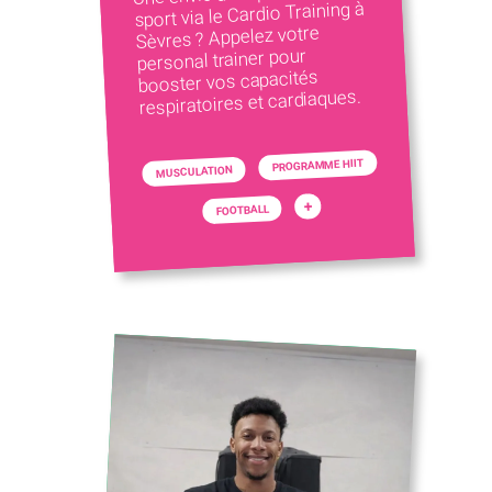
sport via le Cardio Training à
Sèvres ? Appelez votre
personal trainer pour
booster vos capacités
respiratoires et cardiaques.
PROGRAMME HIIT
MUSCULATION
+
FOOTBALL