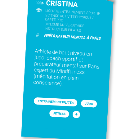
CRISTINA
LICENCE ENTRAINEMENT SPORTIF
SCIENCE ACTIVITÉ PHYSIQUE /
CARTE PRO
DIPLÔME UNIVERSITAIRE
INSTRUCTEUR PILATES
#
PRÉPARATEUR MENTAL À PARIS
Athlète de haut niveau en
judo, coach sportif et
préparateur mental sur Paris
expert du Mindfulness
(méditation en plein
conscience).
ENTRAINEMENT PILATES
JUDO
FITNESS
+