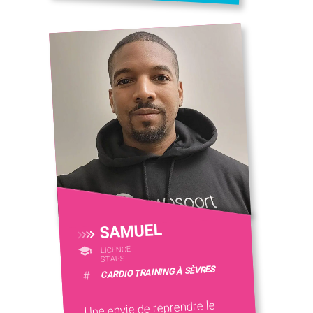
SAMUEL
LICENCE
STAPS
CARDIO TRAINING À SÈVRES
#
Une envie de reprendre le