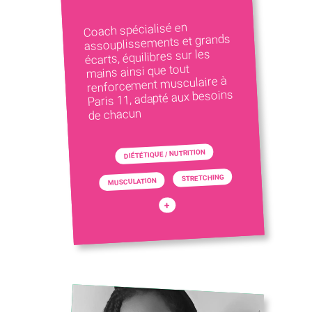
Coach spécialisé en
assouplissements et grands
écarts, équilibres sur les
mains ainsi que tout
renforcement musculaire à
Paris 11, adapté aux besoins
de chacun
DIÉTÉTIQUE / NUTRITION
STRETCHING
MUSCULATION
+