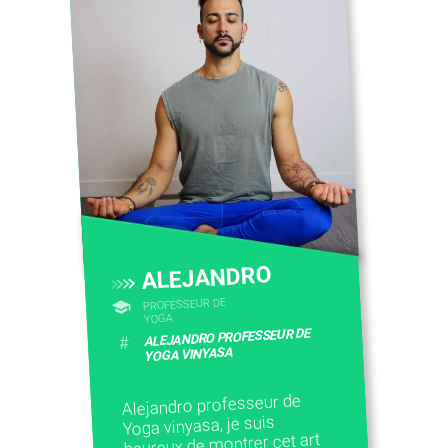
ALEJANDRO
PROFESSEUR DE
YOGA
ALEJANDRO PROFESSEUR DE
#
YOGA VINYASA
Alejandro professeur de
Yoga vinyasa, je suis
heureux de montrer cet art