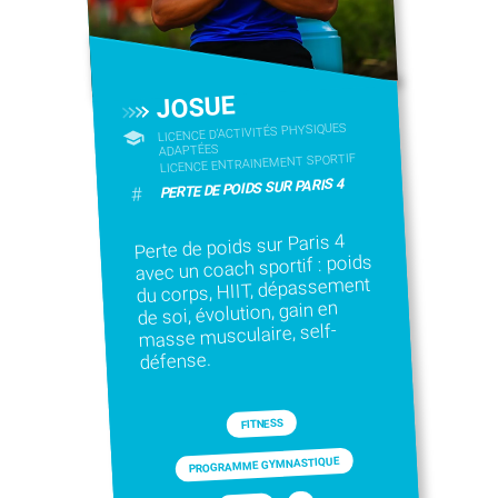
JOSUE
LICENCE D’ACTIVITÉS PHYSIQUES
ADAPTÉES
LICENCE ENTRAINEMENT SPORTIF
PERTE DE POIDS SUR PARIS 4
#
Perte de poids sur Paris 4
avec un coach sportif : poids
du corps, HIIT, dépassement
de soi, évolution, gain en
masse musculaire, self-
défense.
FITNESS
PROGRAMME GYMNASTIQUE