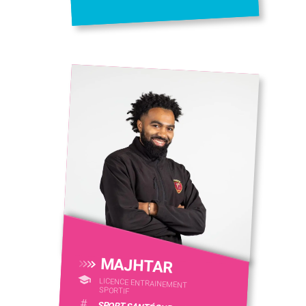
MAJHTAR
LICENCE ENTRAINEMENT
SPORTIF
#